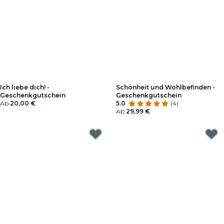
Ich liebe dich! -
Schönheit und Wohlbefinden -
Geschenkgutschein
Geschenkgutschein
Ab
20,00 €
5.0
(4)
Ab
29,99 €