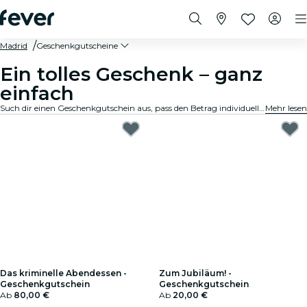
Madrid
Geschenkgutscheine
Ein tolles Geschenk – ganz
einfach
Such dir einen Geschenkgutschein aus, pass den Betrag individuell an und verschenk ein unvergessliches Erlebnis. Schnell, flexibel und immer die richtige Wahl.
Mehr lesen
Das kriminelle Abendessen -
Zum Jubiläum! -
Geschenkgutschein
Geschenkgutschein
Ab
80,00 €
Ab
20,00 €