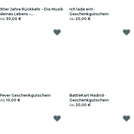
90er Jahre Rückkehr – Die Musik
Ich lade ein! -
deines Lebens –
Geschenkgutschein
Geschenkgutschein
Ab
30,00 €
Ab
20,00 €
Fever Geschenkgutschein
BattleKart Madrid -
Ab
10,00 €
Geschenkgutschein
Ab
20,00 €