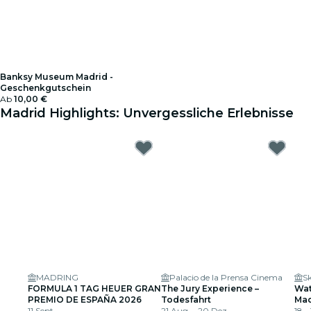
Banksy Museum Madrid -
Geschenkgutschein
Ab
10,00 €
Madrid Highlights: Unvergessliche Erlebnisse
MADRING
Palacio de la Prensa Cinema
FORMULA 1 TAG HEUER GRAN
The Jury Experience –
Wat
PREMIO DE ESPAÑA 2026
Todesfahrt
Mad
11 Sept.
21 Aug. - 20 Dez.
18 -