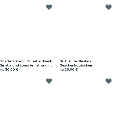
The Jazz Room: Tribut an Frank
Du bist der Beste! -
Sinatra und Louis Armstrong -
Geschenkgutschein
Geschenkgutschein
Ab
30,00 €
Ab
20,00 €