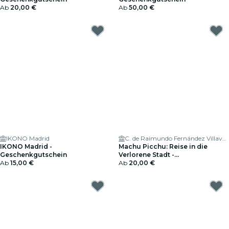
Ab
20,00 €
Ab
50,00 €
IKONO Madrid
C. de Raimundo Fernández Villaverde, 57
IKONO Madrid -
Machu Picchu: Reise in die
Geschenkgutschein
Verlorene Stadt -
Ab
15,00 €
Geschenkgutschein
Ab
20,00 €