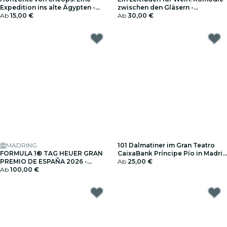
Expedition ins alte Ägypten -
zwischen den Gläsern -
Geschenkgutschein
Ab
15,00 €
Geschenkgutschein
Ab
30,00 €
MADRING
101 Dalmatiner im Gran Teatro
FORMULA 1® TAG HEUER GRAN
CaixaBank Príncipe Pío in Madrid
PREMIO DE ESPAÑA 2026 -
- Geschenkgutschein
Ab
25,00 €
Geschenkgutschein
Ab
100,00 €