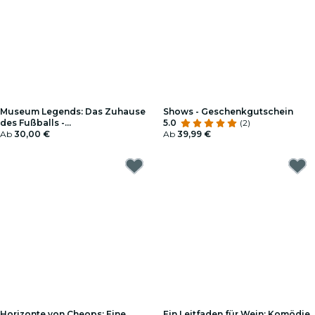
Museum Legends: Das Zuhause
Shows - Geschenkgutschein
des Fußballs -
5.0
(2)
Geschenkgutschein
Ab
30,00 €
Ab
39,99 €
Horizonte von Cheops: Eine
Ein Leitfaden für Wein: Komödie