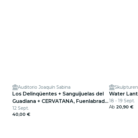
Auditorio Joaquín Sabina
Skulpturen
Los Delinqüentes + Sanguijuelas del
Water Lante
18 - 19 Sept.
Guadiana + CERVATANA, Fuenlabrada
Ab
20,90 €
12 Sept.
2026
40,00 €