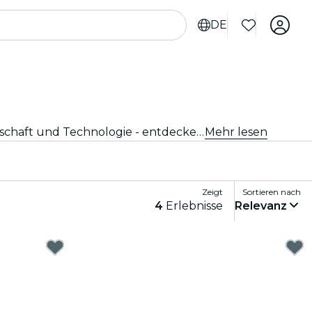
DE
Erkunde die neuesten Ausstellungen und Schaufenster in Madrid. Von Kunst und Geschichte bis hin zu Wissenschaft und Technologie - entdecke faszinierende Ausstellungen, die deine Neugier wecken.
Mehr lesen
Zeigt
Sortieren nach
4
Erlebnisse
Relevanz