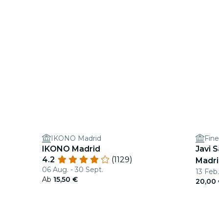
IKONO Madrid
Fine
IKONO Madrid
Javi 
4.2
(1129)
Madri
06 Aug. - 30 Sept.
13 Feb.
Ab
15,50 €
20,00