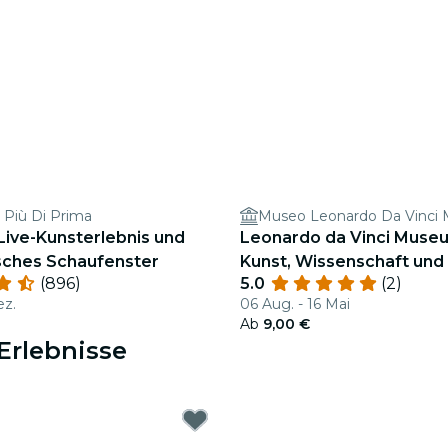
 Più Di Prima
Museo Leonardo Da Vinci 
 Live-Kunsterlebnis und
Leonardo da Vinci Muse
ches Schaufenster
Kunst, Wissenschaft und
(896)
5.0
(2)
ez.
06 Aug. - 16 Mai
Ab
9,00 €
Erlebnisse