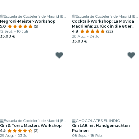
Escuela de Coctelería de Madrid (ESCOM)
Escuela de Coctelería de Madrid (ESCOM)
Negroni-Meister-Workshop
Cocktail-Workshop: La Movida
5.0
(5)
Madrileña: Zurück in die 80er
12 Sept. - 10 Juli
Jahre!
4.8
(22)
35,00 €
28 Aug. - 24 Juli
35,00 €
Escuela de Coctelería de Madrid (ESCOM)
CHOCOLATES EL INDIO
Gin & Tonic Masters Workshop
Gin LAB mit Handgemachten
4.5
(2)
Pralinen
29 Aug. - 03 Juli
08 Sept. - 18 Feb.