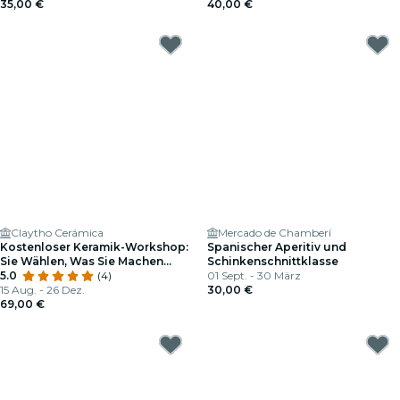
35,00 €
40,00 €
Claytho Cerámica
Mercado de Chamberí
Kostenloser Keramik-Workshop:
Spanischer Aperitiv und
Sie Wählen, Was Sie Machen
Schinkenschnittklasse
Möchten.
5.0
(4)
01 Sept. - 30 März
15 Aug. - 26 Dez.
30,00 €
69,00 €