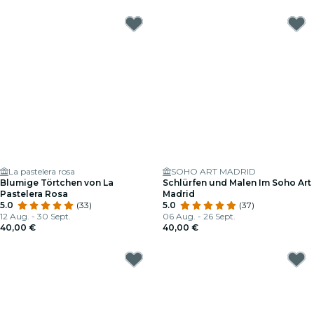
La pastelera rosa
SOHO ART MADRID
Blumige Törtchen von La
Schlürfen und Malen Im Soho Art
Pastelera Rosa
Madrid
5.0
(33)
5.0
(37)
12 Aug. - 30 Sept.
06 Aug. - 26 Sept.
40,00 €
40,00 €