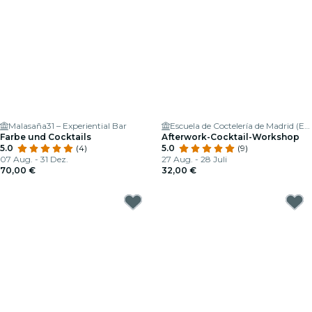
Malasaña31 – Experiential Bar
Escuela de Coctelería de Madrid (ESCOM)
Farbe und Cocktails
Afterwork-Cocktail-Workshop
5.0
(4)
5.0
(9)
07 Aug. - 31 Dez.
27 Aug. - 28 Juli
70,00 €
32,00 €