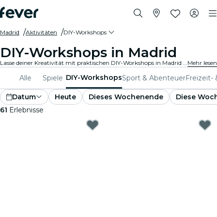
Madrid
Aktivitäten
DIY-Workshops
DIY-Workshops in Madrid
Lasse deiner Kreativität mit praktischen DIY-Workshops in Madrid freien Lauf. Lerne neue Fertigkeiten, gestalte einzigartige Kunstwerke und triff auf Gleichgesinnte in einer einladenden Umgebung.
Mehr lesen
DIY-Workshops
Alle
Spiele
Sport & Abenteuer
Freizeit-
Datum
Heute
Dieses Wochenende
Diese Woc
61
Erlebnisse