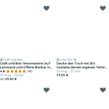
Craft and Beer
Calle Pez 38
Craft und Bier: Neonmalerei Auf
Decke den Tisch mit Stil:
Leinwand und Offene Bierbar in
Gestalte deinen eigenen Teller
Madrid
4.8
(118)
mit unbegrenztem Bier in
09 Aug. - 27 Dez.
07 Aug. - 26 Dez.
Malasaña
37,00 €
Ab
29,90 €