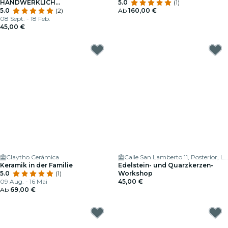
HANDWERKLICH
5.0
(1)
HERGESTELLTEN PRALINEN
5.0
(2)
Ab
160,00 €
08 Sept. - 18 Feb.
45,00 €
Claytho Cerámica
Calle San Lamberto 11, Posterior, La Elipa
Keramik in der Familie
Edelstein- und Quarzkerzen-
5.0
(1)
Workshop
09 Aug. - 16 Mai
45,00 €
Ab
69,00 €