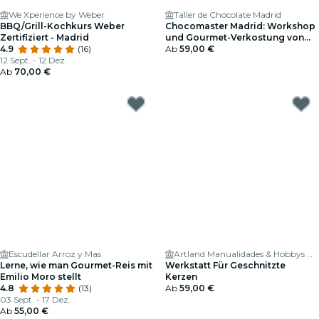
We Xperience by Weber
Taller de Chocolate Madrid
BBQ/Grill-Kochkurs Weber
Chocomaster Madrid: Workshop
Zertifiziert - Madrid
und Gourmet-Verkostung von
4.9
(16)
Professionellen Pralinen
Ab
59,00 €
12 Sept. - 12 Dez.
Ab
70,00 €
Escudellar Arroz y Mas
Artland Manualidades & Hobbys Madrid
Lerne, wie man Gourmet-Reis mit
Werkstatt Für Geschnitzte
Emilio Moro stellt
Kerzen
4.8
(13)
Ab
59,00 €
03 Sept. - 17 Dez.
Ab
55,00 €