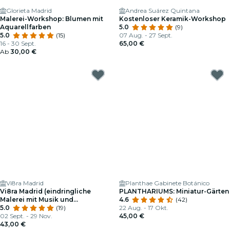
Glorieta Madrid
Andrea Suárez Quintana
Malerei-Workshop: Blumen mit
Kostenloser Keramik-Workshop
Aquarellfarben
5.0
(9)
5.0
(15)
07 Aug. - 27 Sept.
16 - 30 Sept.
65,00 €
Ab
30,00 €
Vi8ra Madrid
Planthae Gabinete Botánico
Vi8ra Madrid (eindringliche
PLANTHARIUMS: Miniatur-Gärten
Malerei mit Musik und
4.6
(42)
Unbegrenztem Wein)
5.0
(19)
22 Aug. - 17 Okt.
02 Sept. - 29 Nov.
45,00 €
43,00 €