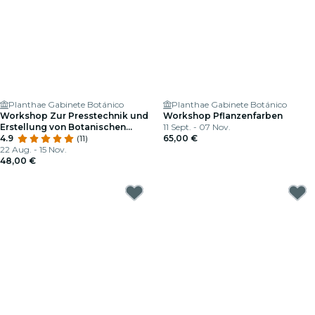
Planthae Gabinete Botánico
Planthae Gabinete Botánico
Workshop Zur Presstechnik und
Workshop Pflanzenfarben
Erstellung von Botanischen
11 Sept. - 07 Nov.
Herbarien
4.9
(11)
65,00 €
22 Aug. - 15 Nov.
48,00 €