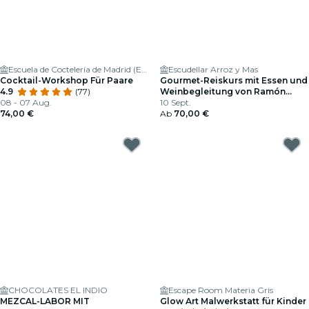
Escuela de Coctelería de Madrid (ESCOM)
Escudellar Arroz y Mas
Cocktail-Workshop Für Paare
Gourmet-Reiskurs mit Essen und
4.9
(77)
Weinbegleitung von Ramón
08 - 07 Aug.
Bilbao
10 Sept.
74,00 €
Ab
70,00 €
CHOCOLATES EL INDIO
Escape Room Materia Gris
MEZCAL-LABOR MIT
Glow Art Malwerkstatt für Kinder