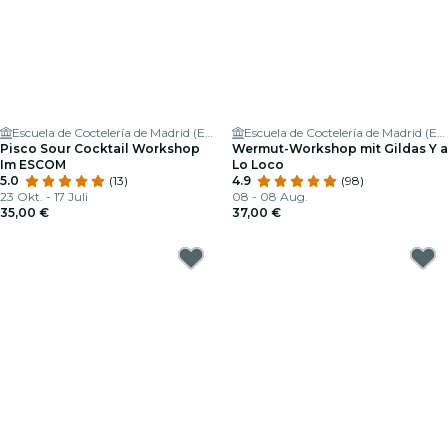
Escuela de Coctelería de Madrid (ESCOM)
Escuela de Coctelería de Madrid (ESCOM)
Pisco Sour Cocktail Workshop
Wermut-Workshop mit Gildas Y a
Im ESCOM
Lo Loco
5.0
(13)
4.9
(98)
23 Okt. - 17 Juli
08 - 08 Aug.
35,00 €
37,00 €