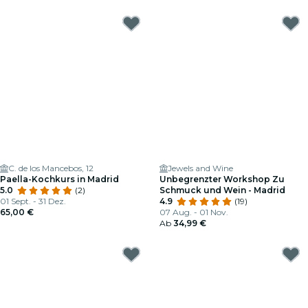
C. de los Mancebos, 12
Jewels and Wine
Paella-Kochkurs in Madrid
Unbegrenzter Workshop Zu
5.0
(2)
Schmuck und Wein - Madrid
01 Sept. - 31 Dez.
4.9
(19)
65,00 €
07 Aug. - 01 Nov.
Ab
34,99 €