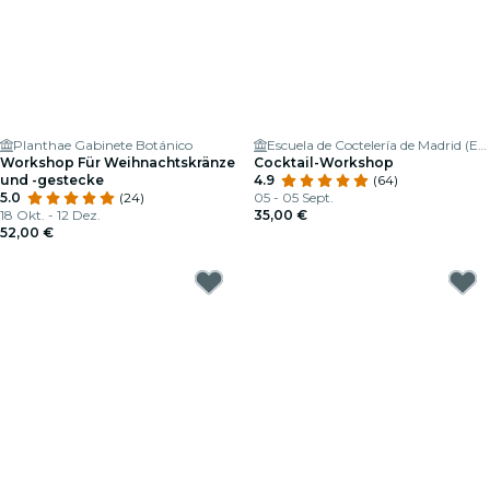
Planthae Gabinete Botánico
Escuela de Coctelería de Madrid (ESCOM)
Workshop Für Weihnachtskränze
Cocktail-Workshop
und -gestecke
4.9
(64)
5.0
(24)
05 - 05 Sept.
18 Okt. - 12 Dez.
35,00 €
52,00 €