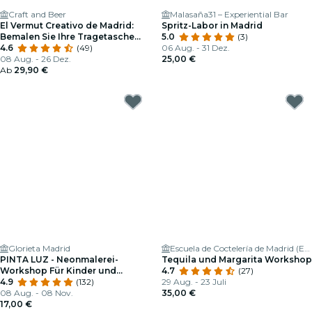
Craft and Beer
Malasaña31 – Experiential Bar
El Vermut Creativo de Madrid:
Spritz-Labor in Madrid
Bemalen Sie Ihre Tragetasche
5.0
(3)
mit Neonfarben und Genießen
4.6
(49)
06 Aug. - 31 Dez.
Sie Einen Aperitif in Malasaña
08 Aug. - 26 Dez.
25,00 €
Ab
29,90 €
Glorieta Madrid
Escuela de Coctelería de Madrid (ESCOM)
PINTA LUZ - Neonmalerei-
Tequila und Margarita Workshop
Workshop Für Kinder und
4.7
(27)
Familien
4.9
(132)
29 Aug. - 23 Juli
08 Aug. - 08 Nov.
35,00 €
17,00 €