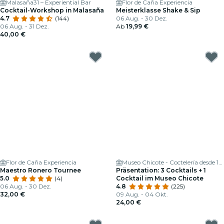
Malasaña31 – Experiential Bar
Flor de Caña Experiencia
Cocktail-Workshop in Malasaña
Meisterklasse Shake & Sip
4.7
(144)
06 Aug. - 30 Dez.
06 Aug. - 31 Dez.
Ab
19,99 €
40,00 €
Flor de Caña Experiencia
Museo Chicote - Coctelería desde 1931
Maestro Ronero Tournee
Präsentation: 3 Cocktails + 1
5.0
(4)
Cocktail im Museo Chicote
06 Aug. - 30 Dez.
4.8
(225)
32,00 €
09 Aug. - 04 Okt.
24,00 €