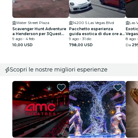
Water Street Plaza
14200 S Las Vegas Blvd
Las 
Scavenger Hunt Adventure
Pacchetto esperienza
Exotic
a Henderson per 3Quest
guida esotica di due ore a
Vegas
Challenge
9 ago - 4 feb
Las Vegas
9 ago - 31 dic
8 ago -
10,00 USD
798,00 USD
Da
29
Scopri le nostre migliori esperienze