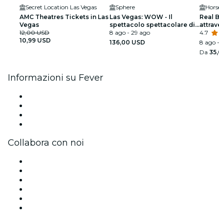
Secret Location Las Vegas
Sphere
Hors
AMC Theatres Tickets in Las
Las Vegas: WOW - Il
Real 
Vegas
spettacolo spettacolare di
attrav
12,00 USD
Vegas
8 ago - 29 ago
uman
4.7
10,99 USD
136,00 USD
8 ago -
Da
35
Informazioni su Fever
Stampa
Unisciti al team
Carte regalo
Centro assistenza
Collabora con noi
Gestisci il tuo evento
Pubblica il tuo evento
Eventi aziendali & benefit
Programma di affiliazione
Programma Ambassador e Influencer
Brand partnership