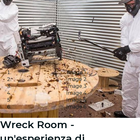
Image 1
Image 2
Image 3
Image 4
Image 5
Image 6
Wreck Room -
un'esperienza di