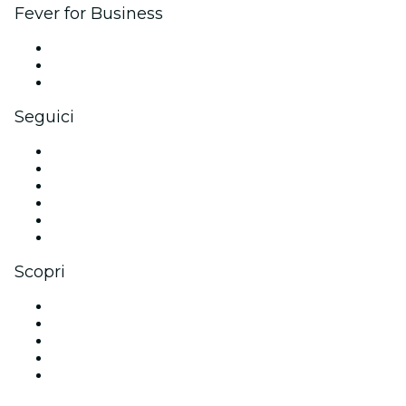
Fever for Business
Eventi privati e biglietti di gruppo
Benefit aziendali
Gift card e voucher aziendali
Seguici
Facebook
X (Twitter)
Instagram
TikTok
LinkedIn
Youtube
Scopri
Luoghi a Las Vegas
Oggi
Domani
Questa settimana
Questo fine settimana