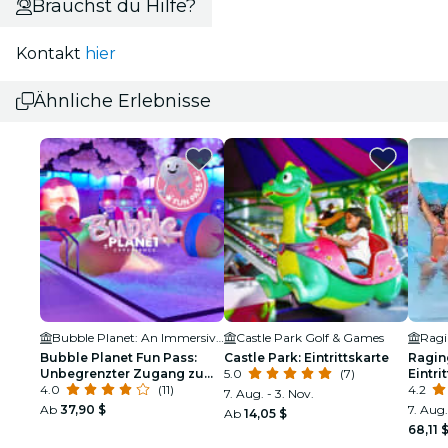
Brauchst du Hilfe?
Kontakt
hier
Ähnliche Erlebnisse
Bubble Planet: An Immersive Experience - Los Angeles
Castle Park Golf & Games
Ragi
Bubble Planet Fun Pass:
Castle Park: Eintrittskarte
Ragin
Unbegrenzter Zugang zu
5.0
(7)
Eintri
Bubble Planet Los Angeles
4.0
(11)
4.2
7. Aug. - 3. Nov.
für 6 Monate
Ab
37,90 $
7. Aug.
Ab
14,05 $
68,11 