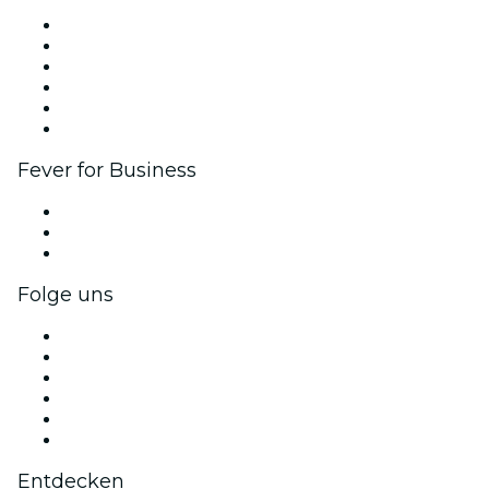
Fever Zone
Veröffentliche dein Event
Firmenevents & -vorteile
Affiliate-Programm
Botschafter & Influencer-Programm
Markenpartnerschaften
Fever for Business
Privatveranstaltungen & Gruppentickets
Firmenvorteile
Firmengeschenkkarten und -gutscheine
Folge uns
Facebook
X (Twitter)
Instagram
TikTok
LinkedIn
YouTube
Entdecken