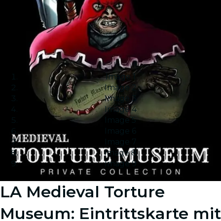
Image 1
Image 2
Image 3
Image 4
Image 5
Image 6
Image 7
Image 8
Image 9
LA Medieval Torture
Museum: Eintrittskarte mit