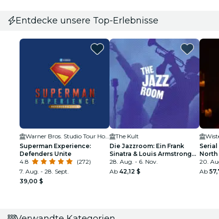
Entdecke unsere Top-Erlebnisse
Warner Bros. Studio Tour Hollywood
The Kult
Wist
Superman Experience:
Die Jazzroom: Ein Frank
Serial
Defenders Unite
Sinatra & Louis Armstrong
North
4.8
(272)
Tribut
28. Aug. - 6. Nov.
20. Au
7. Aug. - 28. Sept.
Ab
42,12 $
Ab
57,
39,00 $
Verwandte Kategorien