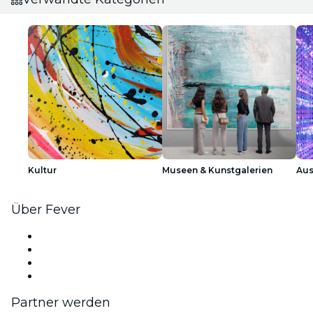
Kultur
Museen & Kunstgalerien
Aus
Über Fever
Presse
Wir stellen ein!
Geschenkgutscheine
Hilfe-Center
Partner werden