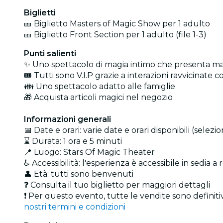
Biglietti
🎫 Biglietto Masters of Magic Show per 1 adulto
🎫 Biglietto Front Section per 1 adulto (file 1-3)
Punti salienti
✨ Uno spettacolo di magia intimo che presenta ma
🎟️ Tutti sono V.I.P grazie a interazioni ravvicinate con
👪 Uno spettacolo adatto alle famiglie
🎁 Acquista articoli magici nel negozio
Informazioni generali
📅 Date e orari: varie date e orari disponibili (selez
⌛ Durata: 1 ora e 5 minuti
📍 Luogo: Stars Of Magic Theater
♿ Accessibilità: l'esperienza è accessibile in sedia a
👤 Età: tutti sono benvenuti
❓ Consulta il tuo biglietto per maggiori dettagli
❗ Per questo evento, tutte le vendite sono definitiv
nostri termini e condizioni