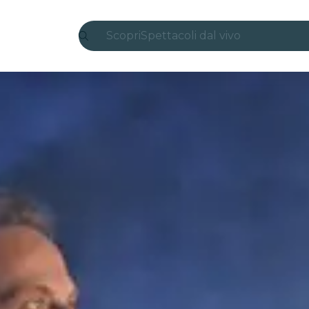
Scopri
Spettacoli dal vivo
Madrid
Candlelight
Londra
Esperienze e città
San Paolo
Mostre
Seoul
Tour città
Concerti