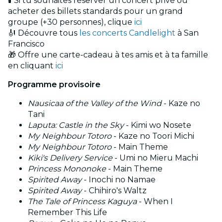
🕯️ Si tu souhaites réserver un concert privé ou
acheter des billets standards pour un grand
groupe (+30 personnes), clique
ici
🎻 Découvre tous
les concerts Candlelight
à San
Francisco
🎁 Offre une carte-cadeau à tes amis et à ta famille
en cliquant
ici
Programme provisoire
Nausicaa of the Valley of the Wind
- Kaze no
Tani
Laputa: Castle in the Sky
- Kimi wo Nosete
My Neighbour Totoro
- Kaze no Toori Michi
My Neighbour Totoro
- Main Theme
Kiki's Delivery Service
- Umi no Mieru Machi
Princess Mononoke
- Main Theme
Spirited Away
- Inochi no Namae
Spirited Away
- Chihiro's Waltz
The Tale of Princess Kaguya
- When I
Remember This Life