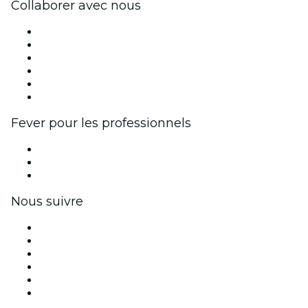
Collaborer avec nous
Fever Zone
Publiez votre événement
Événements d'entreprise et avantages
Programme d'affiliation
Programme d'ambassadeurs et d'influenceurs
Partenariats avec des marques
Fever pour les professionnels
Événements privés et billets de groupe
Avantages pour les entreprises
Coupons et cartes cadeaux pour les entreprises
Nous suivre
Facebook
X (Twitter)
Instagram
TikTok
LinkedIn
Youtube