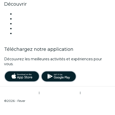
Découvrir
Lieux d'événements à San Francisco
Aujourd'hui
Demain
Cette semaine
Ce week-end
Téléchargez notre application
Découvrez les meilleures activités et expériences pour
vous.
Conditions d’utilisation
|
Politique de confidentialité
|
Ne pas vendre mes informations personnelles / Gestion des cookies
©2026 - Fever