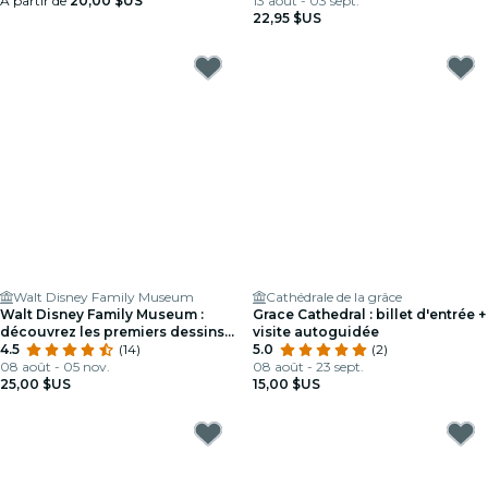
À partir de
20,00 $US
13 août - 03 sept.
22,95 $US
Walt Disney Family Museum
Cathédrale de la grâce
Walt Disney Family Museum :
Grace Cathedral : billet d'entrée +
découvrez les premiers dessins,
visite autoguidée
la musique et bien plus encore
4.5
(14)
5.0
(2)
08 août - 05 nov.
08 août - 23 sept.
25,00 $US
15,00 $US