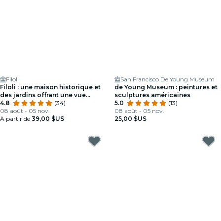
Filoli
San Francisco De Young Museum
Filoli : une maison historique et
de Young Museum : peintures et
des jardins offrant une vue
sculptures américaines
imprenable !
4.8
(34)
5.0
(13)
08 août - 05 nov.
08 août - 05 nov.
À partir de
39,00 $US
25,00 $US