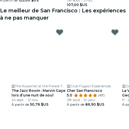
À partir de
125,00 $US
08 août - 31 oct.
107,00 $US
Le meilleur de San Francisco : Les expériences
à ne pas manquer
The Illusionist at the Palace Theater
Club Fugazi Experiences
Gr
The Jazz Room : Marvin Gaye
Cher San Francisco
La 
lors d’une nuit de soul
5.0
(47)
Geo
24 sept. - 12 nov.
08 août - 10 janv.
11 -
À partir de
50,76 $US
À partir de
86,90 $US
À pa