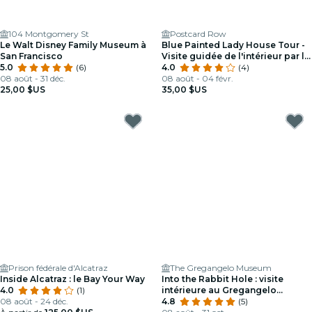
104 Montgomery St
Postcard Row
Le Walt Disney Family Museum à
Blue Painted Lady House Tour -
San Francisco
Visite guidée de l'intérieur par le
5.0
(6)
propriétaire
4.0
(4)
08 août - 31 déc.
08 août - 04 févr.
25,00 $US
35,00 $US
Prison fédérale d'Alcatraz
The Gregangelo Museum
Inside Alcatraz : le Bay Your Way
Into the Rabbit Hole : visite
4.0
(1)
intérieure au Gregangelo
08 août - 24 déc.
Museum
4.8
(5)