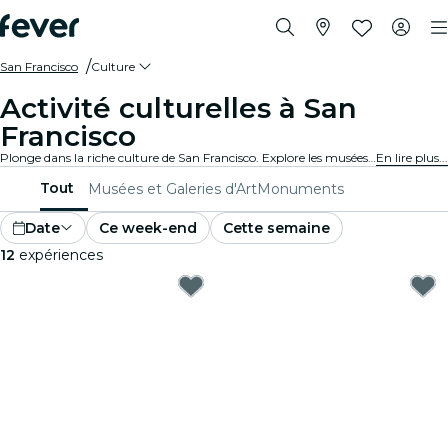
San Francisco
Culture
Activité culturelles à San
Francisco
Plonge dans la riche culture de San Francisco. Explore les musées et participe à des événements culturels et élargis tes horizons.
En lire plus...
Tout
Musées et Galeries d'Art
Monuments
Date
Ce week-end
Cette semaine
12
expériences