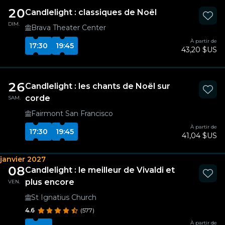
20
Candlelight : classiques de Noël
DIM.
Brava Theater Center
À partir de
17:30
19:45
43,20 $US
26
Candlelight : les chants de Noël sur
corde
SAM.
Fairmont San Francisco
À partir de
17:30
19:45
41,04 $US
janvier 2027
08
Candlelight : le meilleur de Vivaldi et
plus encore
VEN.
St Ignatius Church
4.6
(577)
À partir de