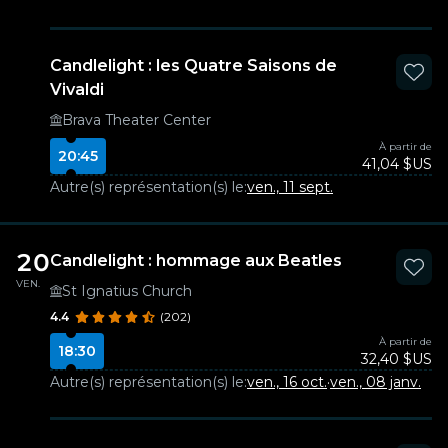
Candlelight : les Quatre Saisons de
Vivaldi
Brava Theater Center
À partir de
20:45
41,04 $US
Autre(s) représentation(s) le:
ven., 11 sept.
20
Candlelight : hommage aux Beatles
VEN.
St Ignatius Church
4.4
(202)
À partir de
18:30
32,40 $US
Autre(s) représentation(s) le:
ven., 16 oct.
·
ven., 08 janv.