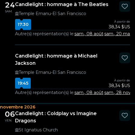
24
Candlelight : hommage à The Beatles
SAM.
Temple Emanu-El San Francisco
À partir de
17:30
38,34 $US
Autre(s) représentation(s) le:
sam., 08 août
·
sam., 20 mars
Candlelight : hommage à Michael
Jackson
Temple Emanu-El San Francisco
À partir de
19:45
38,34 $US
Autre(s) représentation(s) le:
sam., 08 août
·
sam., 28 nov.
novembre 2026
06
Candlelight : Coldplay vs Imagine
Dragons
VEN.
St Ignatius Church