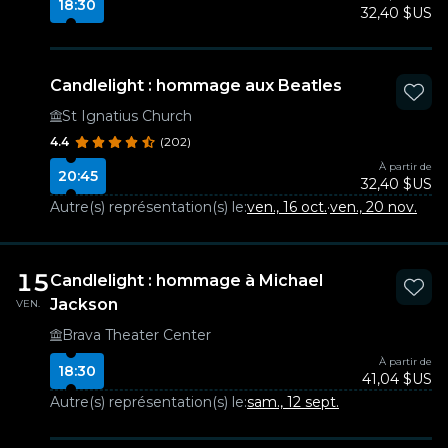
18:30
32,40 $US
Candlelight : hommage aux Beatles
St Ignatius Church
4.4
(202)
À partir de
20:45
32,40 $US
Autre(s) représentation(s) le:
ven., 16 oct.
·
ven., 20 nov.
15
Candlelight : hommage à Michael
Jackson
VEN.
Brava Theater Center
À partir de
18:30
41,04 $US
Autre(s) représentation(s) le:
sam., 12 sept.