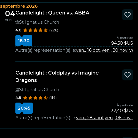
septembre 2026
04
Candlelight : Queen vs. ABBA
VEN.
St Ignatius Church
4.6
(226)
À partir de
18:30
94,50 $US
Autre(s) représentation(s) le:
ven., 16 oct.
·
ven., 20 nov.
·
ven.
Candlelight : Coldplay vs Imagine
Dragons
St Ignatius Church
4.6
(114)
À partir de
20:45
32,40 $US
Autre(s) représentation(s) le:
ven., 28 août
·
ven., 06 nov.
·
ve