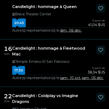
Candlelight : hommage à Queen
Brava Theater Center
À partir de
20:45
41,04 $US
Autre(s) représentation(s) le:
dim., 06 déc.
16
Candlelight : hommage à Fleetwood
Mac
SAM.
Temple Emanu-El San Francisco
À partir de
17:30
38,34 $US
Autre(s) représentation(s) le:
sam., 10 oct.
·
sam., 05 déc.
22
Candlelight : Coldplay vs Imagine
Dragons
VEN.