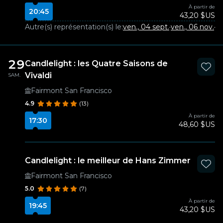
À partir de
20:45
43,20 $US
Autre(s) représentation(s) le:
ven., 04 sept.
·
ven., 06 nov.
·
ve
29
Candlelight : les Quatre Saisons de
Vivaldi
SAM.
Fairmont San Francisco
4.9
(13)
À partir de
17:30
48,60 $US
Candlelight : le meilleur de Hans Zimmer
Fairmont San Francisco
5.0
(7)
À partir de
19:45
43,20 $US