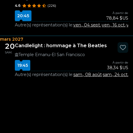
4.6
(226)
À partir de
20:45
78,84 $US
Autre(s) représentation(s) le:
ven., 04 sept.
·
ven., 16 oct.
·
ven
mars 2027
20
Candlelight : hommage à The Beatles
SAM.
Temple Emanu-El San Francisco
À partir de
19:45
38,34 $US
Autre(s) représentation(s) le:
sam., 08 août
·
sam., 24 oct.