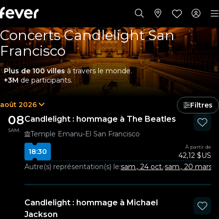
Concerts Candlelight San
Francisco
Plus de 100 villes
à travers le monde.
+3M
de participants.
août 2026
Filtres
08
Candlelight : hommage à The Beatles
SAM.
Temple Emanu-El San Francisco
À partir de
18:30
42,12 $US
Autre(s) représentation(s) le:
sam., 24 oct.
·
sam., 20 mars
Candlelight : hommage à Michael
Jackson