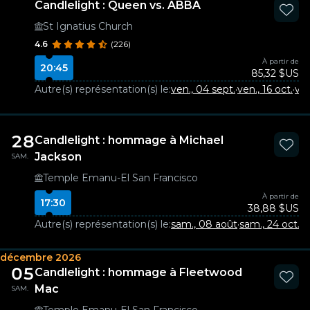
Candlelight : Queen vs. ABBA
St Ignatius Church
4.6
(226)
À partir de
20:45
85,32 $US
Autre(s) représentation(s) le:
ven., 04 sept.
·
ven., 16 oct.
·
ven
28
Candlelight : hommage à Michael
Jackson
SAM.
Temple Emanu-El San Francisco
À partir de
17:30
38,88 $US
Autre(s) représentation(s) le:
sam., 08 août
·
sam., 24 oct.
décembre 2026
05
Candlelight : hommage à Fleetwood
Mac
SAM.