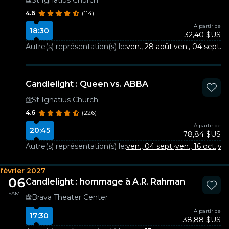
St Ignatius Church
4.6
(114)
À partir de
18:30
32,40 $US
Autre(s) représentation(s) le:
ven., 28 août
·
ven., 04 sept.
·
v
Candlelight : Queen vs. ABBA
St Ignatius Church
4.6
(226)
À partir de
20:45
78,84 $US
Autre(s) représentation(s) le:
ven., 04 sept.
·
ven., 16 oct.
·
ven
février 2027
06
Candlelight : hommage à A.R. Rahman
SAM.
Brava Theater Center
À partir de
17:30
38,88 $US