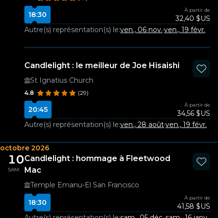
À partir de
18:30
32,40 $US
Autre(s) représentation(s) le:
ven., 06 nov.
·
ven., 19 févr.
Candlelight : le meilleur de Joe Hisaishi
St Ignatius Church
4.8
(29)
À partir de
20:45
34,56 $US
Autre(s) représentation(s) le:
ven., 28 août
·
ven., 19 févr.
octobre 2026
10
Candlelight : hommage à Fleetwood
Mac
SAM.
Temple Emanu-El San Francisco
À partir de
18:30
41,58 $US
Autre(s) représentation(s) le:
sam., 05 déc.
·
sam., 16 janv.