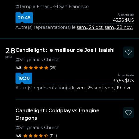
Temple Emanu-El San Francisco
À partir de
20:45
45,36 $US
Autre(s) représentation(s) le:
sam., 24 oct.
·
sam., 28 nov.
28
Candlelight : le meilleur de Joe Hisaishi
VEN.
St Ignatius Church
4.8
(29)
À partir de
18:30
34,56 $US
Autre(s) représentation(s) le:
ven., 25 sept.
·
ven., 19 févr.
Candlelight : Coldplay vs Imagine
Dragons
St Ignatius Church
4.6
(114)