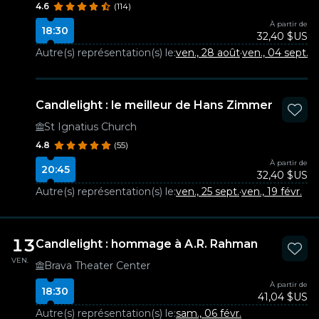
4.6
(114)
À partir de
18:30
32,40 $US
Autre(s) représentation(s) le:
ven., 28 août
·
ven., 04 sept.
·
v
Candlelight : le meilleur de Hans Zimmer
St Ignatius Church
4.8
(55)
À partir de
20:45
32,40 $US
Autre(s) représentation(s) le:
ven., 25 sept.
·
ven., 19 févr.
13
Candlelight : hommage à A.R. Rahman
VEN.
Brava Theater Center
À partir de
18:30
41,04 $US
Autre(s) représentation(s) le:
sam., 06 févr.