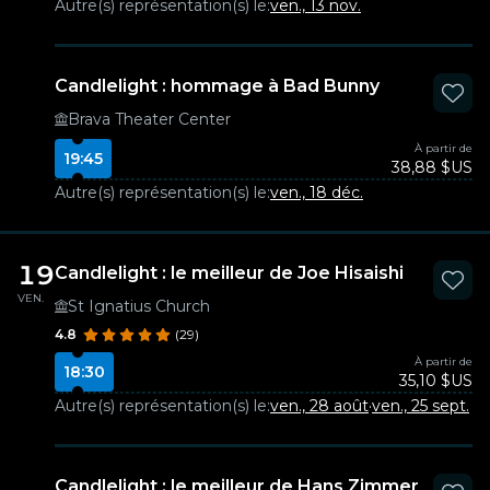
Autre(s) représentation(s) le:
ven., 13 nov.
Candlelight : hommage à Bad Bunny
Brava Theater Center
À partir de
19:45
38,88 $US
Autre(s) représentation(s) le:
ven., 18 déc.
19
Candlelight : le meilleur de Joe Hisaishi
VEN.
St Ignatius Church
4.8
(29)
À partir de
18:30
35,10 $US
Autre(s) représentation(s) le:
ven., 28 août
·
ven., 25 sept.
Candlelight : le meilleur de Hans Zimmer