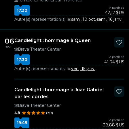
Temple Emanu-El San Francisco
À partir de
17:30
42,12 $US
Autre(s) représentation(s) le:
sam., 10 oct.
·
sam., 16 janv.
06
Candlelight : hommage à Queen
DIM.
Brava Theater Center
À partir de
17:30
41,04 $US
Autre(s) représentation(s) le:
ven., 15 janv.
Candlelight : hommage à Juan Gabriel
par les cordes
Brava Theater Center
4.8
(70)
À partir de
19:45
38,88 $US