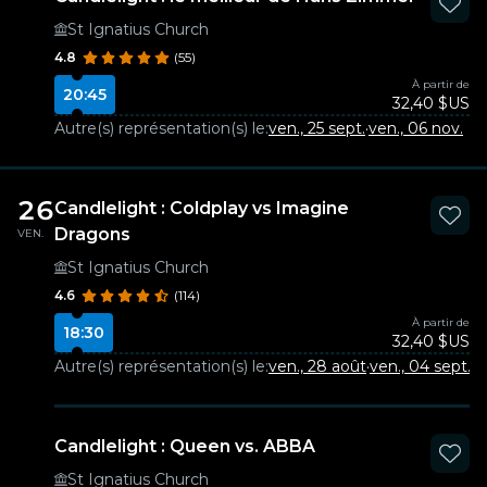
St Ignatius Church
4.8
(55)
À partir de
20:45
32,40 $US
Autre(s) représentation(s) le:
ven., 25 sept.
·
ven., 06 nov.
26
Candlelight : Coldplay vs Imagine
Dragons
VEN.
St Ignatius Church
4.6
(114)
À partir de
18:30
32,40 $US
Autre(s) représentation(s) le:
ven., 28 août
·
ven., 04 sept.
·
v
Candlelight : Queen vs. ABBA
St Ignatius Church