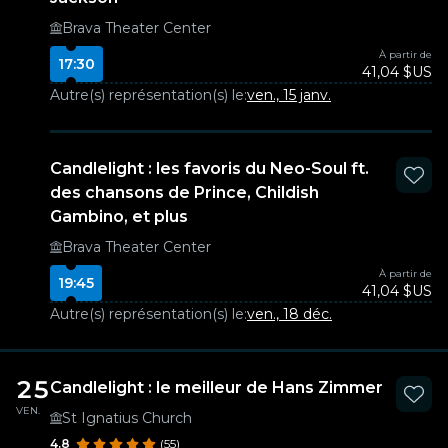
Brava Theater Center
À partir de
17:30
41,04 $US
Autre(s) représentation(s) le:
ven., 15 janv.
Candlelight : les favoris du Neo-Soul ft.
des chansons de Prince, Childish
Gambino, et plus
Brava Theater Center
À partir de
19:45
41,04 $US
Autre(s) représentation(s) le:
ven., 18 déc.
25
Candlelight : le meilleur de Hans Zimmer
VEN.
St Ignatius Church
4.8
(55)