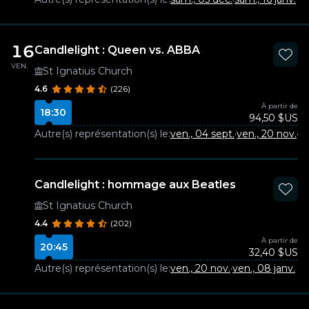
16
Candlelight : Queen vs. ABBA
VEN.
St Ignatius Church
4.6
(226)
À partir de
18:30
94,50 $US
Autre(s) représentation(s) le:
ven., 04 sept.
·
ven., 20 nov.
·
ve
Candlelight : hommage aux Beatles
St Ignatius Church
4.4
(202)
À partir de
20:45
32,40 $US
Autre(s) représentation(s) le:
ven., 20 nov.
·
ven., 08 janv.