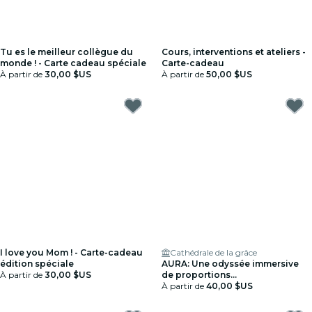
Tu es le meilleur collègue du
Cours, interventions et ateliers -
monde ! - Carte cadeau spéciale
Carte-cadeau
À partir de
30,00 $US
À partir de
50,00 $US
I love you Mom ! - Carte-cadeau
Cathédrale de la grâce
édition spéciale
AURA: Une odyssée immersive
À partir de
30,00 $US
de proportions
impressionnantes - Carte-
À partir de
40,00 $US
cadeau