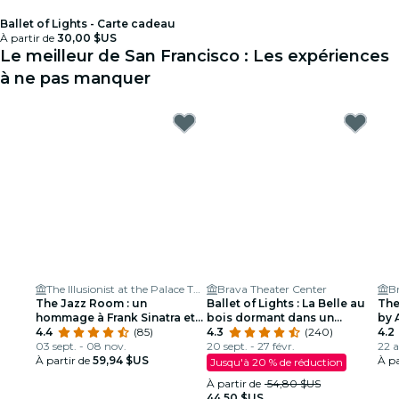
Ballet of Lights - Carte cadeau
À partir de
30,00 $US
Le meilleur de San Francisco : Les expériences
à ne pas manquer
The Illusionist at the Palace Theater
Brava Theater Center
B
The Jazz Room : un
Ballet of Lights : La Belle au
The
hommage à Frank Sinatra et
bois dormant dans un
by 
Louis Armstrong
4.4
(85)
spectacle étincelant
4.3
(240)
elle
4.2
03 sept. - 08 nov.
20 sept. - 27 févr.
22 a
À partir de
59,94 $US
À pa
Jusqu'à 20 % de réduction
À partir de
54,80 $US
44,50 $US