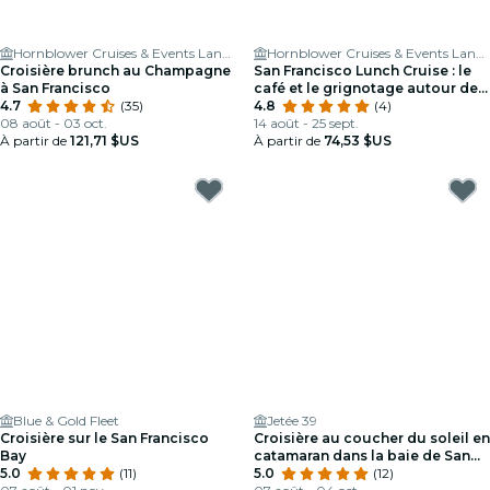
Hornblower Cruises & Events Landing
Hornblower Cruises & Events Landing
Croisière brunch au Champagne
San Francisco Lunch Cruise : le
à San Francisco
café et le grignotage autour de
4.7
(35)
la baie
4.8
(4)
08 août - 03 oct.
14 août - 25 sept.
À partir de
121,71 $US
À partir de
74,53 $US
Blue & Gold Fleet
Jetée 39
Croisière sur le San Francisco
Croisière au coucher du soleil en
Bay
catamaran dans la baie de San
5.0
(11)
Francisco
5.0
(12)