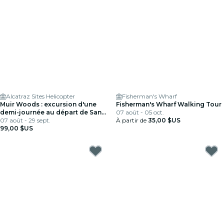
Alcatraz Sites Helicopter
Fisherman's Wharf
Muir Woods : excursion d'une
Fisherman's Wharf Walking Tour
demi-journée au départ de San
07 août - 05 oct.
Francisco
07 août - 29 sept.
À partir de
35,00 $US
99,00 $US