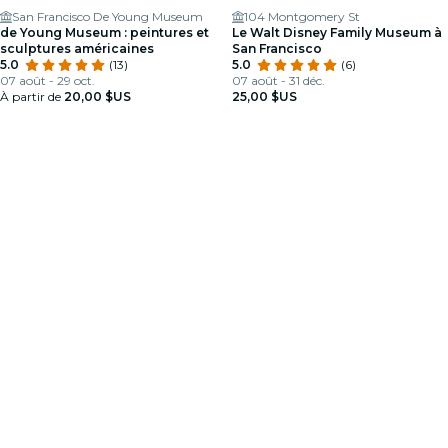
San Francisco De Young Museum
104 Montgomery St
de Young Museum : peintures et
Le Walt Disney Family Museum à
sculptures américaines
San Francisco
5.0
(13)
5.0
(6)
07 août - 29 oct.
07 août - 31 déc.
À partir de
20,00 $US
25,00 $US