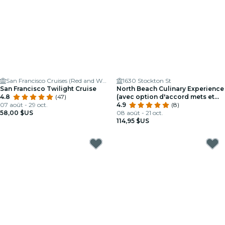
San Francisco Cruises (Red and White Fleet)
1630 Stockton St
San Francisco Twilight Cruise
North Beach Culinary Experience
4.8
(47)
(avec option d'accord mets et
07 août - 29 oct.
vins)
4.9
(8)
58,00 $US
08 août - 21 oct.
114,95 $US