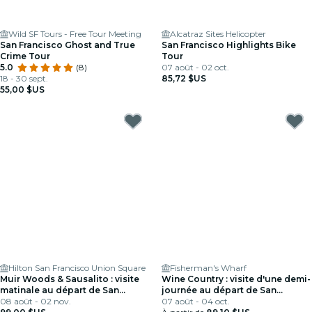
Wild SF Tours - Free Tour Meeting
Alcatraz Sites Helicopter
San Francisco Ghost and True
San Francisco Highlights Bike
Crime Tour
Tour
5.0
(8)
07 août - 02 oct.
18 - 30 sept.
85,72 $US
55,00 $US
Hilton San Francisco Union Square
Fisherman's Wharf
Muir Woods & Sausalito : visite
Wine Country : visite d'une demi-
matinale au départ de San
journée au départ de San
Francisco
08 août - 02 nov.
Francisco
07 août - 04 oct.