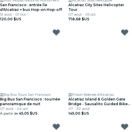
Muir Woods National Monument
Alcatraz Sites Helicopter
San Francisco : entrée île
Alcatraz City Sites Helicopter
d'Alcatraz + bus Hop-on Hop-off
Tour
13 août - 01 nov.
07 août - 05 oct.
120,00 $US
718,68 $US
Big Bus Tours San Francisco
Prison fédérale d'Alcatraz
Big Bus San Francisco : tournée
Alcatraz Island & Golden Gate
panoramique de nuit
Bridge - Sausalito Guided Bike
07 août - 04 oct.
Tour
07 - 30 août
À partir de
45,05 $US
145,00 $US