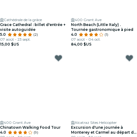
Cathédrale de la grâce
400 Grant Ave
Grace Cathedral : billet d'entrée +
North Beach (Little Italy) .
visite autoguidée
Tournée gastronomique à pied
5.0
(2)
4.0
(1)
07 août - 23 sept.
07 août - 04 oct.
15,00 $US
84,00 $US
400 Grant Ave
Alcatraz Sites Helicopter
Chinatown Walking Food Tour
Excursion d'une journée à
4.0
(9)
Monterey et Carmel au départ de