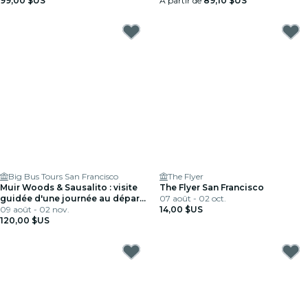
99,00 $US
À partir de
89,10 $US
Big Bus Tours San Francisco
The Flyer
Muir Woods & Sausalito : visite
The Flyer San Francisco
guidée d'une journée au départ
07 août - 02 oct.
de San Francisco + entrée
09 août - 02 nov.
14,00 $US
Alcatraz
120,00 $US