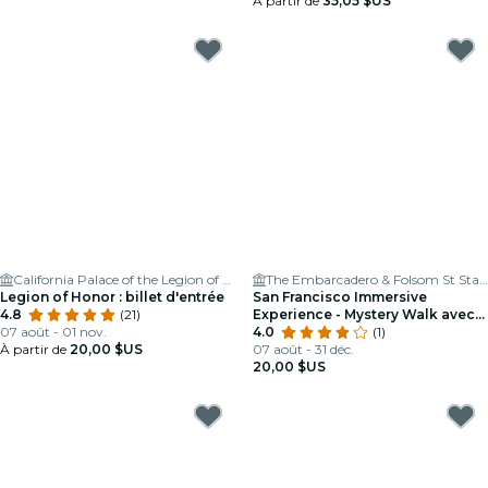
À partir de
35,05 $US
California Palace of the Legion of Honor
The Embarcadero & Folsom St Station
Legion of Honor : billet d'entrée
San Francisco Immersive
4.8
(21)
Experience - Mystery Walk avec
07 août - 01 nov.
pauses Pub & Café
4.0
(1)
À partir de
20,00 $US
07 août - 31 déc.
20,00 $US