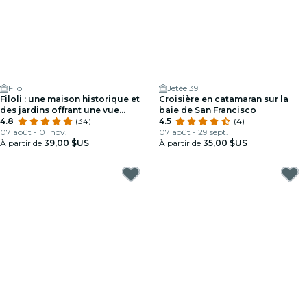
Filoli
Jetée 39
Filoli : une maison historique et
Croisière en catamaran sur la
des jardins offrant une vue
baie de San Francisco
imprenable !
4.8
(34)
4.5
(4)
07 août - 01 nov.
07 août - 29 sept.
À partir de
39,00 $US
À partir de
35,00 $US