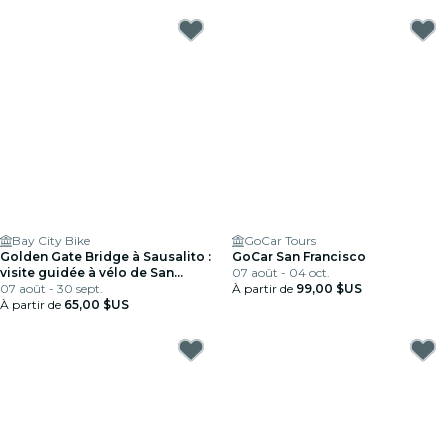
Bay City Bike
GoCar Tours
Golden Gate Bridge à Sausalito :
GoCar San Francisco
visite guidée à vélo de San
07 août - 04 oct.
Francisco
07 août - 30 sept.
À partir de
99,00 $US
À partir de
65,00 $US