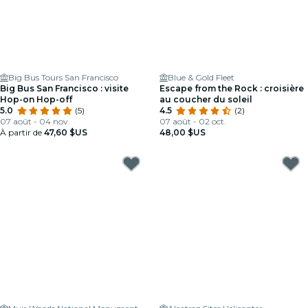
Big Bus Tours San Francisco
Blue & Gold Fleet
Big Bus San Francisco : visite
Escape from the Rock : croisière
Hop-on Hop-off
au coucher du soleil
5.0
(5)
4.5
(2)
07 août - 04 nov.
07 août - 02 oct.
À partir de
47,60 $US
48,00 $US