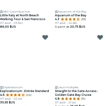
480 Columbus Ave
Aquarium of the Bay
Little Italy et North Beach
Aquarium of the Bay
Walking Tour à San Francisco
4.3
(35)
07 août - 03 févr.
07 août - 24 déc.
86,00 $US
À partir de
20,75 $US
Exploratorium
Lieux multiples
Exploratorium : Entrée Standard
Straight to the Gate Access :
4.6
(24)
Golden Gate Bay Cruise
07 août - 02 oct.
4.8
(19)
39,95 $US
07 août - 21 oct.