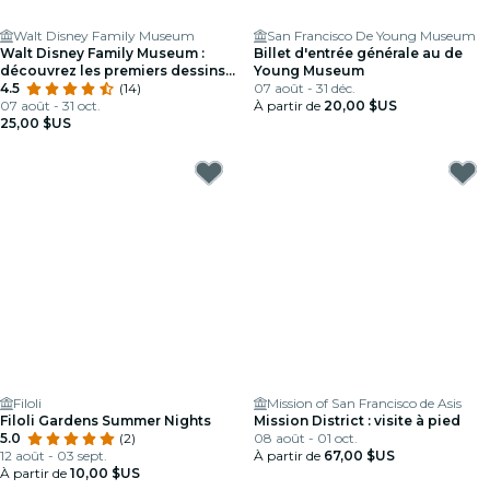
Walt Disney Family Museum
San Francisco De Young Museum
Walt Disney Family Museum :
Billet d'entrée générale au de
découvrez les premiers dessins,
Young Museum
la musique et bien plus encore
4.5
(14)
07 août - 31 déc.
07 août - 31 oct.
À partir de
20,00 $US
25,00 $US
Filoli
Mission of San Francisco de Asis
Filoli Gardens Summer Nights
Mission District : visite à pied
5.0
(2)
08 août - 01 oct.
12 août - 03 sept.
À partir de
67,00 $US
À partir de
10,00 $US