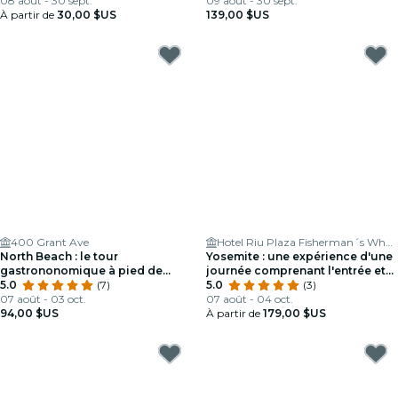
08 août - 30 sept.
San Francisco
09 août - 30 sept.
À partir de
30,00 $US
139,00 $US
400 Grant Ave
Hotel Riu Plaza Fisherman´s Wharf
North Beach : le tour
Yosemite : une expérience d'une
gastrononomique à pied de
journée comprenant l'entrée et
Little Italy & Chinatown
5.0
(7)
la visite guidée
5.0
(3)
07 août - 03 oct.
07 août - 04 oct.
94,00 $US
À partir de
179,00 $US