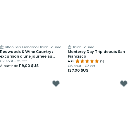
Hilton San Francisco Union Square
Union Square
Redwoods & Wine Country :
Monterey Day Trip depuis San
excursion d'une journée au
Francisco
départ de San Francisco
07 août - 05 oct.
4.8
(5)
À partir de
119,00 $US
08 août - 03 oct.
127,00 $US