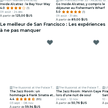
Prison fédérale d'Alcatraz
San Francisco Pier 33 - Alcatraz Island
Inside Alcatraz : le Bay Your Way
Go Inside Alcatraz, y compris le
4.0
(1)
déjeuner au Fisherman's Wharf
09 août - 24 déc.
5.0
(1)
À partir de
125,00 $US
09 août - 31 déc.
À partir de
89,00 $US
Le meilleur de San Francisco : Les expériences
à ne pas manquer
The Illusionist at the Palace Theater
The Illusionist at the Palace Theater
The Jazz Room : un
The Jazz Room : Marvin Gaye
Pir
hommage à Frank Sinatra et
lors d’une nuit de soul
San
Louis Armstrong
4.4
(85)
24 sept. - 12 nov.
10 -
03 sept. - 08 nov.
À partir de
50,76 $US
À pa
À partir de
59,94 $US