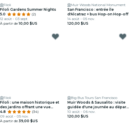
Filoli
Muir Woods National Monument
Filoli Gardens Summer Nights
San Francisco : entrée île
5.0
(2)
d'Alcatraz + bus Hop-on Hop-off
12 août - 03 sept.
14 août - 05 nov.
À partir de
10,00 $US
120,00 $US
Filoli
Big Bus Tours San Francisco
Filoli : une maison historique et
Muir Woods & Sausalito : visite
des jardins offrant une vue
guidée d'une journée au départ
imprenable !
4.8
(34)
de San Francisco + entrée
10 août - 06 nov.
09 août - 05 nov.
Alcatraz
120,00 $US
À partir de
39,00 $US