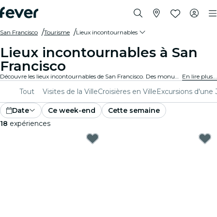
San Francisco
Tourisme
Lieux incontournables
Lieux incontournables à San
Francisco
Découvre les lieux incontournables de San Francisco. Des monuments emblématiques aux hauts lieux culturels, en passant par des parcs remarquables et des endroits plus méconnus, et explore-les grâce à ces expériences. Laisse-toi surprendre par tout ce qui rend San Francisco si unique.
En lire plus...
Tout
Visites de la Ville
Croisières en Ville
Excursions d'une
Date
Ce week-end
Cette semaine
18
expériences