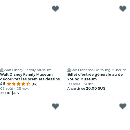
Walt Disney Family Museum
San Francisco De Young Museum
Walt Disney Family Museum :
Billet d'entrée générale au de
découvrez les premiers dessins,
Young Museum
la musique et bien plus encore
4.5
(14)
09 août - 31 déc.
09 août - 05 nov.
À partir de
20,00 $US
25,00 $US