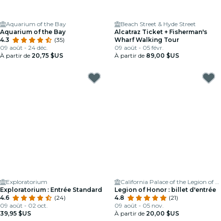
Aquarium of the Bay
Beach Street & Hyde Street
Aquarium of the Bay
Alcatraz Ticket + Fisherman's
4.3
(35)
Wharf Walking Tour
09 août - 24 déc.
09 août - 05 févr.
À partir de
20,75 $US
À partir de
89,00 $US
Exploratorium
California Palace of the Legion of Honor
Exploratorium : Entrée Standard
Legion of Honor : billet d'entrée
4.6
(24)
4.8
(21)
09 août - 02 oct.
09 août - 05 nov.
39,95 $US
À partir de
20,00 $US