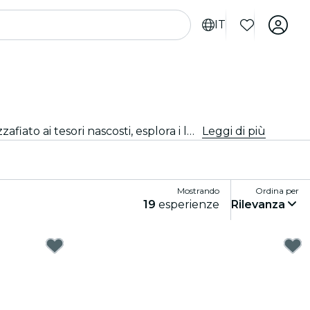
IT
Scopri le attrazioni principali di San Francisco. Dai monumenti iconici e ai centri culturali imperdibili, dai parchi mozzafiato ai tesori nascosti, esplora i luoghi da non perdere con queste esperienze. Scopri cosa rende San Francisco davvero unica!
Leggi di più
Mostrando
Ordina per
19
esperienze
Rilevanza