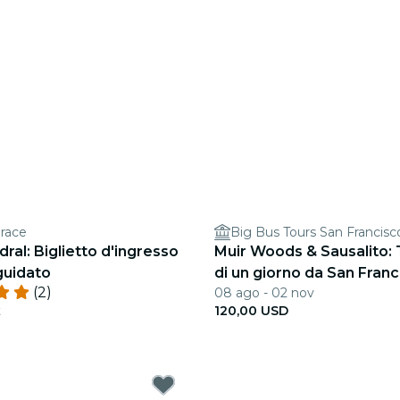
Grace
Big Bus Tours San Francisc
ral: Biglietto d'ingresso
Muir Woods & Sausalito: 
guidato
di un giorno da San Franc
(2)
08 ago - 02 nov
ingresso Alcatraz
t
120,00 USD