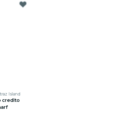
traz Island
o credito
harf