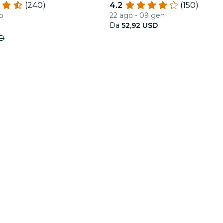
(240)
4.2
(150)
eb
22 ago - 09 gen
Da
52,92 USD
SD