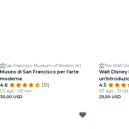
San Francisco Museum of Modern Art
The Walt D
Museo di San Francisco per l'arte
Walt Disney
moderna
un'introduzi
4.6
(31)
4.5
altro
07 ago - 03 nov
07 ago - 31 ott
30,00 USD
25,00 USD