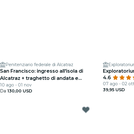
Penitenziario federale di Alcatraz
Exploratori
San Francisco: ingresso all'isola di
Exploratoriu
4.6
Alcatraz + traghetto di andata e
07 ago - 02 ot
10 ago - 01 nov
ritorno
39,95 USD
Da
130,00 USD