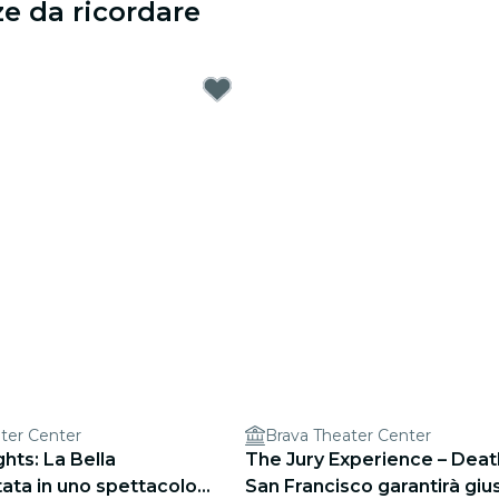
ze da ricordare
ter Center
Brava Theater Center
ghts: La Bella
The Jury Experience – Death
ta in uno spettacolo
San Francisco garantirà gius