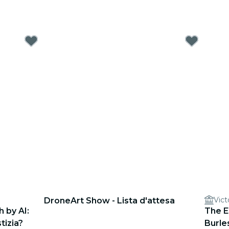
Vict
DroneArt Show - Lista d'attesa
 by AI:
The E
tizia?
Burle