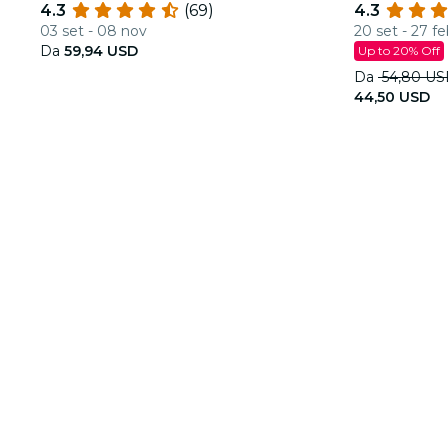
4.3
(69)
4.3
scintillante
03 set - 08 nov
20 set - 27 f
Da
59,94 USD
Up to 20% Off
Da
54,80 U
44,50 USD