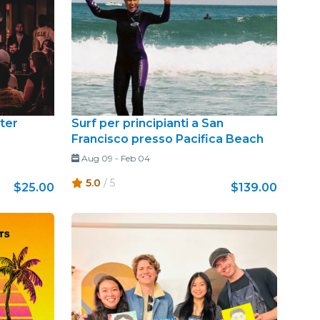
ter
Surf per principianti a San
Francisco presso Pacifica Beach
Aug 09
-
Feb 04
5.0
/ 5
$25.00
$139.00