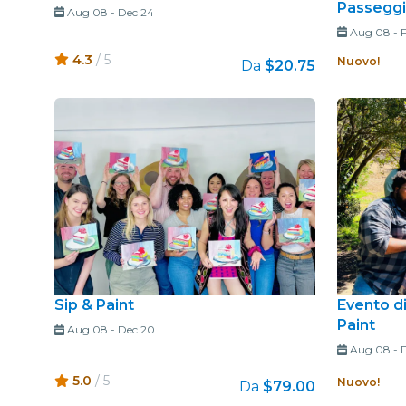
Passeggi
Aug 08
-
Dec 24
Aug 08
-
4.3
/ 5
Nuovo!
Da
$20.75
Sip & Paint
Evento di
Paint
Aug 08
-
Dec 20
Aug 08
-
D
5.0
/ 5
Nuovo!
Da
$79.00