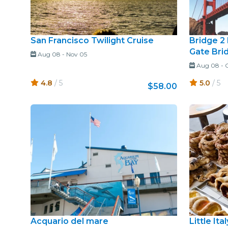
San Francisco Twilight Cruise
Bridge 2
Gate Bri
Aug 08
-
Nov 05
Aug 08
-
4.8
/ 5
5.0
/ 5
$58.00
Acquario del mare
Little It