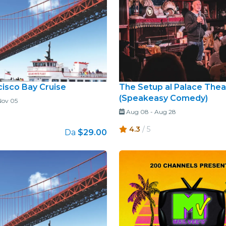
cisco Bay Cruise
The Setup al Palace Thea
(Speakeasy Comedy)
Nov 05
Aug 08
-
Aug 28
4.3
/ 5
Da
$29.00