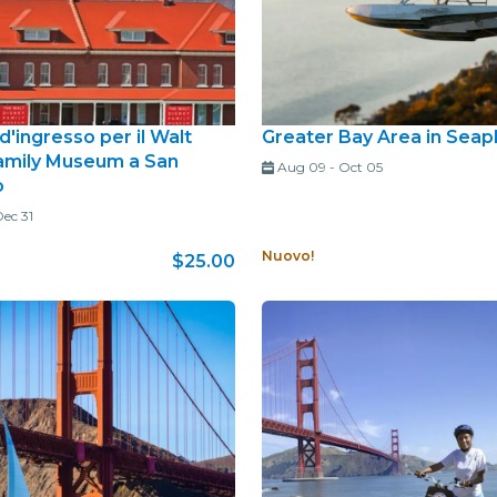
 d'ingresso per il Walt
Greater Bay Area in Seap
amily Museum a San
Aug 09
-
Oct 05
o
ec 31
Nuovo!
$25.00