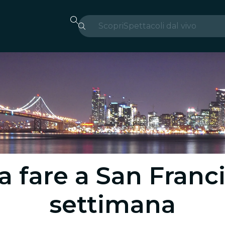
Scopri
Spettacoli dal vivo
Madrid
Candlelight
Londra
Esperienze e città
San Paolo
Mostre
a fare a San Franc
Seoul
settimana
Tour città
Concerti