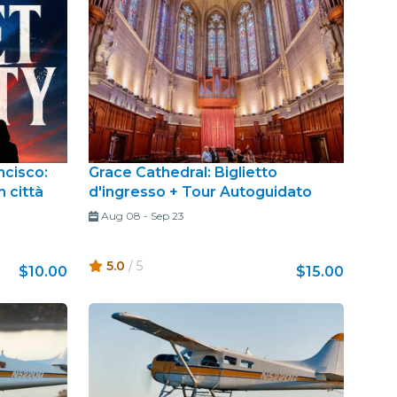
ncisco:
Grace Cathedral: Biglietto
n città
d'ingresso + Tour Autoguidato
Aug 08
-
Sep 23
5.0
/ 5
$10.00
$15.00