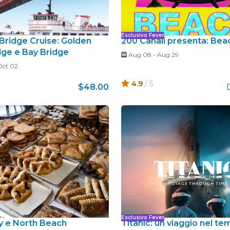
Esclusivo Fever
 Bridge Cruise: Golden
200 Canali presenta: Be
dge e Bay Bridge
Aug 08
-
Aug 29
Oct 02
4.9
/ 5
$48.00
Esclusivo Fever
aly e North Beach
Titanic: un viaggio nel t