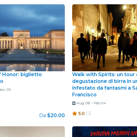
 Honor: biglietto
Walk with Spirits: un tour 
so
degustazione di birra in 
infestato da fantasmi a S
Nov 05
Francisco
Aug 08
-
Feb 04
5.0
/ 5
Da
$20.00