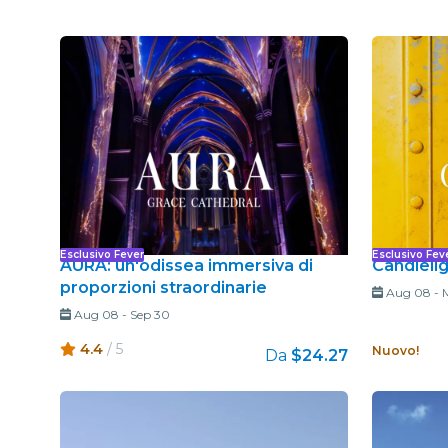
Esclusivo Fever
Esclusivo Fev
AURA: un'odissea immersiva di
Candlelig
proporzioni straordinarie
Aug 08
-
Aug 08
-
Sep 30
4.4
/ 5
Nuovo!
Da
$24.27