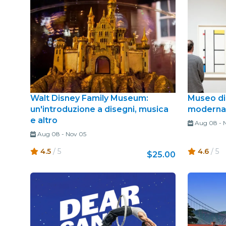
Walt Disney Family Museum:
Museo di 
un'introduzione a disegni, musica
moderna
e altro
Aug 08
-
Aug 08
-
Nov 05
4.5
/ 5
4.6
/ 5
$25.00