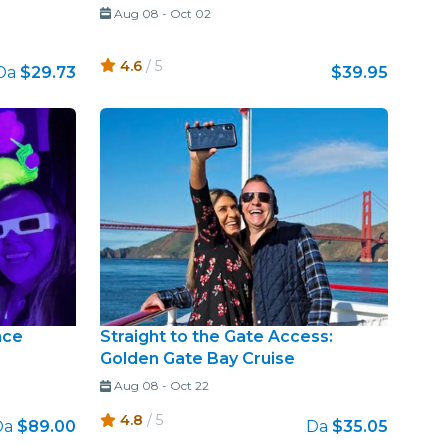
Aug 08
-
Oct 02
4.6
/ 5
Da
$29.73
$39.95
nce
Straight to the Gate Access:
Golden Gate Bay Cruise
Aug 08
-
Oct 22
4.8
/ 5
Da
$89.00
Da
$35.05