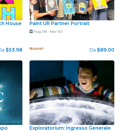
ach House
Paint UR Partner Portrait
Aug 08
-
Nov 30
Nuovo!
Da
$53.98
Da
$89.00
empo
Exploratorium: Ingresso Generale