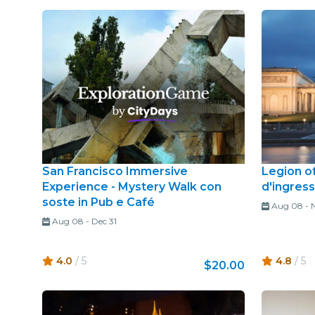
San Francisco Immersive
Legion of
Experience - Mystery Walk con
d'ingres
soste in Pub e Café
Aug 08
-
Aug 08
-
Dec 31
4.0
/ 5
4.8
/ 5
$20.00