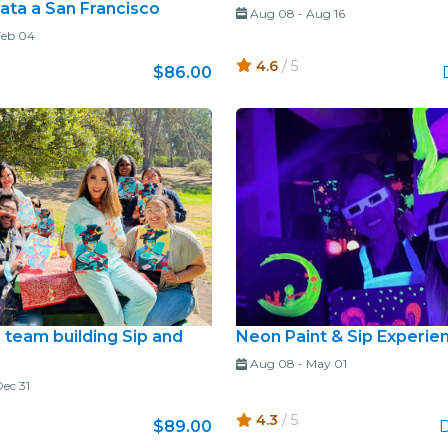
ata a San Francisco
Aug 08
-
Aug 16
Feb 04
4.6
/ 5
$86.00
 team building Sip and
Neon Paint & Sip Experie
Aug 08
-
May 01
ec 31
4.3
/ 5
$89.00