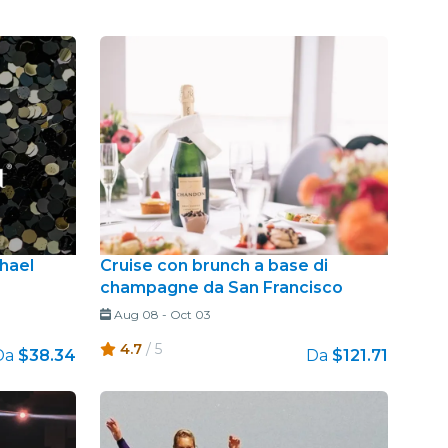
chael
Cruise con brunch a base di
champagne da San Francisco
Aug 08
-
Oct 03
4.7
/ 5
Da
$38.34
Da
$121.71