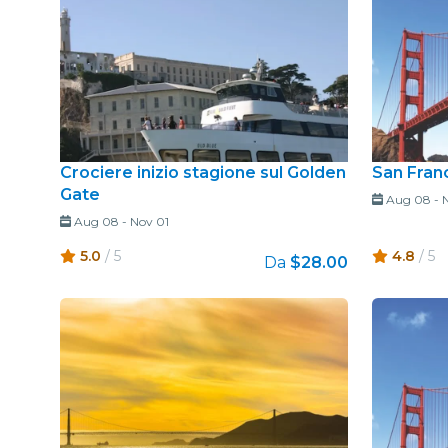
Crociere inizio stagione sul Golden
San Fran
Gate
Aug 08
-
Aug 08
-
Nov 01
5.0
/ 5
4.8
/ 5
Da
$28.00