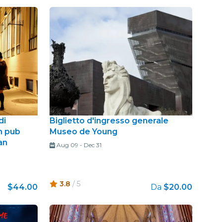
di
Biglietto d'ingresso generale
un pub
Museo de Young
an
Aug 09
-
Dec 31
3.8
/ 5
$44.00
Da
$20.00