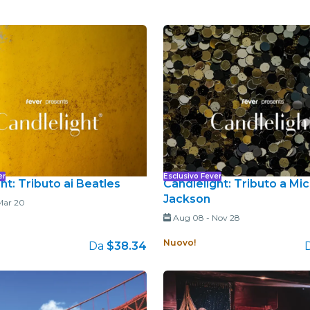
Ristoranti
Cinema
er
Esclusivo Fever
ht: Tributo ai Beatles
Candlelight: Tributo a Mi
Jackson
Mar 20
Aug 08
-
Nov 28
Nuovo!
Da
$38.34