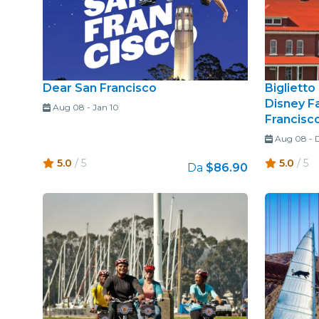
Dear San Francisco
Biglietto
Disney F
Aug 08
-
Jan 10
Francisc
Aug 08
-
D
5.0
/ 5
5.0
/ 5
Da
$86.90