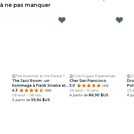
à ne pas manquer
The Illusionist at the Palace Theater
Club Fugazi Experiences
O
The Jazz Room : un
Cher San Francisco
Dro
hommage à Frank Sinatra et
5.0
(45)
Pot
Louis Armstrong
4.3
(66)
06 août - 10 janv.
05 s
06 août - 08 nov.
À partir de
86,90 $US
À pa
À partir de
59,94 $US