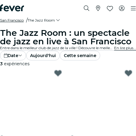
San Francisco
The Jazz Room
The Jazz Room : un spectacle
de jazz en live à San Francisco
Entre dans le meilleur club de jazz de la ville ! Découvre le meilleur du blues, de la soul et du jazz dans des lieux intimistes près de chez toi. Chaque note raconte une histoire, chaque solo te touche en plein cœur. Découvre les concerts de jazz en direct autour de toi !
En lire plus...
Date
Aujourd'hui
Cette semaine
3
expériences