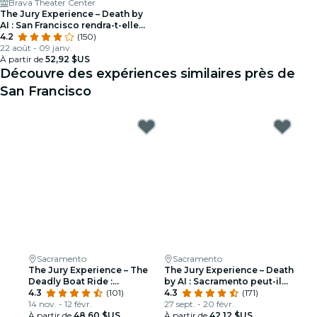
Brava Theater Center
The Jury Experience – Death by
AI : San Francisco rendra-t-elle
justice ?
4.2
(150)
22 août - 09 janv.
À partir de
52,92 $US
Découvre des expériences similaires près de
San Francisco
Sacramento
Sacramento
The Jury Experience – The
The Jury Experience – Death
Deadly Boat Ride :
by AI : Sacramento peut-il
Sacremento apporte-t-il
4.3
(101)
rendre justice?
4.3
(171)
justice?
14 nov. - 12 févr.
27 sept. - 20 févr.
À partir de
48,60 $US
À partir de
42,12 $US