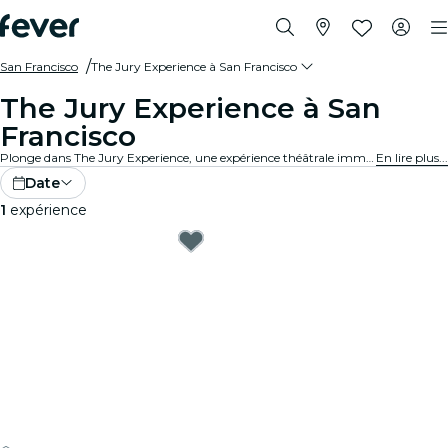
San Francisco
The Jury Experience à San Francisco
The Jury Experience à San
Francisco
Plonge dans The Jury Experience, une expérience théâtrale immersive où tu endosses le rôle de juré·e. Entre passions fatales et affaires médicales controversées, chaque procès révèle son lot de secrets et de drames. À toi d’examiner les preuves, d’écouter les arguments et de décider du sort de l’accusé·e.
En lire plus...
Date
1
expérience