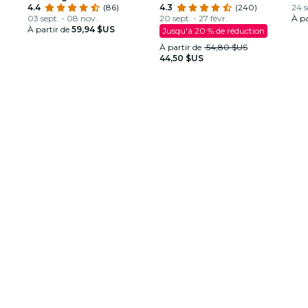
Louis Armstrong
4.4
(86)
spectacle étincelant
4.3
(240)
24 s
03 sept. - 08 nov.
20 sept. - 27 févr.
À pa
À partir de
59,94 $US
Jusqu'à 20 % de réduction
À partir de
54,80 $US
44,50 $US