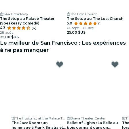
644 Broadway
The Lost Church
The Setup au Palace Theater
The Setup au The Lost Church
(Speakeasy Comedy)
5.0
(1)
4.3
(4)
05 sept. - 05 déc.
28 août
25,00 $US
25,00 $US
Le meilleur de San Francisco : Les expériences
à ne pas manquer
The Illusionist at the Palace Theater
Brava Theater Center
The Jazz Room : un
Ballet of Lights : La Belle au
The
hommage à Frank Sinatra et
bois dormant dans un
lor