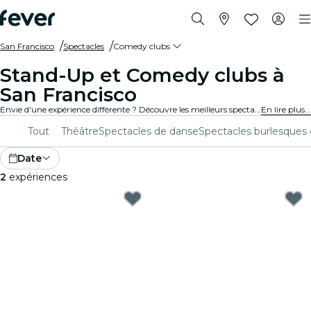
San Francisco
Spectacles
Comedy clubs
Stand-Up et Comedy clubs à
San Francisco
Envie d'une expérience différente ? Découvre les meilleurs spectacles comiques de stand-up et comedy clubs à San Francisco et choisis celui que tu préfères parmi tous ceux disponibles dans ta ville.
En lire plus...
Tout
Théâtre
Spectacles de danse
Spectacles burlesques 
Date
2
expériences