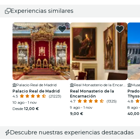
Experiencias similares
Palacio Real de Madrid
Real Monasterio de la Encarnación
Palacio Real de Madrid
Real Monasterio de la
Prado,
4.5
(21223)
Encarnación
Thyss
4.7
(1325)
Arte
4.8
10 ago - 1 nov
9 ago - 1 nov
8 ago 
Desde
12,00 €
9,00 €
40,00
Descubre nuestras experiencias destacadas