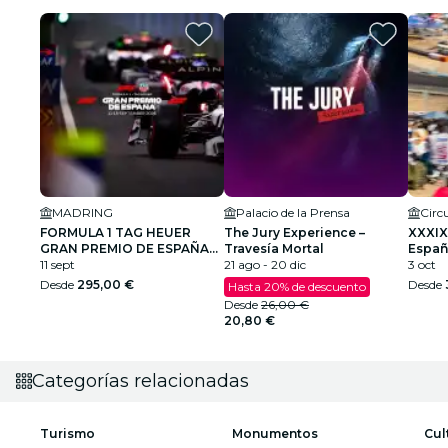
MADRING
Palacio de la Prensa
FORMULA 1 TAG HEUER
The Jury Experience –
XXXIX
GRAN PREMIO DE ESPAÑA
Travesía Mortal
Españ
2026
11 sept
21 ago - 20 dic
Cami
3 oct
Desde
295,00 €
Desde
Hasta 20% de descuento
Desde
26,00 €
20,80 €
Categorías relacionadas
Turismo
Monumentos
Cul