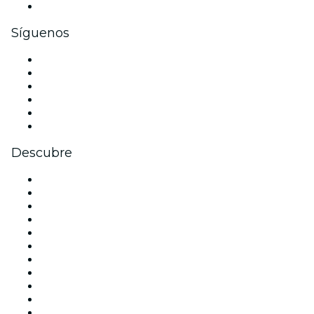
Tarjetas y cupones de regalo corporativos
Síguenos
Facebook
X (Twitter)
Instagram
TikTok
LinkedIn
Youtube
Descubre
Locales y espacios de eventos en Madrid
España
Hoy
Mañana
Esta semana
Este fin de semana
Halloween
San Valentín
Team Building Madrid
La La Love You
Viva Suecia