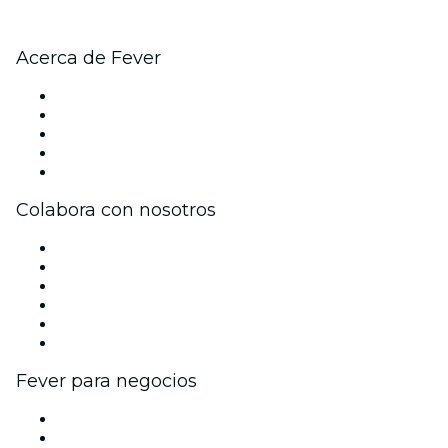
Acerca de Fever
Prensa
Únete al equipo
Becas de Excelencia
Tarjetas Regalo
Centro de asistencia
Colabora con nosotros
Gestiona tu evento
Publica tu evento
Eventos y beneficios para empresas
Programa de Afiliados
Programa de embajadores e influencers
Colaboraciones de marca
Fever para negocios
Eventos privados y entradas de grupo
Beneficios corporativos