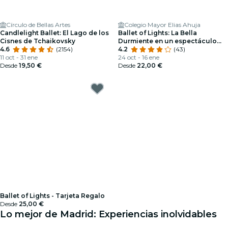
Círculo de Bellas Artes
Colegio Mayor Elias Ahuja
Candlelight Ballet: El Lago de los
Ballet of Lights: La Bella
Cisnes de Tchaikovsky
Durmiente en un espectáculo
4.6
(2154)
deslumbrante
4.2
(43)
11 oct - 31 ene
24 oct - 16 ene
Desde
19,50 €
Desde
22,00 €
Ballet of Lights - Tarjeta Regalo
Desde
25,00 €
Lo mejor de Madrid: Experiencias inolvidables