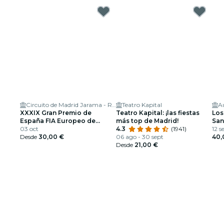
Circuito de Madrid Jarama - RACE
Teatro Kapital
A
XXXIX Gran Premio de
Teatro Kapital: ¡las fiestas
Los
España FIA Europeo de
más top de Madrid!
San
Camiones
03 oct
4.3
(1941)
CER
12 s
Desde
30,00 €
06 ago - 30 sept
20
40,
Desde
21,00 €