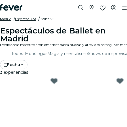
Madrid
Espectáculos
Ballet
Espectáculos de Ballet en
Madrid
Desde obras maestras emblemáticas hasta nuevas y atrevidas coreografías, Madrid ofrece una variada gama de espectáculos de ballet para cautivar a públicos de todas las edades. Piérdete en los impresionantes movimientos, el asombroso vestuario y la emotiva narrativa que definen esta exquisita forma de arte.
Ver más
Todos
Monólogos
Magia y mentalismo
Shows de improvisa
Fecha
3
experiencias