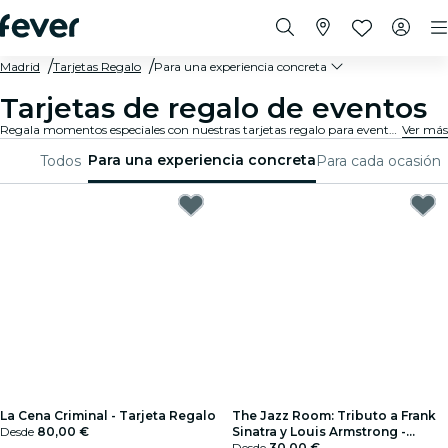
Madrid
Tarjetas Regalo
Para una experiencia concreta
Tarjetas de regalo de eventos
Regala momentos especiales con nuestras tarjetas regalo para eventos específicos. Elige el evento perfecto y deja que disfruten de una experiencia inolvidable
Ver más
Para una experiencia concreta
Todos
Para cada ocasión
La Cena Criminal - Tarjeta Regalo
The Jazz Room: Tributo a Frank
Desde
80,00 €
Sinatra y Louis Armstrong -
Tarjeta Regalo
Desde
30,00 €