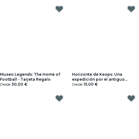
Museo Legends: The Home of
Horizonte de Keops: Una
Football - Tarjeta Regalo
expedición por el antiguo
Desde
30,00 €
Egipto - Tarjeta Regalo
Desde
15,00 €