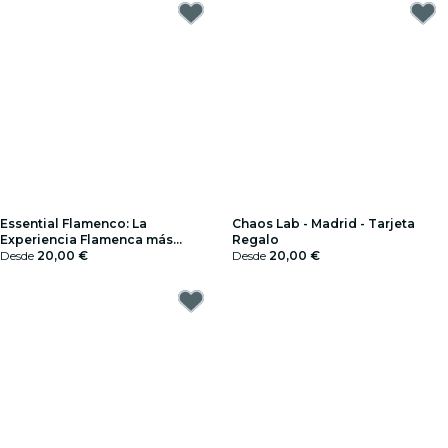
Essential Flamenco: La
Chaos Lab - Madrid - Tarjeta
Experiencia Flamenca más
Regalo
auténtica de Madrid - Tarjeta
Desde
20,00 €
Desde
20,00 €
Regalo