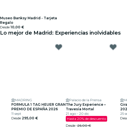
Museo Banksy Madrid - Tarjeta
Regalo
Desde
10,00 €
Lo mejor de Madrid: Experiencias inolvidables
MADRING
Palacio de la Prensa
M
FORMULA 1 TAG HEUER GRAN
The Jury Experience –
Gir
PREMIO DE ESPAÑA 2026
Travesía Mortal
202
11 sept
21 ago - 20 dic
25 s
Desde
295,00 €
Des
Hasta 20% de descuento
Desde
26,00 €