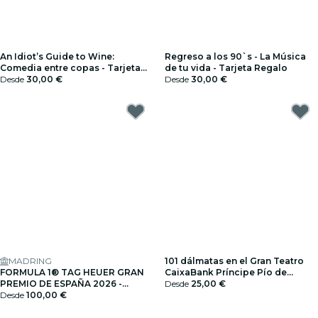
An Idiot’s Guide to Wine:
Regreso a los 90`s - La Música
Comedia entre copas - Tarjeta
de tu vida - Tarjeta Regalo
Regalo
Desde
30,00 €
Desde
30,00 €
MADRING
101 dálmatas en el Gran Teatro
FORMULA 1® TAG HEUER GRAN
CaixaBank Príncipe Pío de
PREMIO DE ESPAÑA 2026 -
Madrid - Tarjeta Regalo
Desde
25,00 €
Tarjeta Regalo
Desde
100,00 €