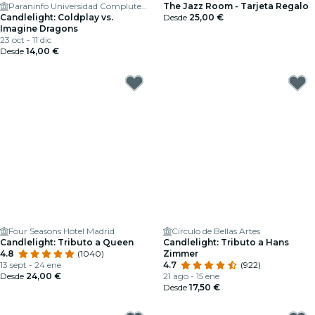
Paraninfo Universidad Complutense de Madrid
The Jazz Room - Tarjeta Regalo
Candlelight: Coldplay vs.
Desde
25,00 €
Imagine Dragons
23 oct - 11 dic
Desde
14,00 €
Four Seasons Hotel Madrid
Círculo de Bellas Artes
Candlelight: Tributo a Queen
Candlelight: Tributo a Hans
4.8
(1040)
Zimmer
13 sept - 24 ene
4.7
(922)
Desde
24,00 €
21 ago - 15 ene
Desde
17,50 €