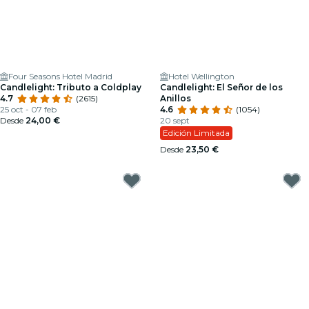
Four Seasons Hotel Madrid
Hotel Wellington
Candlelight: Tributo a Coldplay
Candlelight: El Señor de los
4.7
(2615)
Anillos
25 oct - 07 feb
4.6
(1054)
Desde
24,00 €
20 sept
Edición Limitada
Desde
23,50 €