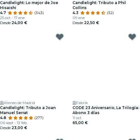
Candlelight: Lo mejor de Joe
Candlelight: Tributo a Phil
Hisaishi
Collins
4.7
(343)
4.3
(32)
25 oct - 17 ene
09 ene
Desde
24,00 €
Desde
22,50 €
Ateneo de Madrid
Fabrik
Candlelight: Tributo a Joan
CODE 23 Aniversario, La Trilogía:
Manuel Serrat
Abono 3 días
4.8
(277)
11 oct
06 sept - 13 feb
65,00 €
Desde
23,00 €