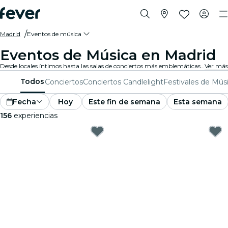
Madrid
Eventos de música
Eventos de Música en Madrid
Desde locales íntimos hasta las salas de conciertos más emblemáticas de la ciudad, Madrid vive al son de la música y ofrece una variada gama de eventos para todos los gustos y estilos.
Ver más
Todos
Conciertos
Conciertos Candlelight
Festivales de Mús
Fecha
Hoy
Este fin de semana
Esta semana
156
experiencias