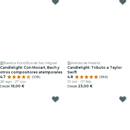
Basílica Pontificia de San Miguel
Ateneo de Madrid
Candlelight: Con Mozart, Bach y
Candlelight: Tributo a Taylor
otros compositores atemporales
Swift
4.7
(108)
4.8
(386)
28 ago - 27 nov
10 oct - 07 feb
Desde
16,00 €
Desde
23,00 €