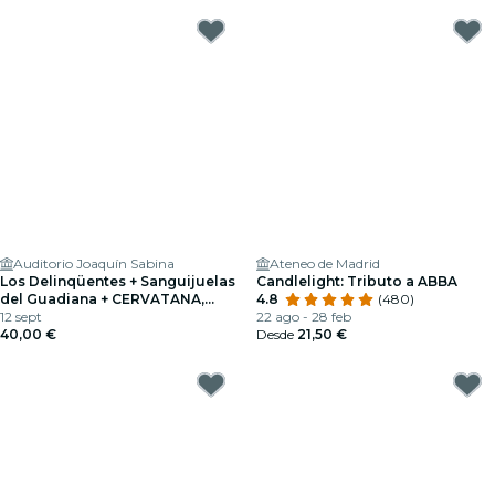
Auditorio Joaquín Sabina
Ateneo de Madrid
Los Delinqüentes + Sanguijuelas
Candlelight: Tributo a ABBA
del Guadiana + CERVATANA,
4.8
(480)
Fuenlabrada 2026
12 sept
22 ago - 28 feb
40,00 €
Desde
21,50 €