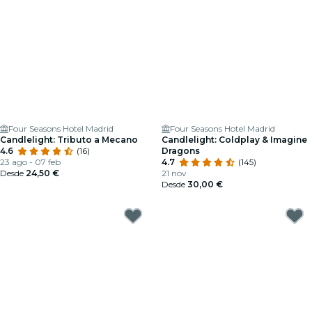
Four Seasons Hotel Madrid
Four Seasons Hotel Madrid
Candlelight: Tributo a Mecano
Candlelight: Coldplay & Imagine
4.6
(16)
Dragons
23 ago - 07 feb
4.7
(145)
Desde
24,50 €
21 nov
Desde
30,00 €