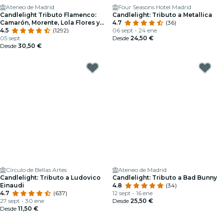
Ateneo de Madrid
Four Seasons Hotel Madrid
Candlelight Tributo Flamenco:
Candlelight: Tributo a Metallica
Camarón, Morente, Lola Flores y
4.7
(36)
muchos más
4.5
(1292)
06 sept - 24 ene
05 sept
Desde
24,50 €
Desde
30,50 €
Círculo de Bellas Artes
Ateneo de Madrid
Candlelight: Tributo a Ludovico
Candlelight: Tributo a Bad Bunny
Einaudi
4.8
(34)
4.7
(637)
12 sept - 16 ene
27 sept - 30 ene
Desde
25,50 €
Desde
11,50 €