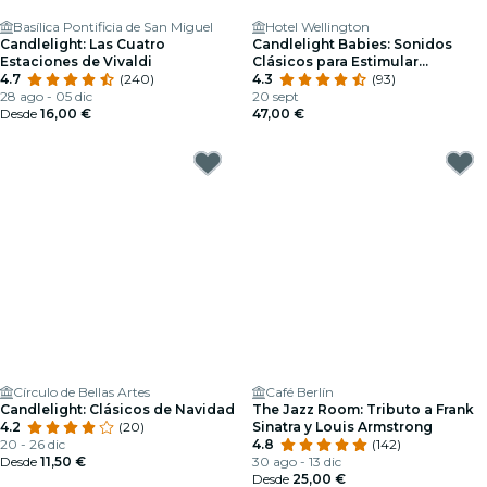
Basílica Pontificia de San Miguel
Hotel Wellington
Candlelight: Las Cuatro
Candlelight Babies: Sonidos
Estaciones de Vivaldi
Clásicos para Estimular
4.7
(240)
Pequeñas Mentes
4.3
(93)
28 ago - 05 dic
20 sept
Desde
16,00 €
47,00 €
Círculo de Bellas Artes
Café Berlín
Candlelight: Clásicos de Navidad
The Jazz Room: Tributo a Frank
4.2
(20)
Sinatra y Louis Armstrong
20 - 26 dic
4.8
(142)
Desde
11,50 €
30 ago - 13 dic
Desde
25,00 €