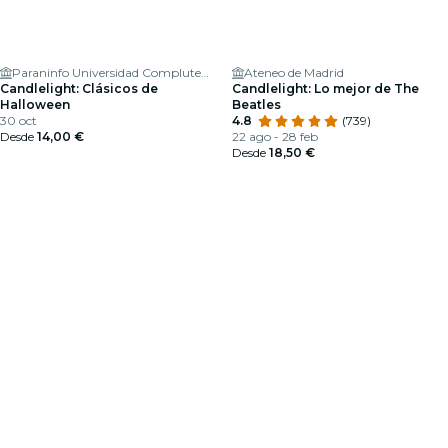
Paraninfo Universidad Complutense de Madrid
Ateneo de Madrid
Candlelight: Clásicos de
Candlelight: Lo mejor de The
Halloween
Beatles
30 oct
4.8
(739)
Desde
14,00 €
22 ago - 28 feb
Desde
18,50 €