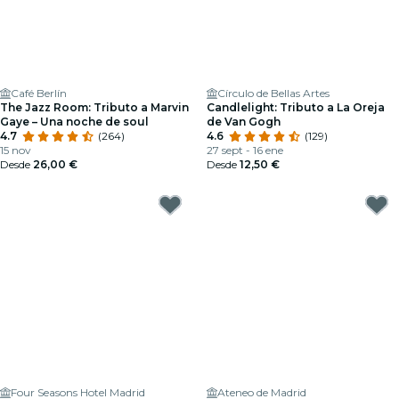
Café Berlín
Círculo de Bellas Artes
The Jazz Room: Tributo a Marvin
Candlelight: Tributo a La Oreja
Gaye – Una noche de soul
de Van Gogh
4.7
(264)
4.6
(129)
15 nov
27 sept - 16 ene
Desde
26,00 €
Desde
12,50 €
Four Seasons Hotel Madrid
Ateneo de Madrid