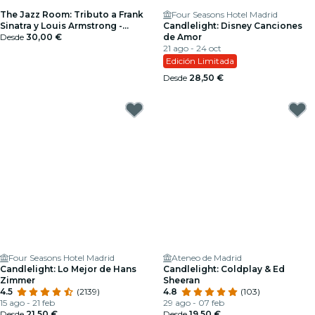
The Jazz Room: Tributo a Frank
Four Seasons Hotel Madrid
Sinatra y Louis Armstrong -
Candlelight: Disney Canciones
Tarjeta Regalo
Desde
30,00 €
de Amor
21 ago - 24 oct
Edición Limitada
Desde
28,50 €
Four Seasons Hotel Madrid
Ateneo de Madrid
Candlelight: Lo Mejor de Hans
Candlelight: Coldplay & Ed
Zimmer
Sheeran
4.5
(2139)
4.8
(103)
15 ago - 21 feb
29 ago - 07 feb
Desde
21,50 €
Desde
19,50 €