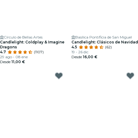
Círculo de Bellas Artes
Basílica Pontificia de San Miguel
Candlelight: Coldplay & Imagine
Candlelight: Clásicos de Navidad
Dragons
4.5
(62)
4.7
(1107)
19 - 26 dic
29 ago - 08 ene
Desde
16,00 €
Desde
11,00 €