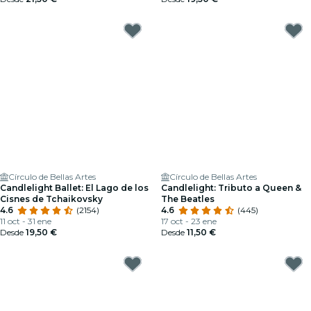
Círculo de Bellas Artes
Círculo de Bellas Artes
Candlelight Ballet: El Lago de los
Candlelight: Tributo a Queen &
Cisnes de Tchaikovsky
The Beatles
4.6
(2154)
4.6
(445)
11 oct - 31 ene
17 oct - 23 ene
Desde
19,50 €
Desde
11,50 €