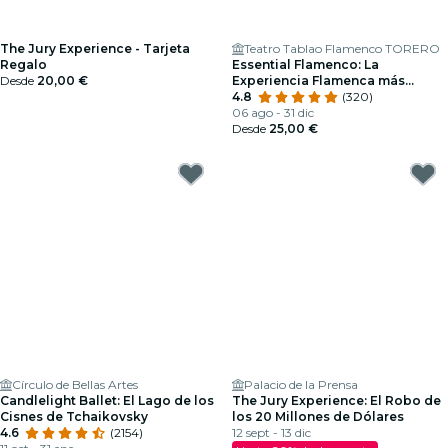
The Jury Experience - Tarjeta
Teatro Tablao Flamenco TORERO
Regalo
Essential Flamenco: La
Desde
20,00 €
Experiencia Flamenca más
auténtica de Madrid
4.8
(320)
06 ago - 31 dic
Desde
25,00 €
Círculo de Bellas Artes
Palacio de la Prensa
Candlelight Ballet: El Lago de los
The Jury Experience: El Robo de
Cisnes de Tchaikovsky
los 20 Millones de Dólares
4.6
(2154)
12 sept - 13 dic