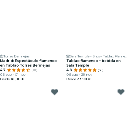
Torres Bermejas
Sala Temple - Show Tablao Flamenco Madrid
Madrid: Espectáculo flamenco
Tablao flamenco + bebida en
en Tablao Torres Bermejas
Sala Temple
4.7
(10)
4.8
(55)
06 ago - 01 nov
06 ago - 29 nov
Desde
18,00 €
Desde
23,90 €