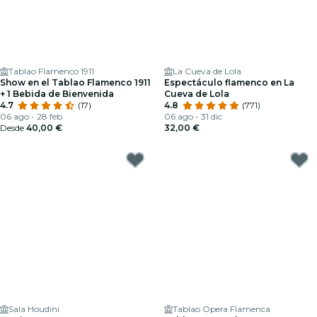
Tablao Flamenco 1911
La Cueva de Lola
Show en el Tablao Flamenco 1911
Espectáculo flamenco en La
+ 1 Bebida de Bienvenida
Cueva de Lola
4.7
(17)
4.8
(771)
06 ago - 28 feb
06 ago - 31 dic
Desde
40,00 €
32,00 €
Sala Houdini
Tablao Opera Flamenca