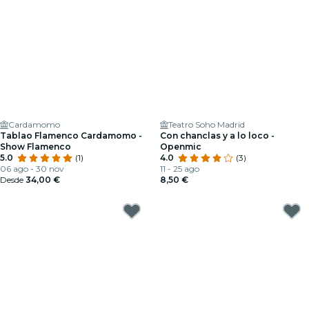
Cardamomo
Teatro Soho Madrid
Tablao Flamenco Cardamomo -
Con chanclas y a lo loco -
Show Flamenco
Openmic
5.0
(1)
4.0
(3)
06 ago - 30 nov
11 - 25 ago
Desde
34,00 €
8,50 €