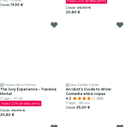
11 oct - 31 ene
Hasta 20% de descuento
Desde
19,50 €
Desde
26,00 €
20,80 €
Palacio de la Prensa
Sala Galileo Galilei
The Jury Experience – Travesía
An Idiot’s Guide to Wine:
Mortal
Comedia entre copas
21 ago - 20 dic
4.2
(121)
11 sept - 28 nov
Hasta 20% de descuento
Desde
35,00 €
Desde
26,00 €
20,80 €