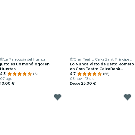
La Parroquia del Humor
Gran Teatro CaixaBank Príncipe Pío
¡Esto es un monólogo! en
Lo Nunca Visto de Berto Romero
Huertas
en Gran Teatro CaixaBank
4.3
(6)
Príncipe Pío
4.7
(65)
07 ago
05 nov - 13 dic
10,00 €
Desde
25,00 €