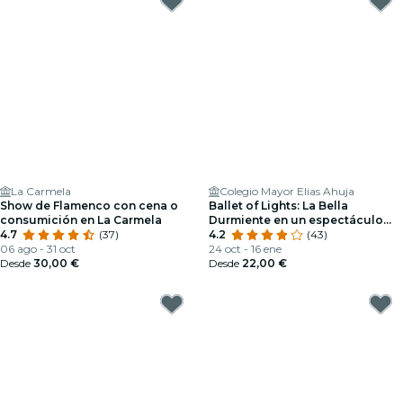
La Carmela
Colegio Mayor Elias Ahuja
Show de Flamenco con cena o
Ballet of Lights: La Bella
consumición en La Carmela
Durmiente en un espectáculo
4.7
(37)
deslumbrante
4.2
(43)
06 ago - 31 oct
24 oct - 16 ene
Desde
30,00 €
Desde
22,00 €