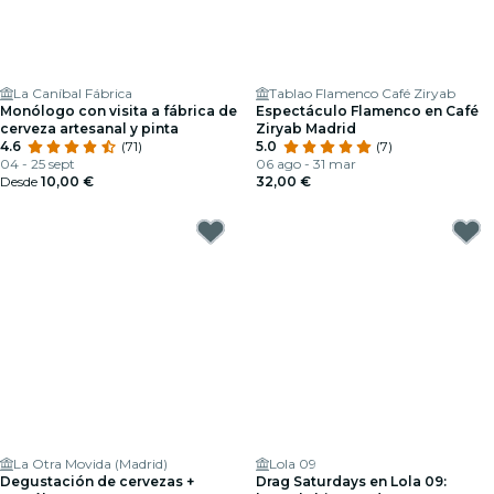
La Caníbal Fábrica
Tablao Flamenco Café Ziryab
Monólogo con visita a fábrica de
Espectáculo Flamenco en Café
cerveza artesanal y pinta
Ziryab Madrid
4.6
(71)
5.0
(7)
04 - 25 sept
06 ago - 31 mar
Desde
10,00 €
32,00 €
La Otra Movida (Madrid)
Lola 09
Degustación de cervezas +
Drag Saturdays en Lola 09: