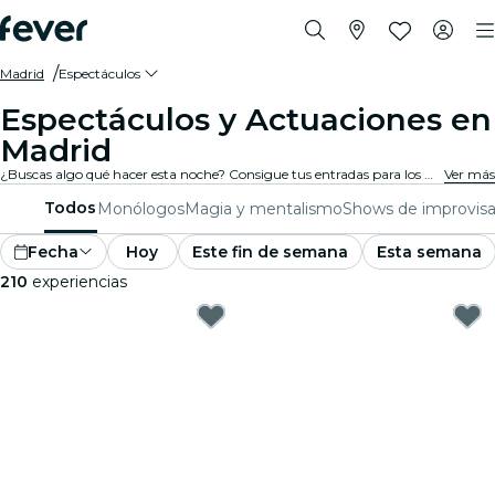
Madrid
Espectáculos
Espectáculos y Actuaciones en
Madrid
¿Buscas algo qué hacer esta noche? Consigue tus entradas para los mejores espectáculos en directo en Madrid: teatro, shows de comedia, monólogos, magia, y mucho más.
Ver más
Todos
Monólogos
Magia y mentalismo
Shows de improvisa
Fecha
Hoy
Este fin de semana
Esta semana
210
experiencias