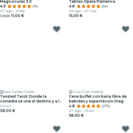
MagiLocuras 3.0
Tablao Opera Flamenca
4.9
(19)
4.8
(54)
07 ago - 21 feb
06 ago - 27 mar
Desde
11,00 €
15,00 €
Sala Galileo Galilei
Gula Gula Madrid
Twisted Tarot: Donde la
Cena buffet con barra libre de
comedia se une al destino y a los
bebidas y espectáculo Drag
secretos del tarot
03 oct
4.8
(275)
38,00 €
07 ago - 26 dic
58,00 €