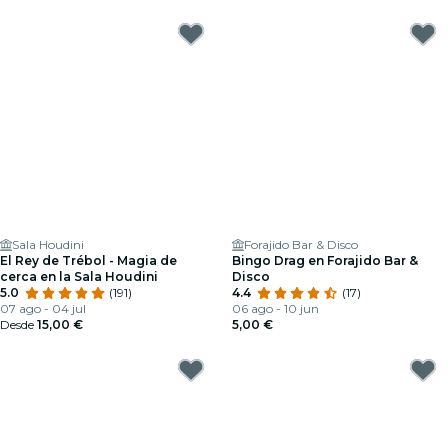
Sala Houdini
Forajido Bar & Disco
El Rey de Trébol - Magia de
Bingo Drag en Forajido Bar &
cerca en la Sala Houdini
Disco
5.0
(191)
4.4
(17)
07 ago - 04 jul
06 ago - 10 jun
Desde
15,00 €
5,00 €