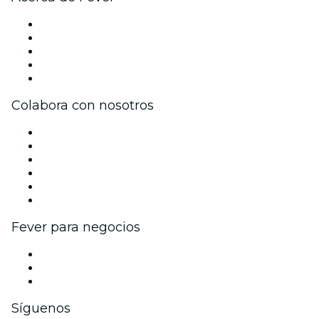
Prensa
Únete al equipo
Becas de Excelencia
Tarjetas Regalo
Centro de asistencia
Colabora con nosotros
Gestiona tu evento
Publica tu evento
Eventos y beneficios para empresas
Programa de Afiliados
Programa de embajadores e influencers
Colaboraciones de marca
Fever para negocios
Eventos privados y entradas de grupo
Beneficios corporativos
Tarjetas y cupones de regalo corporativos
Síguenos