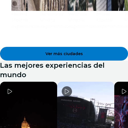
Madrid
Barcelona
Valencia
Bilbao
M
Mostrar
Mostrar
Mostrar
Mostrar
M
experiencias
experiencias
experiencias
experiencias
e
Ver más ciudades
Las mejores experiencias del
mundo