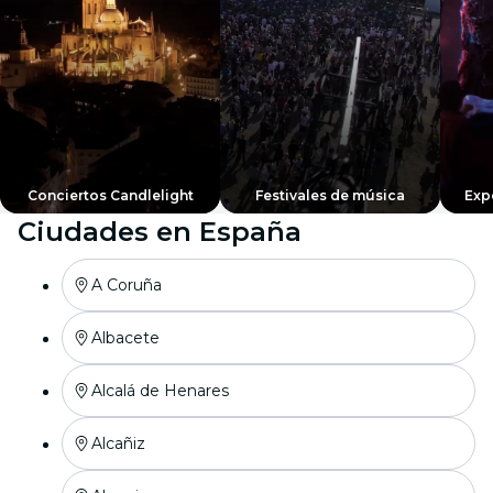
Conciertos Candlelight
Festivales de música
Exp
Ciudades en España
A Coruña
Albacete
Alcalá de Henares
Alcañiz