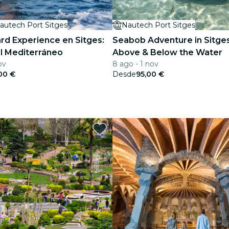
autech Port Sitges
Nautech Port Sitges
d Experience en Sitges:
Seabob Adventure in Sitge
l Mediterráneo
Above & Below the Water
ov
8 ago - 1 nov
00 €
Desde
95,00 €