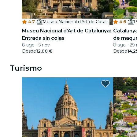
4.7
·
Museu Nacional d'Art de Catalunya
4.6
·
P
Museu Nacional d’Art de Catalunya:
Catalunya
Entrada sin colas
de maqu
8 ago - 5 nov
8 ago - 29
Desde
12,00 €
Desde
14,2
Turismo