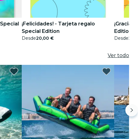
 Special
¡Felicidades! - Tarjeta regalo
¡Gracias! 
Special Edition
Edition
Desde
20,00 €
Desde
20,0
Ver todo