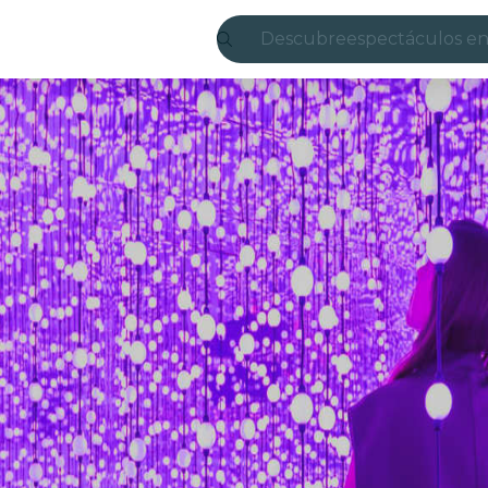
Descubre
espectáculos en
Madrid
candlelight
Londres
experiencias y 
São Paulo
exposiciones
Seúl
recorridos por l
conciertos