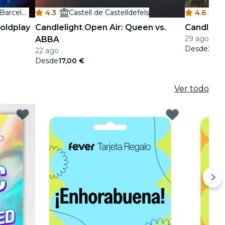
Reial Cercle Artístic de Barcelona
4.3
·
Castell de Castelldefels
4.6
·
Coldplay
Candlelight Open Air: Queen vs.
Candlelig
29 ago - 2
ABBA
Desde
28,0
22 ago
Desde
17,00 €
Ver todo