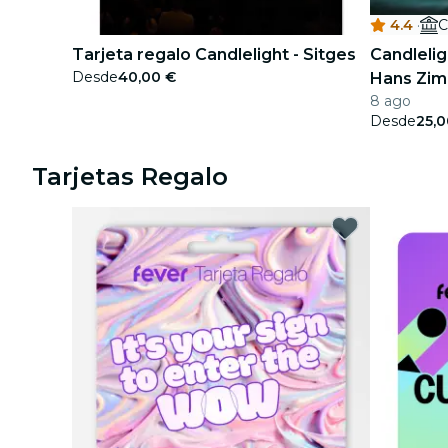
4.4
·
C
conciertos
Tarjeta regalo Candlelight - Sitges
Candlelig
restaurantes
Desde
40,00 €
Hans Zi
8 ago
cine
Desde
25,0
Tarjetas Regalo