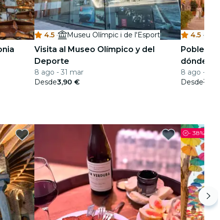
4.5
·
Museu Olímpic i de l'Esport
4.5
·
P
onia
Visita al Museo Olímpico y del
Poble Esp
Deporte
dónde la 
8 ago - 31 mar
8 ago - 31 d
el ocio y 
Desde
3,90 €
Desde
14,4
-
38%