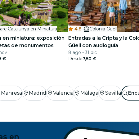
arc Catalunya en Miniatura
4.8
·
Colonia Güell
 en miniatura: exposición
Entradas a la Cripta y la Col
etas de monumentos
Güell con audioguía
 nov
8 ago - 31 dic
5 €
Desde
7,50 €
Manresa
Madrid
Valencia
Málaga
Sevilla
Encu
as en