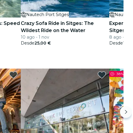
Nautech Port Sitges
Nautech 
s: Speed
Crazy Sofa Ride in Sitges: The
Experienc
Wildest Ride on the Water
Sitges: De
10 ago - 1 nov
8 ago - 1 n
agua
Desde
25,00 €
Desde
125,
-
38%