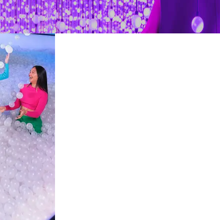
restaurantes
cine