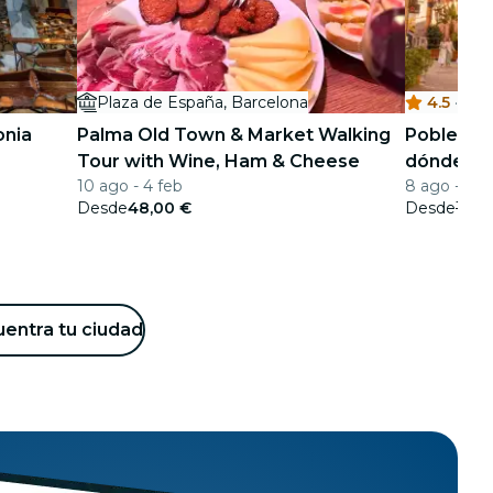
Plaza de España, Barcelona
4.5
·
P
onia
Palma Old Town & Market Walking
Poble Esp
Tour with Wine, Ham & Cheese
dónde la 
10 ago - 4 feb
8 ago - 31 d
el ocio y 
Desde
48,00 €
Desde
14,4
entra tu ciudad