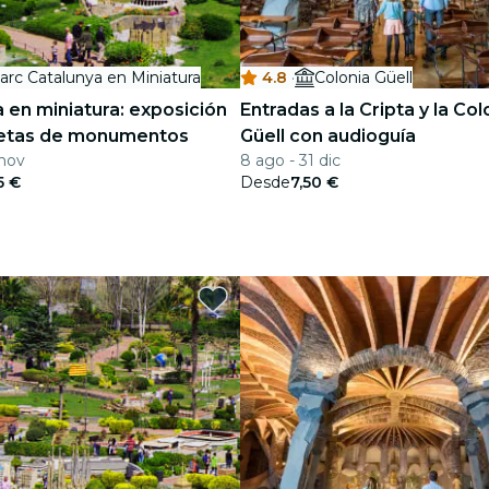
arc Catalunya en Miniatura
4.8
·
Colonia Güell
 en miniatura: exposición
Entradas a la Cripta y la Col
etas de monumentos
Güell con audioguía
 nov
8 ago - 31 dic
5 €
Desde
7,50 €