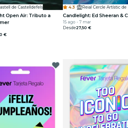
astell de Castelldefels
4.3
·
ht Open Air: Tributo a
Candlelight: Ed Sheeran & 
15 ago - 7 mar
mmer
Desde
27,50 €
0 €