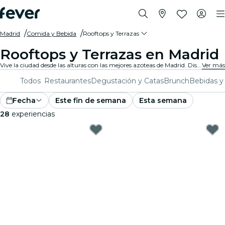
Madrid
Comida y Bebida
Rooftops y Terrazas
Rooftops y Terrazas en Madrid
Vive la ciudad desde las alturas con las mejores azoteas de Madrid. Disfruta de vistas impresionantes, buena compañía y fiestas exclusivas en azoteas.
Ver más
Todos
Restaurantes
Degustación y Catas
Brunch
Bebidas y
Fecha
Este fin de semana
Esta semana
28
experiencias