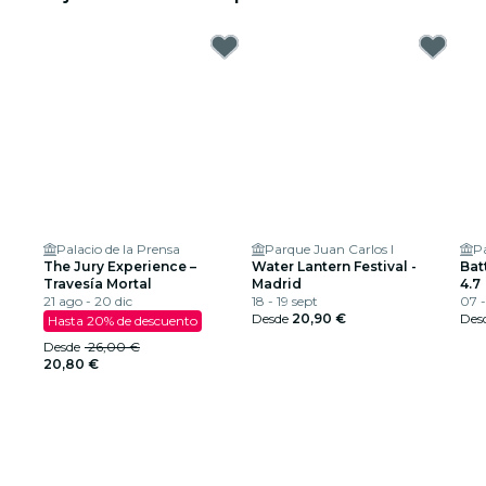
Palacio de la Prensa
Parque Juan Carlos I
Pa
The Jury Experience –
Water Lantern Festival -
Bat
Travesía Mortal
Madrid
4.7
21 ago - 20 dic
18 - 19 sept
07 
Desde
20,90 €
Des
Hasta 20% de descuento
Desde
26,00 €
20,80 €