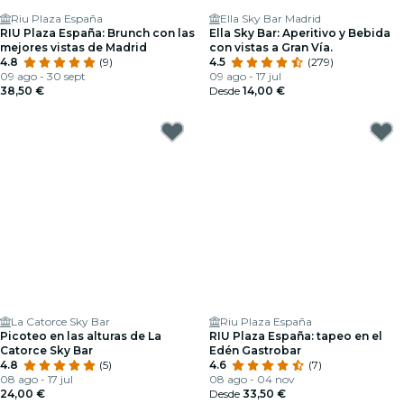
Riu Plaza España
Ella Sky Bar Madrid
RIU Plaza España: Brunch con las
Ella Sky Bar: Aperitivo y Bebida
mejores vistas de Madrid
con vistas a Gran Vía.
4.8
(9)
4.5
(279)
09 ago - 30 sept
09 ago - 17 jul
38,50 €
Desde
14,00 €
La Catorce Sky Bar
Riu Plaza España
Picoteo en las alturas de La
RIU Plaza España: tapeo en el
Catorce Sky Bar
Edén Gastrobar
4.8
(5)
4.6
(7)
08 ago - 17 jul
08 ago - 04 nov
24,00 €
Desde
33,50 €