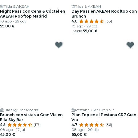
Tilda & AKEAH
Tilda & AKEAH
Night Pass con Cena & Cóctel en
Day Pass en AKEAH Rooftop con
AKEAH Rooftop Madrid
Brunch
10 ago - 29 oct
4.6
(33)
55,00 €
10 ago - 29 oct
Desde
55,00 €
Ella Sky Bar Madrid
Pestana CR7 Gran Vía
Brunch con vistas a Gran Vía en
Plan Top en el Pestana CR7 Gran
Ella Sky Bar
Via
4.5
(117)
4.7
(36)
08 ago - 17 jul
08 ago - 20 dic
45,00 €
65,00 €