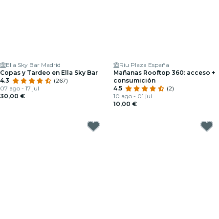
Ella Sky Bar Madrid
Riu Plaza España
Copas y Tardeo en Ella Sky Bar
Mañanas Rooftop 360: acceso +
4.3
(267)
consumición
07 ago - 17 jul
4.5
(2)
30,00 €
10 ago - 01 jul
10,00 €