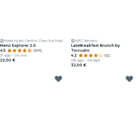
Hotel Hyatt Centric Gran Via Madrid
ABC Serrano
Menú Explorer 2.0
LateBreakfast Brunch by
4.5
(395)
Torcuato
31 ago - 04 nov
4.2
(12)
22,00 €
08 ago - 06 sept
32,00 €