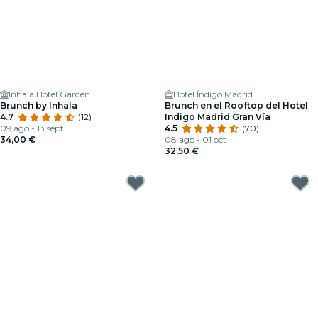
Inhala Hotel Garden
Hotel Índigo Madrid
Brunch by Inhala
Brunch en el Rooftop del Hotel
4.7
(12)
Indigo Madrid Gran Vía
09 ago - 13 sept
4.5
(70)
34,00 €
08 ago - 01 oct
32,50 €