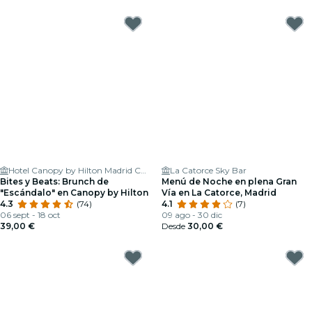
Hotel Canopy by Hilton Madrid Castellana
La Catorce Sky Bar
Bites y Beats: Brunch de
Menú de Noche en plena Gran
"Escándalo" en Canopy by Hilton
Vía en La Catorce, Madrid
4.3
(74)
4.1
(7)
06 sept - 18 oct
09 ago - 30 dic
39,00 €
Desde
30,00 €