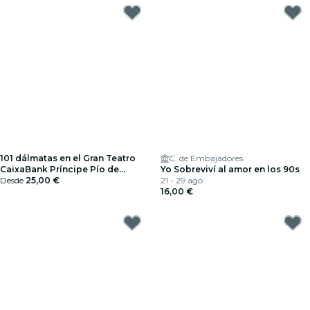
101 dálmatas en el Gran Teatro
C. de Embajadores
CaixaBank Príncipe Pío de
Yo Sobreviví al amor en los 90s
Madrid - Tarjeta Regalo
Desde
25,00 €
21 - 29 ago
16,00 €