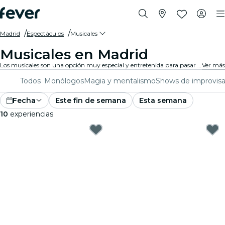
Madrid
Espectáculos
Musicales
Musicales en Madrid
Los musicales son una opción muy especial y entretenida para pasar una noche inolvidable en Madrid. Si te gusta la música y el teatro, no puedes dejar de visitar alguno de estos espectáculos.
Ver más
Todos
Monólogos
Magia y mentalismo
Shows de improvisa
Fecha
Este fin de semana
Esta semana
10
experiencias