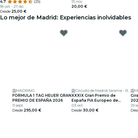
Madrid
4.7
(25)
13 nov
18 oct - 27 dic
20,00 €
Desde
25,00 €
Lo mejor de Madrid: Experiencias inolvidables
MADRING
Circuito de Madrid Jarama - RACE
M
FORMULA 1 TAG HEUER GRAN
XXXIX Gran Premio de
Gir
PREMIO DE ESPAÑA 2026
España FIA Europeo de
202
11 sept
Camiones
03 oct
25 s
Desde
295,00 €
Desde
30,00 €
Des