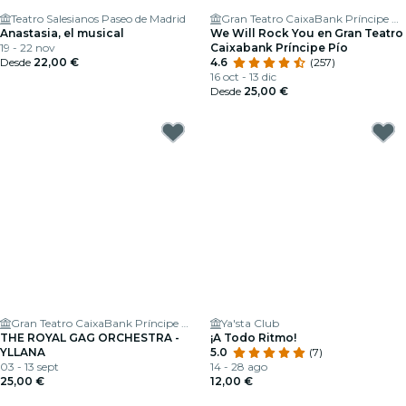
Teatro Salesianos Paseo de Madrid
Gran Teatro CaixaBank Príncipe Pío
Anastasia, el musical
We Will Rock You en Gran Teatro
19 - 22 nov
Caixabank Príncipe Pío
Desde
22,00 €
4.6
(257)
16 oct - 13 dic
Desde
25,00 €
Gran Teatro CaixaBank Príncipe Pío
Ya'sta Club
THE ROYAL GAG ORCHESTRA -
¡A Todo Ritmo!
YLLANA
5.0
(7)
03 - 13 sept
14 - 28 ago
25,00 €
12,00 €