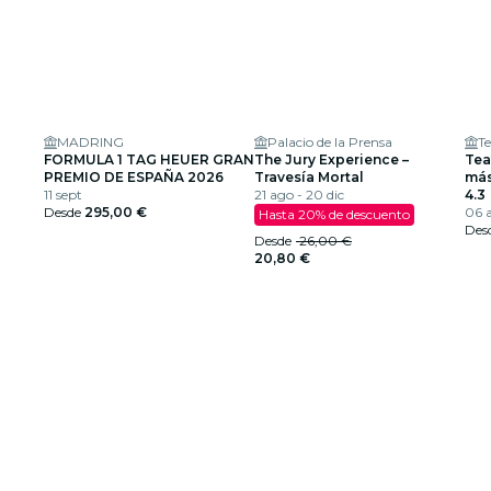
MADRING
Palacio de la Prensa
Te
FORMULA 1 TAG HEUER GRAN
The Jury Experience –
Teat
PREMIO DE ESPAÑA 2026
Travesía Mortal
más
11 sept
21 ago - 20 dic
4.3
Desde
295,00 €
06 a
Hasta 20% de descuento
Des
Desde
26,00 €
20,80 €