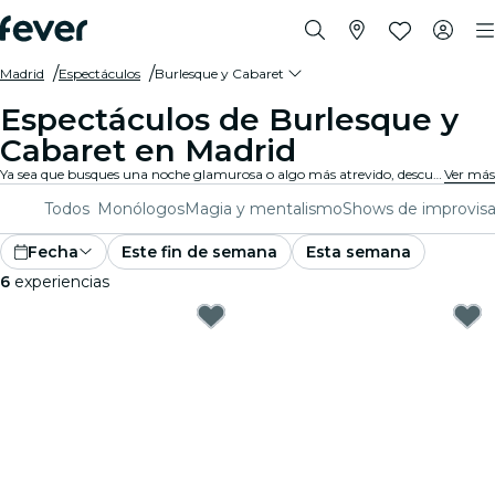
Madrid
Espectáculos
Burlesque y Cabaret
Espectáculos de Burlesque y
Cabaret en Madrid
Ya sea que busques una noche glamurosa o algo más atrevido, descubre desde el burlesque tradicional hasta los espectáculos de cabaret contemporáneo en Madrid, y disfruta de una experiencia única y divertida.
Ver más
Todos
Monólogos
Magia y mentalismo
Shows de improvisa
Fecha
Este fin de semana
Esta semana
6
experiencias