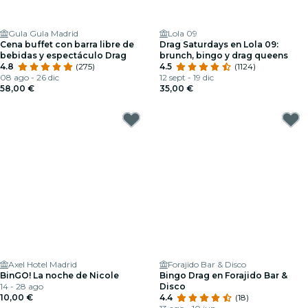
Gula Gula Madrid
Lola 09
Cena buffet con barra libre de
Drag Saturdays en Lola 09:
bebidas y espectáculo Drag
brunch, bingo y drag queens
4.8
(275)
4.5
(1124)
08 ago - 26 dic
12 sept - 19 dic
58,00 €
35,00 €
Axel Hotel Madrid
Forajido Bar & Disco
BinGO! La noche de Nicole
Bingo Drag en Forajido Bar &
14 - 28 ago
Disco
10,00 €
4.4
(18)