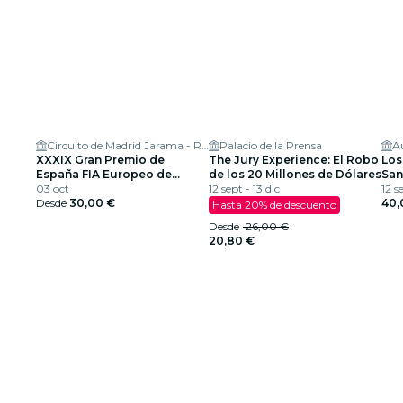
Circuito de Madrid Jarama - RACE
Palacio de la Prensa
A
XXXIX Gran Premio de
The Jury Experience: El Robo
Los
España FIA Europeo de
de los 20 Millones de Dólares
San
Camiones
03 oct
12 sept - 13 dic
CER
12 s
Desde
30,00 €
20
40,
Hasta 20% de descuento
Desde
26,00 €
20,80 €