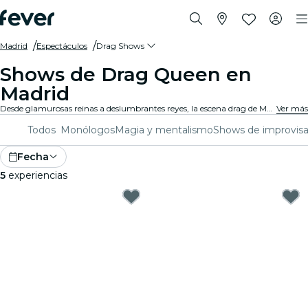
Madrid
Espectáculos
Drag Shows
Shows de Drag Queen en
Madrid
Desde glamurosas reinas a deslumbrantes reyes, la escena drag de Madrid ofrece una vibrante celebración de la diversidad, la creatividad y la autoexpresión. Tanto si eres un aficionado experimentado como si eres nuevo en la escena, te espera una noche de entretenimiento lleno de energía y momentos inolvidables.
Ver más
Todos
Monólogos
Magia y mentalismo
Shows de improvisa
Fecha
5
experiencias