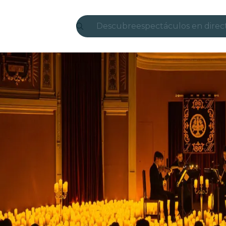
Descubre
espectáculos en direc
Madrid
candlelight
Londres
experiencias y ciudad
São Paulo
exposiciones
Seúl
recorridos por la ciud
conciertos