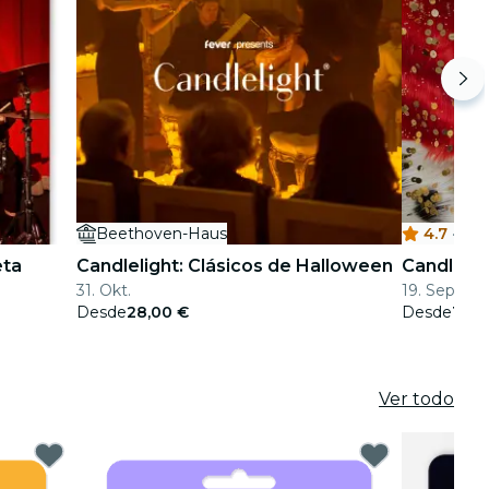
Beethoven-Haus
4.7
·
K
eta
Candlelight: Clásicos de Halloween
Candlelig
31. Okt.
19. Sept.
Desde
28,00 €
Desde
19,5
Ver todo