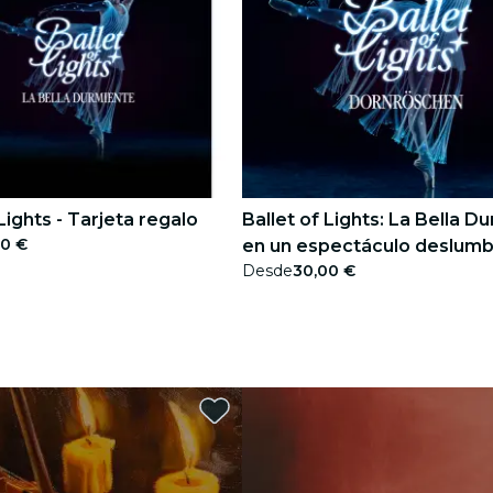
 Lights - Tarjeta regalo
Ballet of Lights: La Bella D
00 €
en un espectáculo deslumb
Desde
30,00 €
Tarjetas regalo