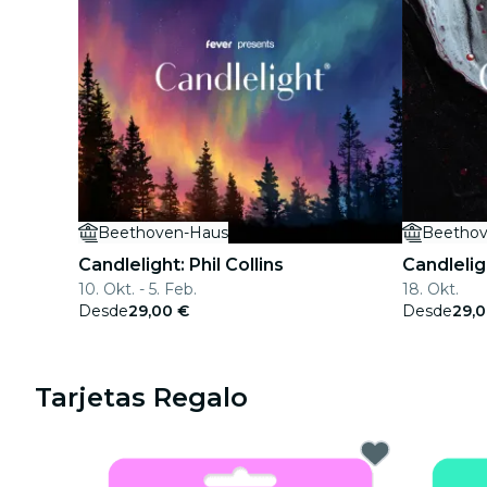
Beethoven-Haus
Beethov
Candlelight: Phil Collins
Candlelig
10. Okt. - 5. Feb.
18. Okt.
Desde
29,00 €
Desde
29,
Tarjetas Regalo