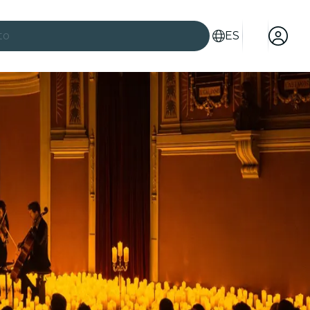
to
ES
es
ad