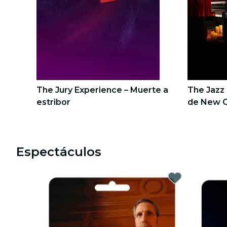
recorridos por la ciudad
conciertos
restaurantes
cine
The Jury Experience – Muerte a
The Jazz 
estribor
de New O
1
1
2
2
Espectáculos