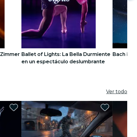
s Zimmer
Ballet of Lights: La Bella Durmiente
Bach in S
en un espectáculo deslumbrante
4
4
5
5
Ver todo