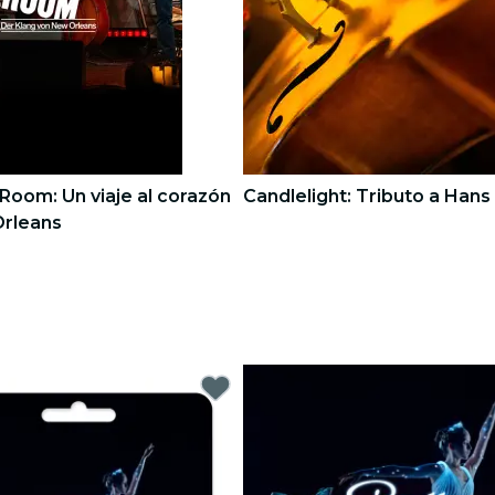
Room: Un viaje al corazón
Candlelight: Tributo a Han
rleans
3
3