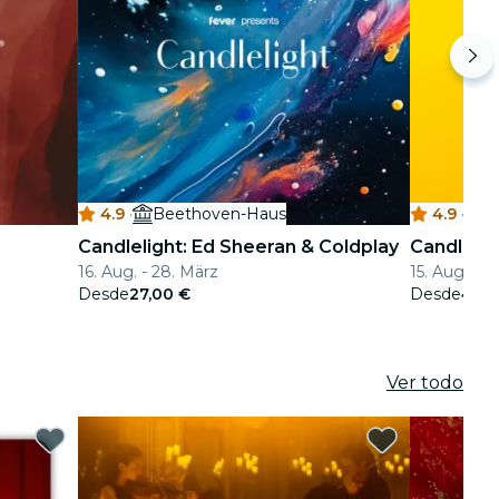
4.9
·
Beethoven-Haus
4.9
·
B
Candlelight: Ed Sheeran & Coldplay
Candleligh
16. Aug. - 28. März
15. Aug.
Desde
27,00 €
Desde
41,0
Ver todo