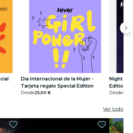
cial
Día Internacional de la Mujer -
Night Pas
Tarjeta regalo Special Edition
Edition
Desde
25,00 €
Desde
30,0
Ver todo