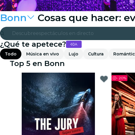
Bonn
Cosas que hacer: e
Descubre
espectáculos en directo
¿Qué te apetece?
IA
Madrid
Todo
Música en vivo
Lujo
Cultura
Románti
candlelight
Top 5 en Bonn
Londres
-
20%
experiencias y ciudades
São Paulo
exposiciones
Seúl