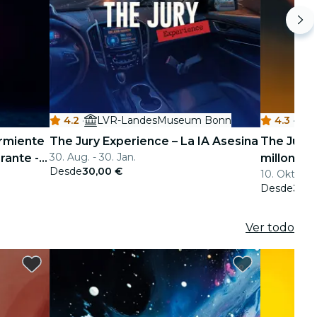
4.2
·
LVR-LandesMuseum Bonn
4.3
·
L
urmiente
The Jury Experience – La IA Asesina
The Jury 
30. Aug. - 30. Jan.
rante -
millones 
Desde
30,00 €
10. Okt. - 16
Desde
30,0
Ver todo