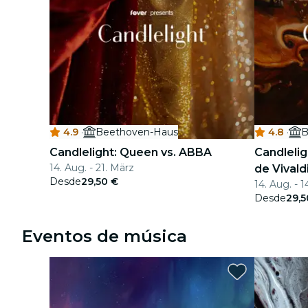
4.9
·
Beethoven-Haus
4.8
·
B
Candlelight: Queen vs. ABBA
Candlelig
14. Aug. - 21. März
de Vivald
Desde
29,50 €
14. Aug. - 1
Desde
29,5
Eventos de música