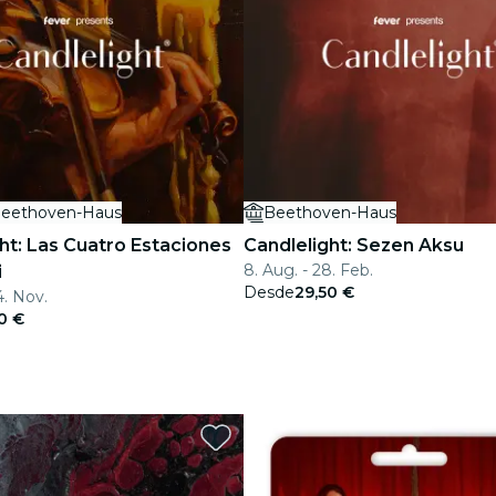
eethoven-Haus
Beethoven-Haus
ht: Las Cuatro Estaciones
Candlelight: Sezen Aksu
8. Aug. - 28. Feb.
i
Desde
29,50 €
4. Nov.
0 €