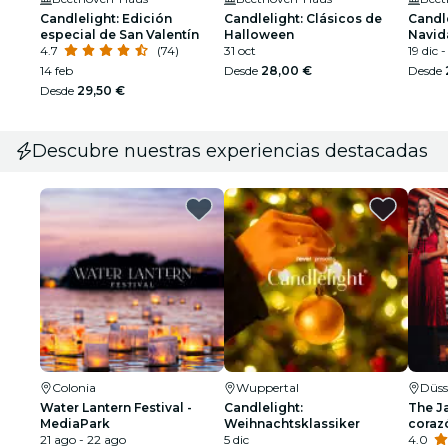
Candlelight: Edición
Candlelight: Clásicos de
Candle
especial de San Valentín
Halloween
Navid
4.7
(74)
31 oct
19 dic 
14 feb
Desde
28,00 €
Desde
Desde
29,50 €
Descubre nuestras experiencias destacadas
Colonia
Wuppertal
Düss
Water Lantern Festival -
Candlelight:
The Ja
MediaPark
Weihnachtsklassiker
coraz
21 ago - 22 ago
5 dic
4.0