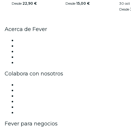
Desde
22,90 €
Desde
15,00 €
30 oct
Desde
Acerca de Fever
Prensa
Únete al equipo
Impressum
Tarjetas Regalo
Centro de asistencia
Colabora con nosotros
Gestiona tu evento
Publica tu evento
Eventos y beneficios para empresas
Programa de Afiliados
Programa de embajadores e influencers
Colaboraciones de marca
Fever para negocios