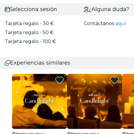
Selecciona sesión
¿Alguna duda?
Tarjeta regalo - 30 €
Contáctanos
aquí
Tarjeta regalo - 50 €
Tarjeta regalo - 100 €
Experiencias similares
Beethoven-Haus
Beethoven-Haus
Beet