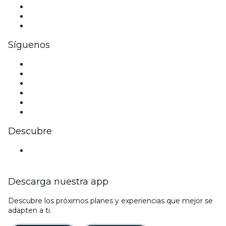
Eventos privados y entradas de grupo
Beneficios corporativos
Tarjetas y cupones de regalo corporativos
Síguenos
Facebook
X (Twitter)
Instagram
TikTok
LinkedIn
Youtube
Descubre
Locales y espacios de eventos en Bonn
Descarga nuestra app
Descubre los próximos planes y experiencias que mejor se
adapten a ti.