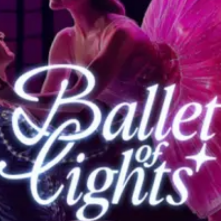
restaurantes
cine