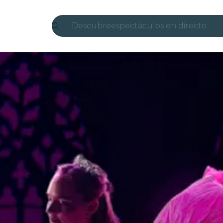
Descubre
espectáculos en directo
Madrid
candlelight
Londres
experiencias y ciudades
São Paulo
exposiciones
Seúl
recorridos por la ciudad
conciertos