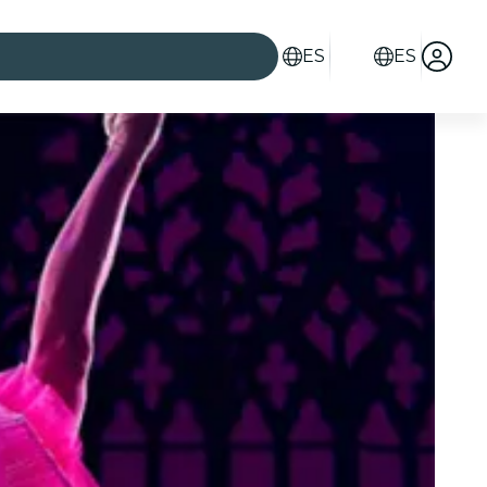
ES
ES