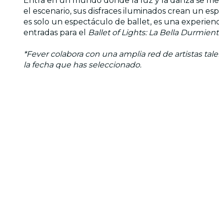
Entra en un mundo donde la luz y la danza se me
el escenario, sus disfraces iluminados crean un e
es solo un espectáculo de ballet, es una experien
entradas para el
Ballet of Lights: La Bella Durmien
*Fever colabora con una amplia red de artistas tal
la fecha que has seleccionado.