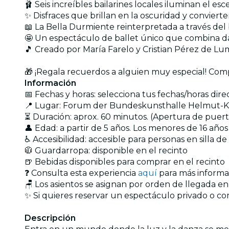
🩰 Seis increíbles bailarines locales iluminan el esc
✨ Disfraces que brillan en la oscuridad y convier
📖 La Bella Durmiente reinterpretada a través del 
🤩 Un espectáculo de ballet único que combina d
🎵 Creado por María Farelo y Cristian Pérez de Lum
🎁 ¡Regala recuerdos a alguien muy especial! Co
Información
📅 Fechas y horas: selecciona tus fechas/horas dir
📍 Lugar: Forum der Bundeskunsthalle Helmut-K
⏳ Duración: aprox. 60 minutos. (Apertura de puerta
👤 Edad: a partir de 5 años. Los menores de 16 añ
♿ Accesibilidad: accesible para personas en silla d
🧥 Guardarropa: disponible en el recinto
🍺 Bebidas disponibles para comprar en el recinto
❓ Consulta esta experiencia
aquí
para más informa
🪑 Los asientos se asignan por orden de llegada
✨ Si quieres reservar un espectáculo privado o c
Descripción