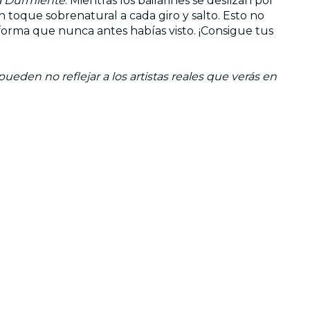
la Durmiente
. Mientras los bailarines se deslizan por
 toque sobrenatural a cada giro y salto. Esto no
forma que nunca antes habías visto. ¡Consigue tus
eden no reflejar a los artistas reales que verás en