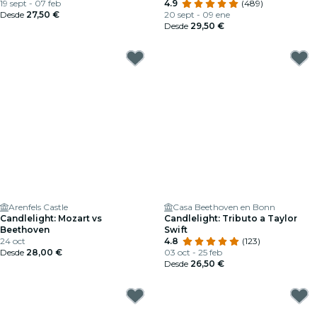
19 sept - 07 feb
más
4.9
(489)
Desde
27,50 €
20 sept - 09 ene
Desde
29,50 €
Arenfels Castle
Casa Beethoven en Bonn
Candlelight: Mozart vs
Candlelight: Tributo a Taylor
Beethoven
Swift
24 oct
4.8
(123)
Desde
28,00 €
03 oct - 25 feb
Desde
26,50 €