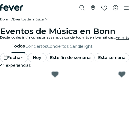
Bonn
Eventos de música
Eventos de Música en Bonn
Desde locales íntimos hasta las salas de conciertos más emblemáticas de la ciudad, Bonn vive al son de la música y ofrece una variada gama de eventos para todos los gustos y estilos.
Ver más
Todos
Conciertos
Conciertos Candlelight
Fecha
Hoy
Este fin de semana
Esta semana
41
experiencias