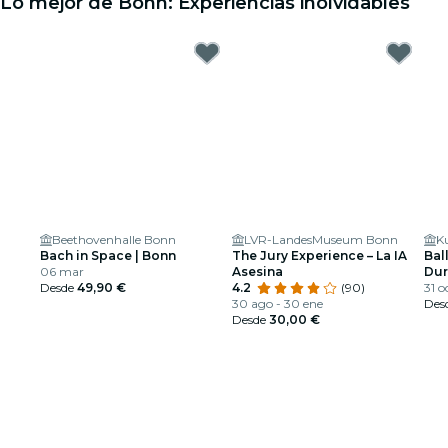
Lo mejor de Bonn: Experiencias inolvidables
Beethovenhalle Bonn
LVR-LandesMuseum Bonn
Bach in Space | Bonn
The Jury Experience – La IA
Ball
06 mar
Asesina
Dur
Desde
49,90 €
4.2
(90)
esp
31 o
30 ago - 30 ene
Des
Desde
30,00 €