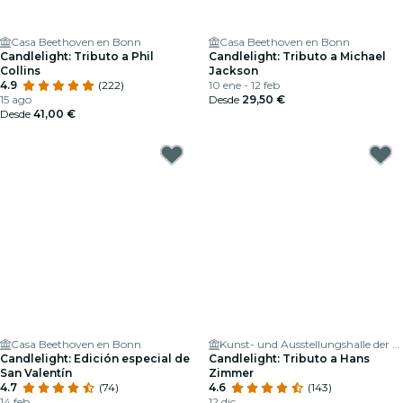
Casa Beethoven en Bonn
Casa Beethoven en Bonn
Candlelight: Tributo a Phil
Candlelight: Tributo a Michael
Collins
Jackson
4.9
(222)
10 ene - 12 feb
15 ago
Desde
29,50 €
Desde
41,00 €
Casa Beethoven en Bonn
Kunst- und Ausstellungshalle der Bundesrepublik Deutschland
Candlelight: Edición especial de
Candlelight: Tributo a Hans
San Valentín
Zimmer
4.7
(74)
4.6
(143)
14 feb
12 dic