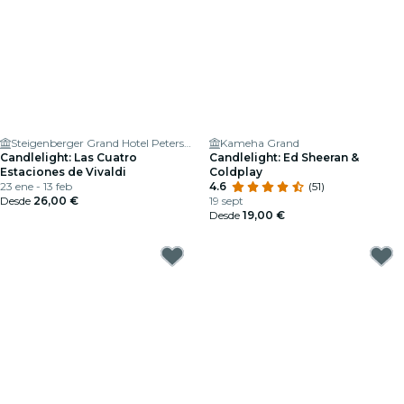
Steigenberger Grand Hotel Petersberg
Kameha Grand
Candlelight: Las Cuatro
Candlelight: Ed Sheeran &
Estaciones de Vivaldi
Coldplay
23 ene - 13 feb
4.6
(51)
Desde
26,00 €
19 sept
Desde
19,00 €