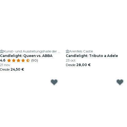
Kunst- und Ausstellungshalle der Bundesrepublik Deutschland
Arenfels Castle
Candlelight: Queen vs. ABBA
Candlelight: Tributo a Adele
4.6
(90)
23 oct
21 nov
Desde
28,00 €
Desde
24,50 €