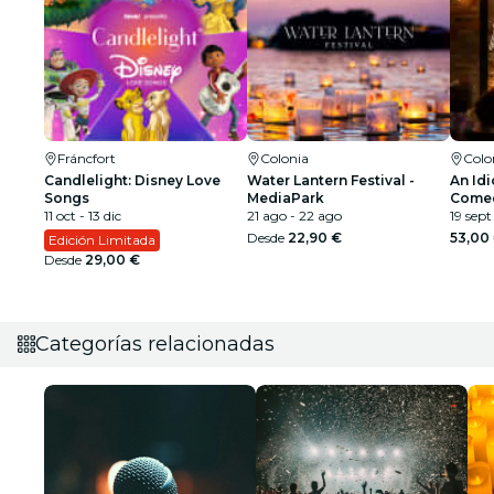
Fráncfort
Colonia
Colo
Candlelight: Disney Love
Water Lantern Festival -
An Idi
Songs
MediaPark
Comed
11 oct - 13 dic
21 ago - 22 ago
19 sept
Desde
22,90 €
53,00
Edición Limitada
Desde
29,00 €
Categorías relacionadas