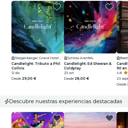
Steigenberger Grand Hotel Petersberg
Schloss Arenfels
Beet
Candlelight: Tributo a Phil
Candlelight: Ed Sheeran &
Candle
Collins
Coldplay
90 en
12 dic
23 oct
4.8
Desde
29,00 €
Desde
28,00 €
20 sept
Desde
Descubre nuestras experiencias destacadas