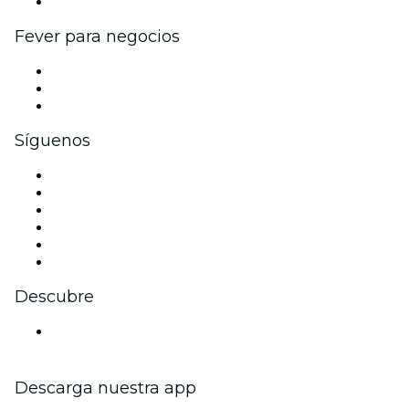
Colaboraciones de marca
Fever para negocios
Eventos privados y entradas de grupo
Beneficios corporativos
Tarjetas y cupones de regalo corporativos
Síguenos
Facebook
X (Twitter)
Instagram
TikTok
LinkedIn
Youtube
Descubre
Locales y espacios de eventos en Bonn
Descarga nuestra app