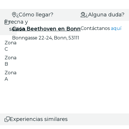
Selecciona
¿Cómo llegar?
¿Alguna duda?
fecha y
Casa Beethoven en Bonn
Contáctanos
aquí
sesión
Bonngasse 22-24, Bonn, 53111
Zona
C
Zona
B
Zona
A
Experiencias similares