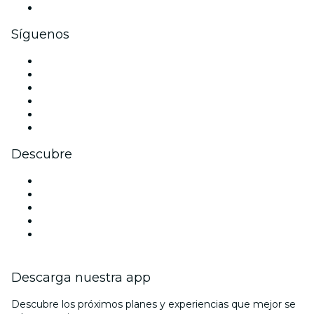
Tarjetas y cupones de regalo corporativos
Síguenos
Facebook
X (Twitter)
Instagram
TikTok
LinkedIn
Youtube
Descubre
Locales y espacios de eventos en Hamburgo
Hoy
Mañana
Esta semana
Este fin de semana
Descarga nuestra app
Descubre los próximos planes y experiencias que mejor se