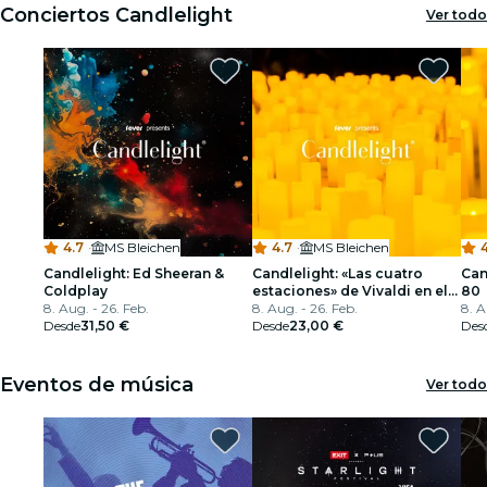
Conciertos Candlelight
Ver todo
4.7
·
MS Bleichen
4.7
·
MS Bleichen
Candlelight: Ed Sheeran &
Candlelight: «Las cuatro
Can
Coldplay
estaciones» de Vivaldi en el
80
8. Aug. - 26. Feb.
MS Bleichen
8. Aug. - 26. Feb.
8. A
Desde
31,50 €
Desde
23,00 €
Des
Eventos de música
Ver todo