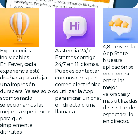
4,8 de 5 en la
Experiencias
Asistencia 24/7
App Store
inolvidables
Estamos contigo
Nuestra
En Fever, cada
24/7 en 11 idiomas.
aplicación se
experiencia está
Puedes contactar
encuentra
diseñada para dejar
con nosotros por
entre las
una impresión
correo electrónico
mejor
duradera. Ya sea solo o
o utilizar la App
valoradas y
acompañado,
para iniciar un chat
más utilizadas
seleccionamos las
en directo o una
del sector del
mejores experiencias
llamada.
espectáculo
para que
en directo.
simplemente
disfrutes.