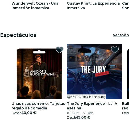
Wunderwelt Ozean - Una
Gustav Klimt: La Experiencia
Can
restaurantes
inmersión inmersiva
Inmersiva
So
1
1
2
2
3
3
cine
Espectáculos
Ver todo
EMPORIO Hamburg
Unas risas con vino: Tarjetas
The Jury Experience – La IA
Ball
regalo de comedia
asesina
reg
Desde
40,00 €
10. Okt. - 5. Dez.
Des
Desde
19,00 €