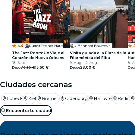
4.4
·
Rudolf Steiner Haus
U-Bahnhof Baumwall
4
The Jazz Room: Un Viaje al
Visita guiada a la Plaza de la
Aut
Corazón de Nueva Orleans
Filarmónica del Elba
Ha
18. Sept.
9. Aug. - 2. Aug.
8. A
Desde
19,50 €
15,60 €
Desde
23,00 €
Des
Ciudades cercanas
Lübeck
Kiel
Bremen
Oldenburg
Hanovre
Berlín
Encuentra tu ciudad