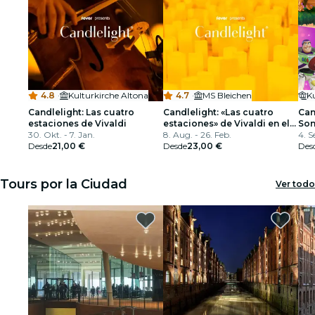
4.8
·
Kulturkirche Altona
4.7
·
MS Bleichen
Ku
Candlelight: Las cuatro
Candlelight: «Las cuatro
Can
estaciones de Vivaldi
estaciones» de Vivaldi en el
So
30. Okt. - 7. Jan.
MS Bleichen
8. Aug. - 26. Feb.
4. S
Desde
21,00 €
Desde
23,00 €
Des
Tours por la Ciudad
Ver todo