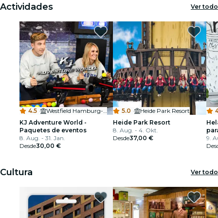
Actividades
Ver todo
4.5
·
Westfield Hamburg-Überseequartier
5.0
·
Heide Park Resort
KJ Adventure World -
Heide Park Resort
Hel
Paquetes de eventos
8. Aug. - 4. Okt.
par
8. Aug. - 31. Jan.
Desde
37,00 €
9. A
Desde
30,00 €
Des
Cultura
Ver todo