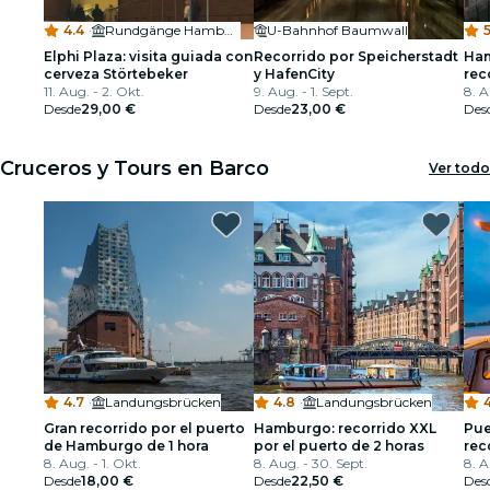
4.4
·
Rundgänge Hamburg
U-Bahnhof Baumwall
5
Elphi Plaza: visita guiada con
Recorrido por Speicherstadt
Ham
cerveza Störtebeker
y HafenCity
rec
11. Aug. - 2. Okt.
9. Aug. - 1. Sept.
8. A
Desde
29,00 €
Desde
23,00 €
Des
Cruceros y Tours en Barco
Ver todo
4.7
·
Landungsbrücken
4.8
·
Landungsbrücken
4
Gran recorrido por el puerto
Hamburgo: recorrido XXL
Pue
de Hamburgo de 1 hora
por el puerto de 2 horas
rec
8. Aug. - 1. Okt.
8. Aug. - 30. Sept.
min
8. A
Desde
18,00 €
Desde
22,50 €
Des