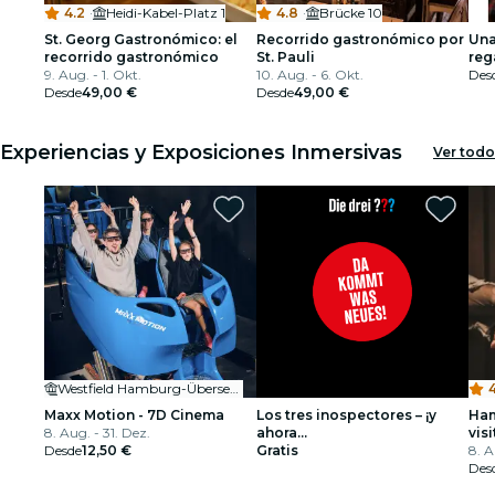
4.2
·
Heidi-Kabel-Platz 1
4.8
·
Brücke 10
St. Georg Gastronómico: el
Recorrido gastronómico por
Una
recorrido gastronómico
St. Pauli
reg
9. Aug. - 1. Okt.
10. Aug. - 6. Okt.
Des
Desde
49,00 €
Desde
49,00 €
Experiencias y Exposiciones Inmersivas
Ver todo
Westfield Hamburg-Überseequartier
4
Maxx Motion - 7D Cinema
Los tres inospectores – ¡y
Ham
8. Aug. - 31. Dez.
ahora...
vis
Desde
12,50 €
Gratis
8. A
Des