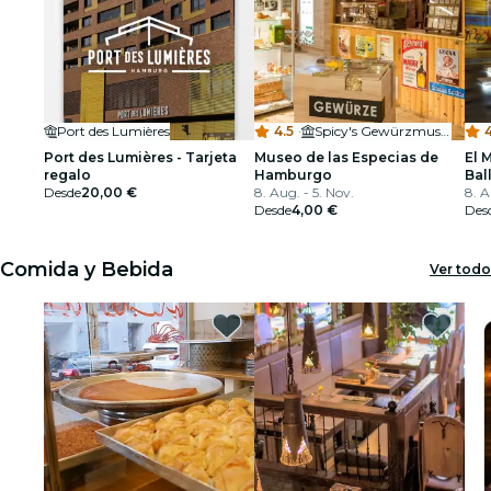
Port des Lumières
4.5
·
Spicy's Gewürzmuseum
4
Port des Lumières - Tarjeta
Museo de las Especias de
El 
regalo
Hamburgo
Bal
Desde
20,00 €
8. Aug. - 5. Nov.
8. A
Desde
4,00 €
Des
Comida y Bebida
Ver todo