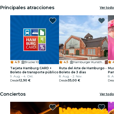
Principales atracciones
Ver todo
4.9
·
Brücke 10
4.5
·
Hamburger Kunsthalle
4
Tarjeta Hamburg CARD +
Ruta del Arte de Hamburgo -
Mus
Boleto de transporte público
Boleto de 3 días
Pan
9. Aug. - 4. Okt.
8. Aug. - 2. Nov.
8. A
Desde
12,90 €
Desde
35,00 €
Des
Conciertos
Ver todo