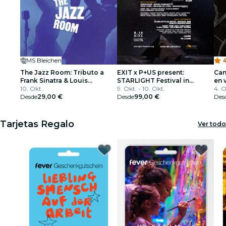
MS Bleichen
4
The Jazz Room: Tributo a
EXIT x P+US present:
Can
Frank Sinatra & Louis
STARLIGHT Festival in
en 
Armstrong
10. Okt.
partnership with Visa
9. Okt. - 10. Okt.
4. O
Desde
29,00 €
Desde
99,00 €
Des
Tarjetas Regalo
Ver todo