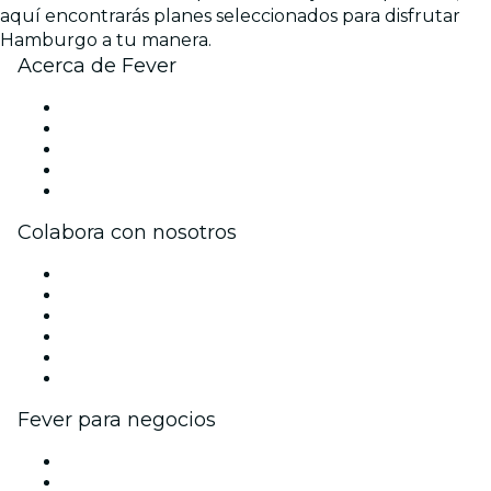
aquí encontrarás planes seleccionados para disfrutar
Hamburgo a tu manera.
Acerca de Fever
Prensa
Únete al equipo
Impressum
Tarjetas Regalo
Centro de asistencia
Colabora con nosotros
Gestiona tu evento
Publica tu evento
Eventos y beneficios para empresas
Programa de Afiliados
Programa de embajadores e influencers
Colaboraciones de marca
Fever para negocios
Eventos privados y entradas de grupo
Beneficios corporativos