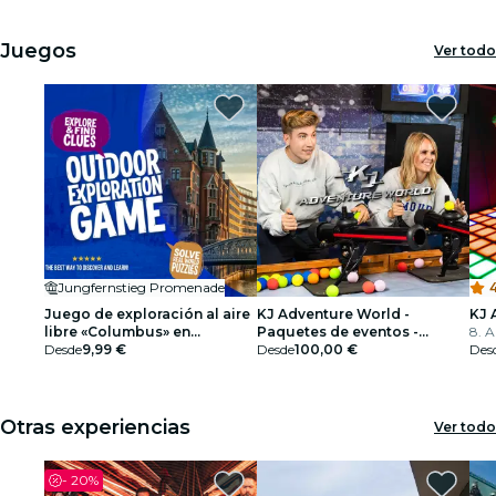
Juegos
Ver todo
Jungfernstieg Promenade
4
Juego de exploración al aire
KJ Adventure World -
KJ 
libre «Columbus» en
Paquetes de eventos -
8. A
Hamburgo
Desde
9,99 €
Tarjeta regalo
Desde
100,00 €
Des
Otras experiencias
Ver todo
-
20%