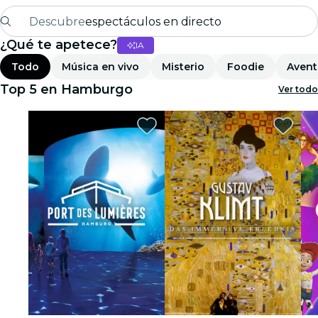
Descubre
espectáculos en directo
¿Qué te apetece?
IA
Madrid
Todo
Música en vivo
Misterio
Foodie
Avent
candlelight
Top 5 en Hamburgo
Ver todo
Londres
experiencias y ciudades
São Paulo
exposiciones
Seúl
recorridos por la ciudad
conciertos