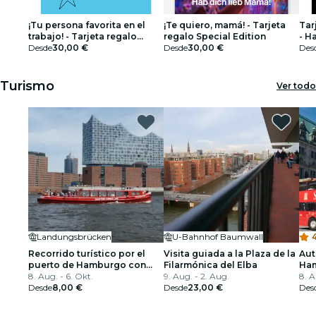
¡Tu persona favorita en el
¡Te quiero, mamá! - Tarjeta
Tar
trabajo! - Tarjeta regalo
regalo Special Edition
- H
Special Edition
Desde
30,00 €
Desde
30,00 €
Des
Turismo
Ver todo
Landungsbrücken
U-Bahnhof Baumwall
4
Recorrido turístico por el
Visita guiada a la Plaza de la
Aut
puerto de Hamburgo con
Filarmónica del Elba
Ha
paradas libres
8. Aug. - 6. Okt.
9. Aug. - 2. Aug.
8. A
Desde
8,00 €
Desde
23,00 €
Des