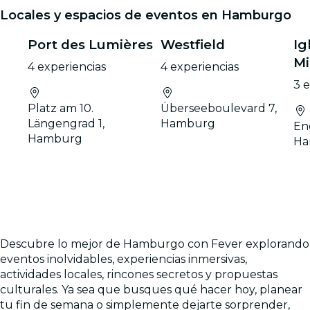
Locales y espacios de eventos en Hamburgo
Port des Lumières
Westfield
Ig
Mi
4 experiencias
4 experiencias
3 
Platz am 10.
Überseeboulevard 7,
Längengrad 1,
Hamburg
Eng
Hamburg
Ha
Descubre lo mejor de Hamburgo con Fever explorando
eventos inolvidables, experiencias inmersivas,
actividades locales, rincones secretos y propuestas
culturales. Ya sea que busques qué hacer hoy, planear
tu fin de semana o simplemente dejarte sorprender,