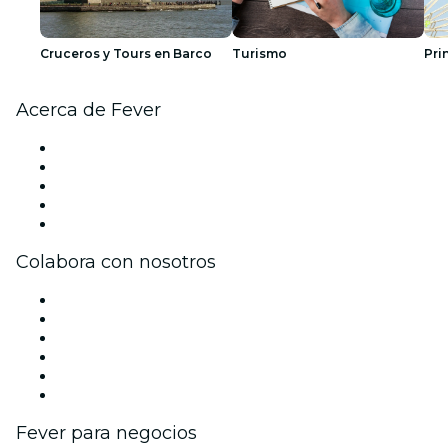
Cruceros y Tours en Barco
Turismo
Pri
Acerca de Fever
Prensa
Únete al equipo
Impressum
Tarjetas Regalo
Centro de asistencia
Colabora con nosotros
Gestiona tu evento
Publica tu evento
Eventos y beneficios para empresas
Programa de Afiliados
Programa de embajadores e influencers
Colaboraciones de marca
Fever para negocios