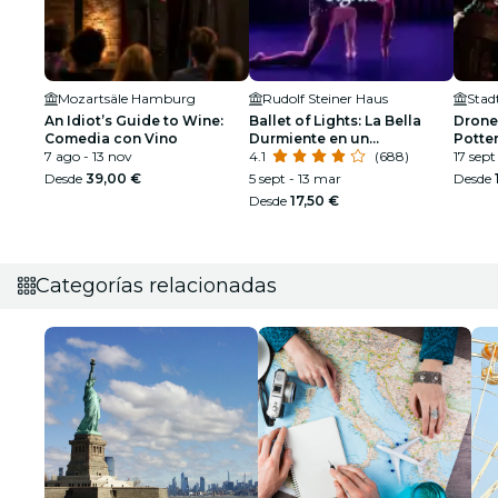
Mozartsäle Hamburg
Rudolf Steiner Haus
Stad
An Idiot’s Guide to Wine:
Ballet of Lights: La Bella
Drone
Comedia con Vino
Durmiente en un
Potte
7 ago - 13 nov
espectáculo deslumbrante
4.1
(688)
17 sept
Desde
39,00 €
5 sept - 13 mar
Desde
Desde
17,50 €
Categorías relacionadas