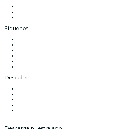
Eventos privados y entradas de grupo
Beneficios corporativos
Tarjetas y cupones de regalo corporativos
Síguenos
Facebook
X (Twitter)
Instagram
TikTok
LinkedIn
Youtube
Descubre
Locales y espacios de eventos en Hamburgo
Hoy
Mañana
Esta semana
Este fin de semana
Descarga nuestra app