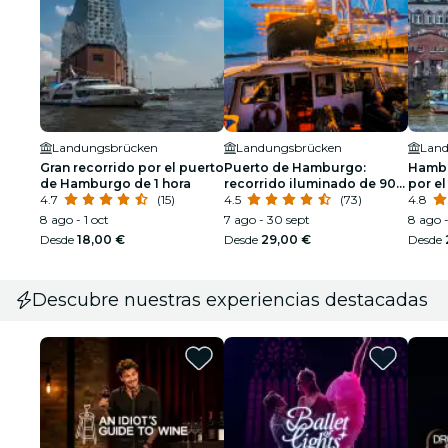
Landungsbrücken
Landungsbrücken
Lan
Gran recorrido por el puerto
Puerto de Hamburgo:
Hambu
de Hamburgo de 1 hora
recorrido iluminado de 90
por el
4.7
(15)
minutos en alemán
4.5
(73)
4.8
8 ago - 1 oct
7 ago - 30 sept
8 ago 
Desde
18,00 €
Desde
29,00 €
Desde
Descubre nuestras experiencias destacadas