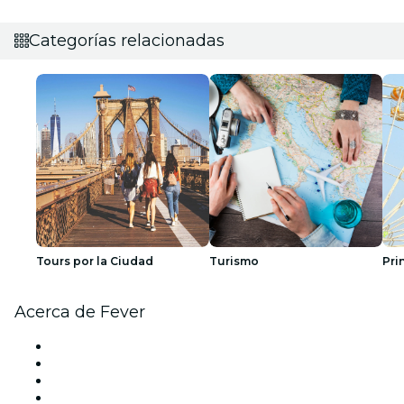
Categorías relacionadas
Tours por la Ciudad
Turismo
Pri
Acerca de Fever
Prensa
Únete al equipo
Impressum
Tarjetas Regalo