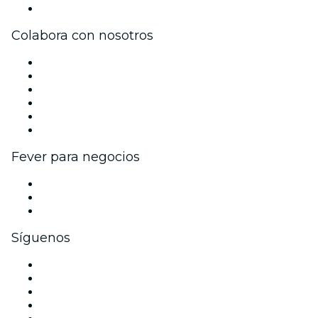
Centro de asistencia
Colabora con nosotros
Gestiona tu evento
Publica tu evento
Eventos y beneficios para empresas
Programa de Afiliados
Programa de embajadores e influencers
Colaboraciones de marca
Fever para negocios
Eventos privados y entradas de grupo
Beneficios corporativos
Tarjetas y cupones de regalo corporativos
Síguenos
Facebook
X (Twitter)
Instagram
TikTok