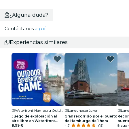
¿Alguna duda?
Contáctanos
aquí
Experiencias similares
Waterfront Hamburg Outdoor Exploration Game
Landungsbrücken
Lan
Juego de exploración al
Gran recorrido por el puerto
Recorr
aire libre en Waterfront
de Hamburgo de 1 hora
puert
Hamburg
8,99 €
4.7
(15)
parada
8 ago -