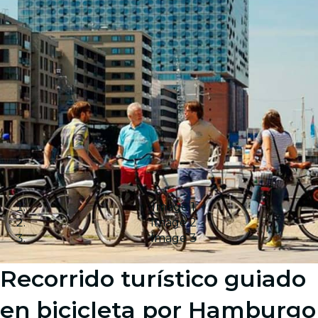
Image 1
Image 2
Image 3
Recorrido turístico guiado
en bicicleta por Hamburgo