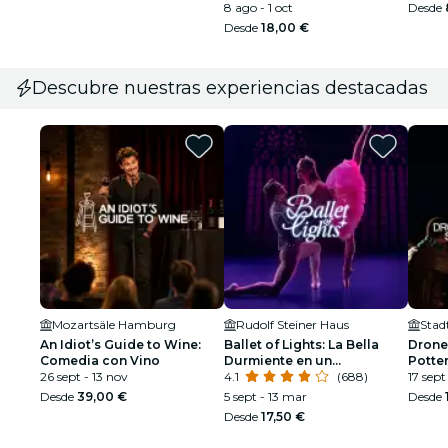
8 ago - 1 oct
Desde
Desde
18,00 €
Descubre nuestras experiencias destacadas
Mozartsäle Hamburg
Rudolf Steiner Haus
Stad
An Idiot’s Guide to Wine:
Ballet of Lights: La Bella
Drone
Comedia con Vino
Durmiente en un
Potte
26 sept - 13 nov
espectáculo deslumbrante
4.1
(688)
17 sept
Desde
39,00 €
5 sept - 13 mar
Desde
Desde
17,50 €