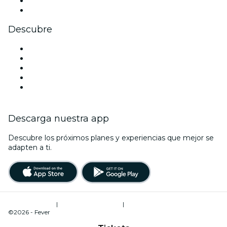
LinkedIn
Youtube
Descubre
Locales y espacios de eventos en Hamburgo
Hoy
Mañana
Esta semana
Este fin de semana
Descarga nuestra app
Descubre los próximos planes y experiencias que mejor se
adapten a ti.
Términos de uso
|
Política de privacidad
|
Administrador de cookies
©2026 - Fever