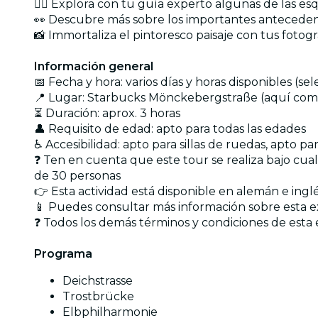
🙋‍♀️ Explora con tu guía experto algunas de las
👀 Descubre más sobre los importantes anteceden
📸 Immortaliza el pintoresco paisaje con tus fotogr
Información general
📅 Fecha y hora: varios días y horas disponibles (s
📍 Lugar: Starbucks Mönckebergstraße (aquí comi
⏳ Duración: aprox. 3 horas
👤 Requisito de edad: apto para todas las edades
♿ Accesibilidad: apto para sillas de ruedas, apto p
❓ Ten en cuenta que este tour se realiza bajo cua
de 30 personas
👉 Esta actividad está disponible en alemán e ingl
📱 Puedes consultar más información sobre esta 
❓ Todos los demás términos y condiciones de esta 
Programa
Deichstrasse
Trostbrücke
Elbphilharmonie