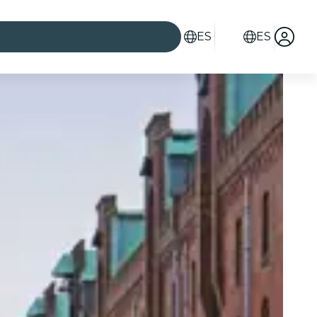
ES
ES