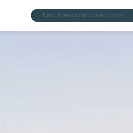
Descubre
espectáculos en directo
Madrid
candlelight
Londres
experiencias y ciudades
São Paulo
exposiciones
Seúl
recorridos por la ciudad
conciertos