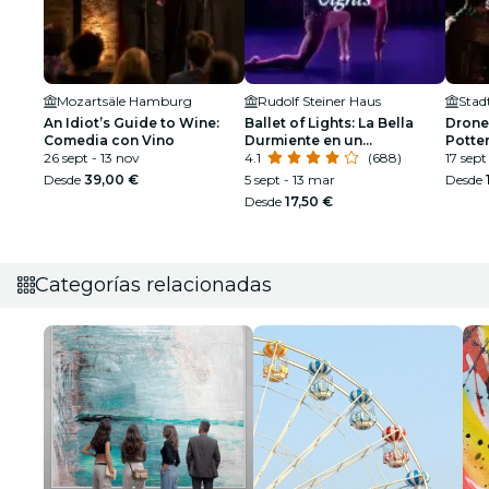
Mozartsäle Hamburg
Rudolf Steiner Haus
Stad
An Idiot’s Guide to Wine:
Ballet of Lights: La Bella
Drone
Comedia con Vino
Durmiente en un
Potte
26 sept - 13 nov
espectáculo deslumbrante
4.1
(688)
17 sept
Desde
39,00 €
5 sept - 13 mar
Desde
Desde
17,50 €
Categorías relacionadas