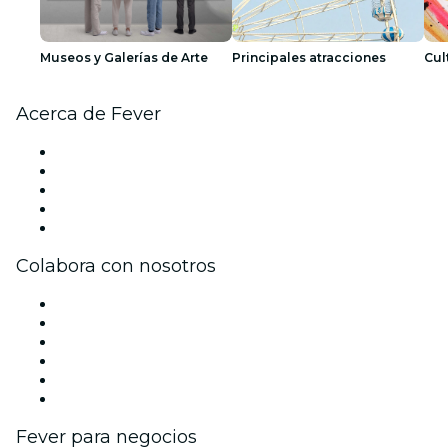
Museos y Galerías de Arte
Principales atracciones
Cul
Acerca de Fever
Prensa
Únete al equipo
Impressum
Tarjetas Regalo
Centro de asistencia
Colabora con nosotros
Gestiona tu evento
Publica tu evento
Eventos y beneficios para empresas
Programa de Afiliados
Programa de embajadores e influencers
Colaboraciones de marca
Fever para negocios