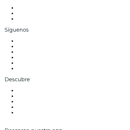
Eventos privados y entradas de grupo
Beneficios corporativos
Tarjetas y cupones de regalo corporativos
Síguenos
Facebook
X (Twitter)
Instagram
TikTok
LinkedIn
Youtube
Descubre
Locales y espacios de eventos en Hamburgo
Hoy
Mañana
Esta semana
Este fin de semana