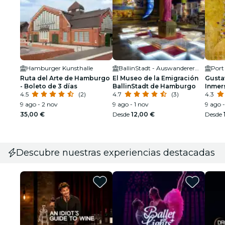
Hamburger Kunsthalle
BallinStadt - Auswanderermuseum Hamburg
Port
Ruta del Arte de Hamburgo
El Museo de la Emigración
Gustav
- Boleto de 3 días
BallinStadt de Hamburgo
Inmer
4.5
(2)
4.7
(3)
4.3
9 ago - 2 nov
9 ago - 1 nov
9 ago 
35,00 €
Desde
12,00 €
Desde
Descubre nuestras experiencias destacadas