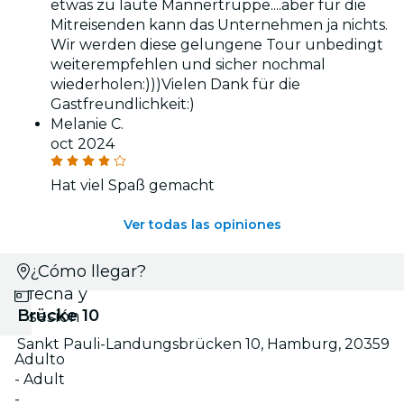
etwas zu laute Männertruppe....aber für die
Mitreisenden kann das Unternehmen ja nichts.
Wir werden diese gelungene Tour unbedingt
weiterempfehlen und sicher nochmal
wiederholen:)))Vielen Dank für die
Gastfreundlichkeit:)
Melanie C.
oct 2024
Hat viel Spaß gemacht
Ver todas las opiniones
Selecciona
¿Cómo llegar?
fecha y
Brücke 10
sesión
Sankt Pauli-Landungsbrücken 10, Hamburg, 20359
Adulto
- Adult
-