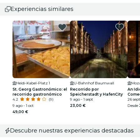
Experiencias similares
Heidi-Kabel-Platz 1
U-Bahnhof Baumwall
Moza
St. Georg Gastronómico: el
Recorrido por
An Idi
recorrido gastronómico
Speicherstadt y HafenCity
Comed
4.2
(9)
9 ago - 1 sept
26 sept
9 ago - 1 oct
23,00 €
Desde
49,00 €
Descubre nuestras experiencias destacadas