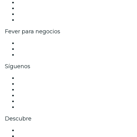
Eventos y beneficios para empresas
Programa de Afiliados
Programa de embajadores e influencers
Colaboraciones de marca
Fever para negocios
Eventos privados y entradas de grupo
Beneficios corporativos
Tarjetas y cupones de regalo corporativos
Síguenos
Facebook
X (Twitter)
Instagram
TikTok
LinkedIn
Youtube
Descubre
Locales y espacios de eventos en Hamburgo
Hoy