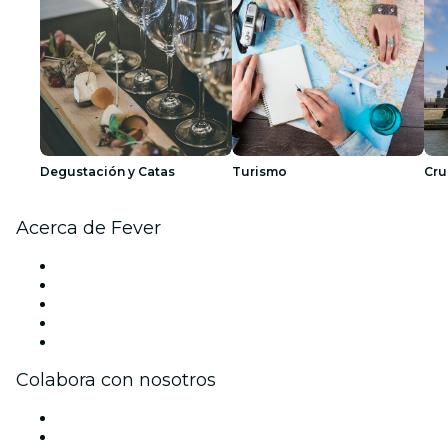
Degustación y Catas
Turismo
Cru
Acerca de Fever
Prensa
Únete al equipo
Impressum
Tarjetas Regalo
Centro de asistencia
Colabora con nosotros
Gestiona tu evento
Publica tu evento