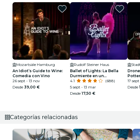
Mozartsäle Hamburg
Rudolf Steiner Haus
Stad
An Idiot’s Guide to Wine:
Ballet of Lights: La Bella
Drone
Comedia con Vino
Durmiente en un
Potte
26 sept - 13 nov
espectáculo deslumbrante
4.1
(688)
17 sept
Desde
39,00 €
5 sept - 13 mar
Desde
Desde
17,50 €
Categorías relacionadas