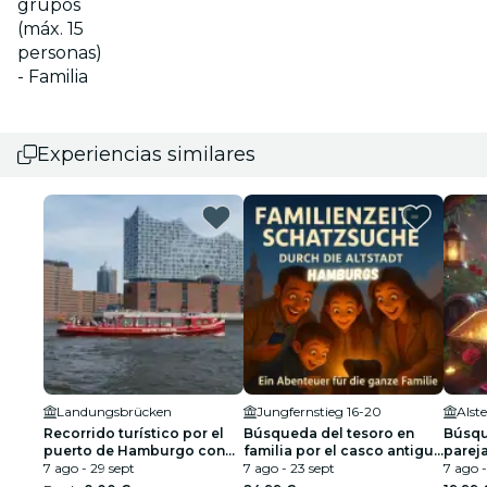
grupos
(máx. 15
personas)
- Familia
Experiencias similares
Landungsbrücken
Jungfernstieg 16-20
Alst
Recorrido turístico por el
Búsqueda del tesoro en
Búsqu
puerto de Hamburgo con
familia por el casco antiguo
parej
paradas libres
7 ago - 29 sept
de Hamburgo
7 ago - 23 sept
7 ago -