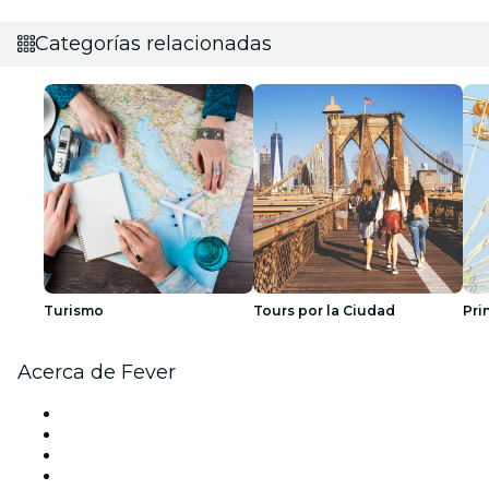
Categorías relacionadas
Turismo
Tours por la Ciudad
Pri
Acerca de Fever
Prensa
Únete al equipo
Impressum
Tarjetas Regalo