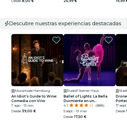
Desde
8,00 €
24,99 €
19,99 
Descubre nuestras experiencias destacadas
Mozartsäle Hamburg
Rudolf Steiner Haus
Stad
An Idiot’s Guide to Wine:
Ballet of Lights: La Bella
Drone
Comedia con Vino
Durmiente en un
Potte
7 ago - 13 nov
espectáculo deslumbrante
4.1
(688)
17 sept
Desde
39,00 €
5 sept - 13 mar
Desde
Desde
17,50 €