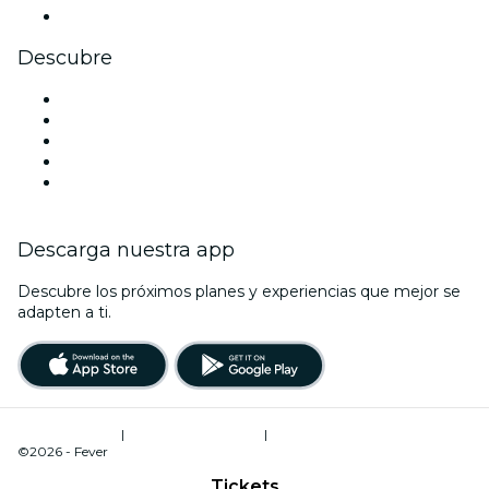
Youtube
Descubre
Locales y espacios de eventos en Hamburgo
Hoy
Mañana
Esta semana
Este fin de semana
Descarga nuestra app
Descubre los próximos planes y experiencias que mejor se
adapten a ti.
Términos de uso
|
Política de privacidad
|
Administrador de cookies
©2026 - Fever
Tickets