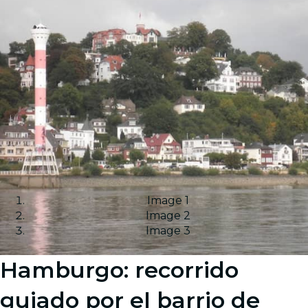
Image 1
Image 2
Image 3
Hamburgo: recorrido
guiado por el barrio de