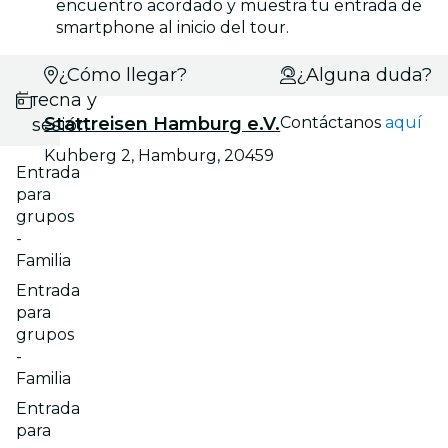
encuentro acordado y muestra tu entrada de
smartphone al inicio del tour.
Selecciona
¿Cómo llegar?
¿Alguna duda?
fecha y
Stattreisen Hamburg e.V.
Contáctanos
aquí
sesión
Kuhberg 2, Hamburg, 20459
Entrada
para
grupos
-
Familia
Entrada
para
grupos
-
Familia
Entrada
para