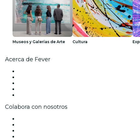
Museos y Galerías de Arte
Cultura
Exp
Acerca de Fever
Prensa
Únete al equipo
Impressum
Tarjetas Regalo
Centro de asistencia
Colabora con nosotros
Gestiona tu evento
Publica tu evento
Eventos y beneficios para empresas
Programa de Afiliados