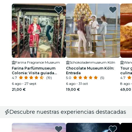
Farina Fragrance Museum
Schokoladenmuseum Köln
Wand
Farina Parfümmuseum
Chocolate Museum Köln:
Tour 
Colonia: Visita guiada
Entrada
culina
pública con vestimenta
4.7
(19)
5.0
(5)
Südst
4.7
histórica
6 ago - 27 sept
6 ago - 31 oct
8 ago -
21,00 €
19,00 €
49,00
Descubre nuestras experiencias destacadas