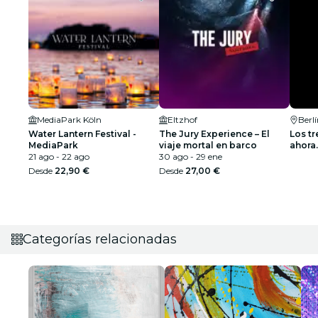
MediaPark Köln
Eltzhof
Berl
Water Lantern Festival -
The Jury Experience – El
Los tr
MediaPark
viaje mortal en barco
ahora.
21 ago - 22 ago
30 ago - 29 ene
Desde
22,90 €
Desde
27,00 €
Categorías relacionadas