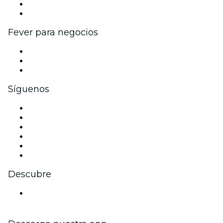
Programa de embajadores e influencers
Colaboraciones de marca
Fever para negocios
Eventos privados y entradas de grupo
Beneficios corporativos
Tarjetas y cupones de regalo corporativos
Síguenos
Facebook
X (Twitter)
Instagram
TikTok
LinkedIn
Youtube
Descubre
Locales y espacios de eventos en Colonia