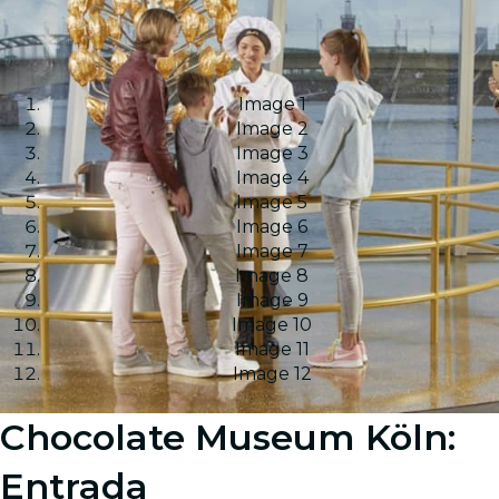
Image 1
Image 2
Image 3
Image 4
Image 5
Image 6
Image 7
Image 8
Image 9
Image 10
Image 11
Image 12
Chocolate Museum Köln:
Entrada