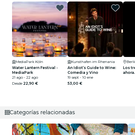
MediaPark Köln
Kunsthafen im Rhenania
Berl
Water Lantern Festival -
An Idiot’s Guide to Wine:
Los tr
MediaPark
Comedia y Vino
ahora.
21 ago - 22 ago
19 sept - 10 ene
Desde
22,90 €
53,00 €
Categorías relacionadas