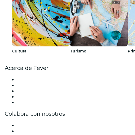
Cultura
Turismo
Pri
Acerca de Fever
Prensa
Únete al equipo
Impressum
Tarjetas Regalo
Centro de asistencia
Colabora con nosotros
Gestiona tu evento
Publica tu evento