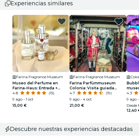
Experiencias similares
Farina Fragrance Museum
Farina Fragrance Museum
Colo
Museo del Perfume en
Farina Parfümmuseum
Bubble
Farina-Haus: Entrada +
Colonia: Visita guiada
museo
Visita Guiada
4.8
(15)
pública con vestimenta
4.7
(19)
todos
4.3
histórica
9 ago - 1 oct
9 ago - 4 oct
9 ago -
15,00 €
21,00 €
Desde
12,40 
Descubre nuestras experiencias destacadas