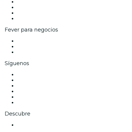
Eventos y beneficios para empresas
Programa de Afiliados
Programa de embajadores e influencers
Colaboraciones de marca
Fever para negocios
Eventos privados y entradas de grupo
Beneficios corporativos
Tarjetas y cupones de regalo corporativos
Síguenos
Facebook
X (Twitter)
Instagram
TikTok
LinkedIn
Youtube
Descubre
Locales y espacios de eventos en Colonia