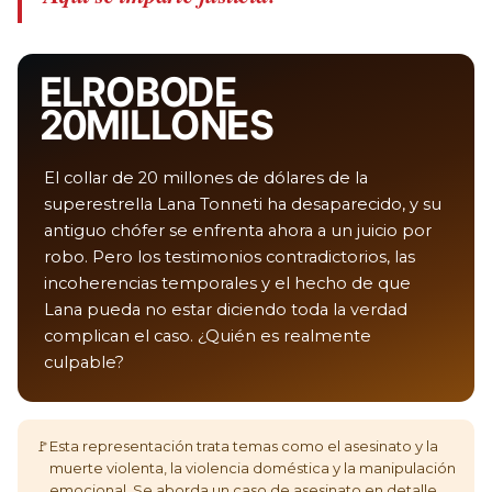
EL ROBO DE
20 MILLONES
El collar de 20 millones de dólares de la
superestrella Lana Tonneti ha desaparecido, y su
antiguo chófer se enfrenta ahora a un juicio por
robo. Pero los testimonios contradictorios, las
incoherencias temporales y el hecho de que
Lana pueda no estar diciendo toda la verdad
complican el caso. ¿Quién es realmente
culpable?
🚩
Esta representación trata temas como el asesinato y la
muerte violenta, la violencia doméstica y la manipulación
emocional. Se aborda un caso de asesinato en detalle.