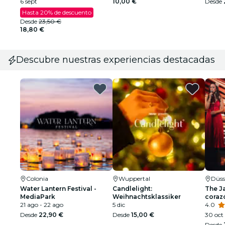
6 sept
10,00 €
Desde
Hasta 20% de descuento
Desde
23,50 €
18,80 €
Descubre nuestras experiencias destacadas
Colonia
Wuppertal
Düss
Water Lantern Festival -
Candlelight:
The Ja
MediaPark
Weihnachtsklassiker
coraz
21 ago - 22 ago
5 dic
4.0
Desde
22,90 €
Desde
15,00 €
30 oct
Desde