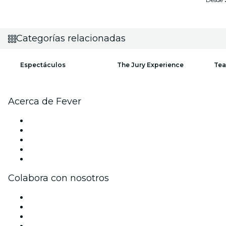
Categorías relacionadas
Espectáculos
The Jury Experience
Tea
Acerca de Fever
Prensa
Únete al equipo
Impressum
Tarjetas Regalo
Centro de asistencia
Colabora con nosotros
Gestiona tu evento
Publica tu evento
Eventos y beneficios para empresas