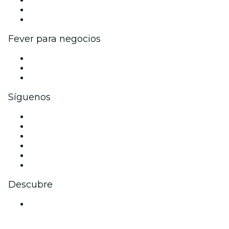
Programa de Afiliados
Programa de embajadores e influencers
Colaboraciones de marca
Fever para negocios
Eventos privados y entradas de grupo
Beneficios corporativos
Tarjetas y cupones de regalo corporativos
Síguenos
Facebook
X (Twitter)
Instagram
TikTok
LinkedIn
Youtube
Descubre
Locales y espacios de eventos en Essen