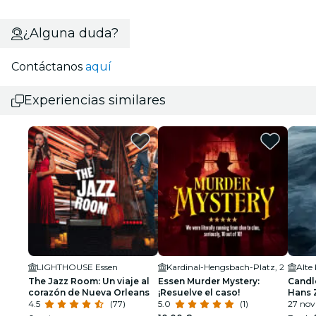
¿Alguna duda?
Contáctanos
aquí
Experiencias similares
LIGHTHOUSE Essen
Kardinal-Hengsbach-Platz, 2
Alte
The Jazz Room: Un viaje al
Essen Murder Mystery:
Candle
corazón de Nueva Orleans
¡Resuelve el caso!
Hans 
4.5
(77)
5.0
(1)
27 nov