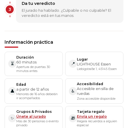
Da tu veredicto
3
El jurado ha hablado. ¿Culpable o no culpable? El
veredicto está en tus manos.
Información práctica
Duración
Lugar
60 minutos
⏳
📍
LIGHTHOUSE Essen
Apertura de puertas 30
Liebigstraße 1, 45145 Essen
minutos antes
Accesibilidad
Edad
Accesible en silla de
a partir de 12 años
👤
♿
ruedas
Menores de 16 años deberán
ir acompañados
Zona accesible disponible
Grupos & Privados
Tarjeta regalo
Únete al jurado
Envía un regalo
✨
🎁
Más de 30 personas o evento
Regala recuerdos a alguien
privado
especial