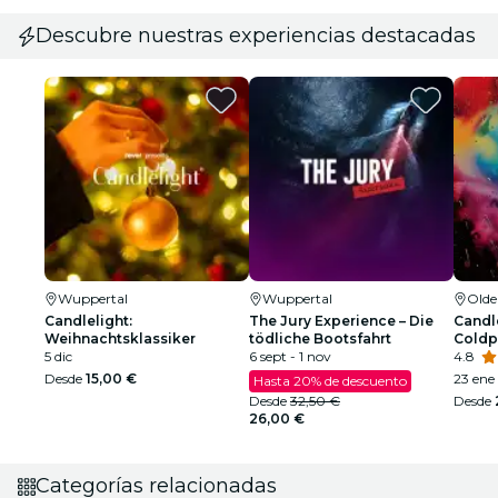
Descubre nuestras experiencias destacadas
Wuppertal
Wuppertal
Old
Candlelight:
The Jury Experience – Die
Candle
Weihnachtsklassiker
tödliche Bootsfahrt
Coldp
5 dic
6 sept - 1 nov
4.8
Desde
15,00 €
23 ene 
Hasta 20% de descuento
Desde
32,50 €
Desde
26,00 €
Categorías relacionadas