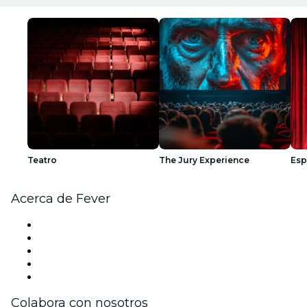
Teatro
The Jury Experience
Esp
Acerca de Fever
Prensa
Únete al equipo
Impressum
Tarjetas Regalo
Centro de asistencia
Colabora con nosotros