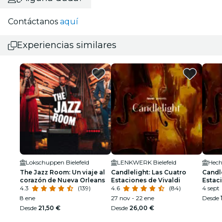
Contáctanos
aquí
Experiencias similares
Lokschuppen Bielefeld
LENKWERK Bielefeld
Hech
The Jazz Room: Un viaje al
Candlelight: Las Cuatro
Candle
corazón de Nueva Orleans
Estaciones de Vivaldi
Estaci
4.3
(139)
4.6
(84)
4 sept
8 ene
27 nov - 22 ene
Desde
Desde
21,50 €
Desde
26,00 €