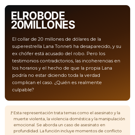
EL ROBO DE
20 MILLONES
El collar de 20 millones de dólares de la
superestrella Lana Tonneti ha desaparecido, y su
ex chófer está acusado del robo. Pero los
testimonios contradictorios, las incoherencias en
los horarios y el hecho de que la propia Lana
podría no estar diciendo toda la verdad
complican el caso. ¿Quién es realmente
culpable?
🚩
Esta representación trata temas como el asesinato y la
muerte violenta, la violencia doméstica y la manipulación
emocional. Se aborda un caso de asesinato en
profundidad. La función incluye momentos de conflicto