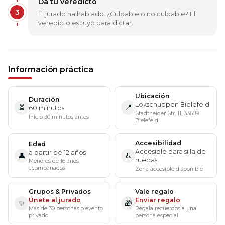
Da tu veredicto
3
El jurado ha hablado. ¿Culpable o no culpable? El
veredicto es tuyo para dictar.
Información práctica
Ubicación
Duración
Lokschuppen Bielefeld
⏳
📍
60 minutos
Stadtheider Str. 11, 33609
Inicio 30 minutos antes
Bielefeld
Accesibilidad
Edad
Accesible para silla de
a partir de 12 años
👤
♿
ruedas
Menores de 16 años
acompañados
Zona accesible disponible
Grupos & Privados
Vale regalo
Únete al jurado
Enviar regalo
✨
🎁
Más de 30 personas o evento
Regala recuerdos a una
privado
persona especial