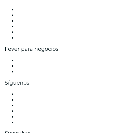
Gestiona tu evento
Publica tu evento
Eventos y beneficios para empresas
Programa de Afiliados
Programa de embajadores e influencers
Colaboraciones de marca
Fever para negocios
Eventos privados y entradas de grupo
Beneficios corporativos
Tarjetas y cupones de regalo corporativos
Síguenos
Facebook
X (Twitter)
Instagram
TikTok
LinkedIn
Youtube