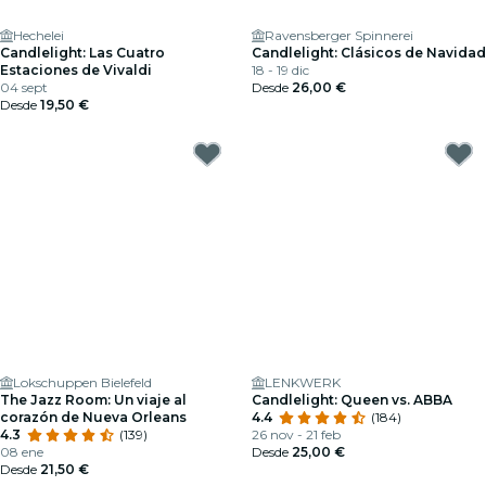
Hechelei
Ravensberger Spinnerei
Candlelight: Las Cuatro
Candlelight: Clásicos de Navidad
Estaciones de Vivaldi
18 - 19 dic
04 sept
Desde
26,00 €
Desde
19,50 €
Lokschuppen Bielefeld
LENKWERK
The Jazz Room: Un viaje al
Candlelight: Queen vs. ABBA
corazón de Nueva Orleans
4.4
(184)
4.3
(139)
26 nov - 21 feb
08 ene
Desde
25,00 €
Desde
21,50 €