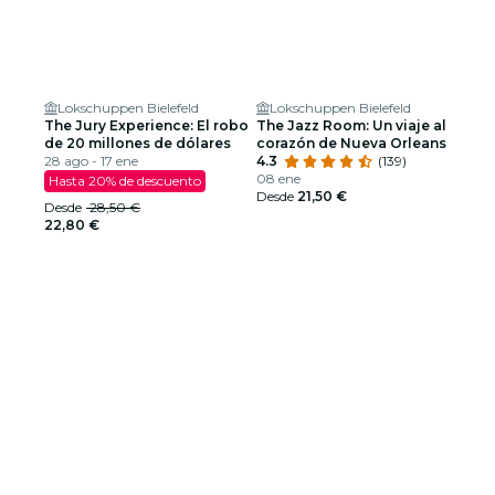
Lokschuppen Bielefeld
Lokschuppen Bielefeld
The Jury Experience: El robo
The Jazz Room: Un viaje al
de 20 millones de dólares
corazón de Nueva Orleans
28 ago - 17 ene
4.3
(139)
08 ene
Hasta 20% de descuento
Desde
21,50 €
Desde
28,50 €
22,80 €