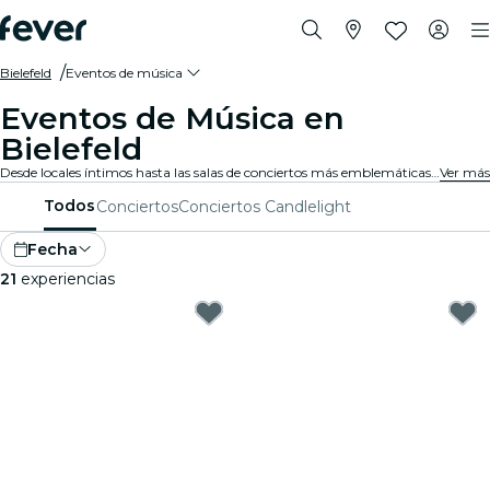
Bielefeld
Eventos de música
Eventos de Música en
Bielefeld
Desde locales íntimos hasta las salas de conciertos más emblemáticas de la ciudad, Bielefeld vive al son de la música y ofrece una variada gama de eventos para todos los gustos y estilos.
Ver más
Todos
Conciertos
Conciertos Candlelight
Fecha
21
experiencias