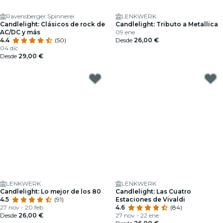
Ravensberger Spinnerei
LENKWERK
Candlelight: Clásicos de rock de
Candlelight: Tributo a Metallica
AC/DC y más
09 ene
4.4
(50)
Desde
26,00 €
04 dic
Desde
29,00 €
LENKWERK
LENKWERK
Candlelight: Lo mejor de los 80
Candlelight: Las Cuatro
4.5
(91)
Estaciones de Vivaldi
27 nov - 20 feb
4.6
(84)
Desde
26,00 €
27 nov - 22 ene