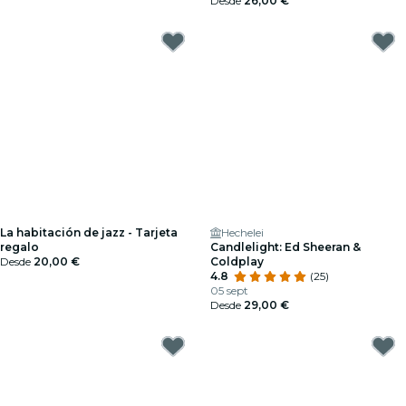
Desde
26,00 €
La habitación de jazz - Tarjeta
Hechelei
regalo
Candlelight: Ed Sheeran &
Desde
20,00 €
Coldplay
4.8
(25)
05 sept
Desde
29,00 €