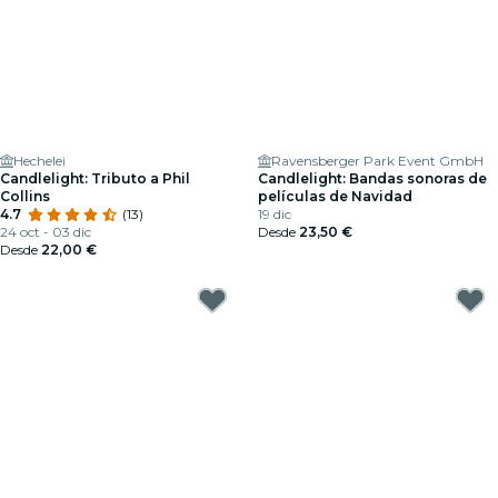
Hechelei
Ravensberger Park Event GmbH
Candlelight: Tributo a Phil
Candlelight: Bandas sonoras de
Collins
películas de Navidad
4.7
(13)
19 dic
24 oct - 03 dic
Desde
23,50 €
Desde
22,00 €