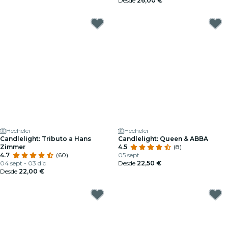
Desde
26,00 €
Hechelei
Hechelei
Candlelight: Tributo a Hans
Candlelight: Queen & ABBA
Zimmer
4.5
(8)
4.7
(60)
05 sept
04 sept - 03 dic
Desde
22,50 €
Desde
22,00 €