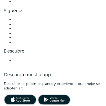
Tarjetas y cupones de regalo corporativos
Síguenos
Facebook
X (Twitter)
Instagram
TikTok
LinkedIn
Youtube
Descubre
Locales y espacios de eventos en Bonn
Descarga nuestra app
Descubre los próximos planes y experiencias que mejor se
adapten a ti.