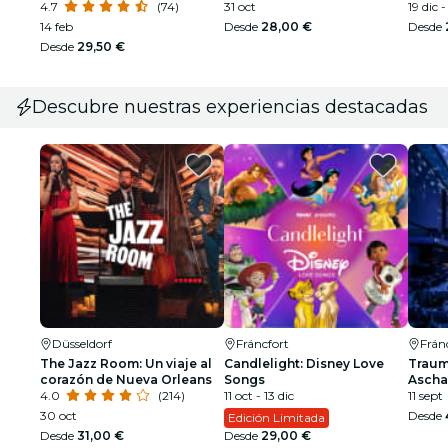
4.7
(74)
31 oct
19 dic 
14 feb
Desde
28,00 €
Desde
Desde
29,50 €
Descubre nuestras experiencias destacadas
Düsseldorf
Fráncfort
Frán
The Jazz Room: Un viaje al
Candlelight: Disney Love
Traum
corazón de Nueva Orleans
Songs
Ascha
4.0
(214)
11 oct - 13 dic
11 sept
30 oct
Desde
Edición Limitada
Desde
31,00 €
Desde
29,00 €