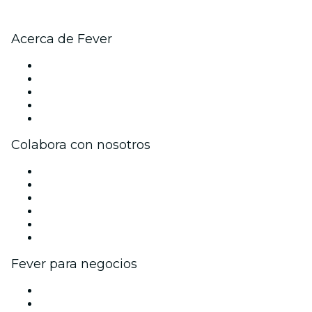
Acerca de Fever
Prensa
Únete al equipo
Impressum
Tarjetas Regalo
Centro de asistencia
Colabora con nosotros
Gestiona tu evento
Publica tu evento
Eventos y beneficios para empresas
Programa de Afiliados
Programa de embajadores e influencers
Colaboraciones de marca
Fever para negocios
Eventos privados y entradas de grupo
Beneficios corporativos