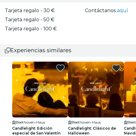
Tarjeta regalo - 30 €
Contáctanos
aquí
Tarjeta regalo - 50 €
Tarjeta regalo - 100 €
Experiencias similares
Beethoven-Haus
Beethoven-Haus
Beet
Candlelight: Edición
Candlelight: Clásicos de
Candle
especial de San Valentín
Halloween
Navid