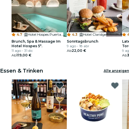
4.7
·
Hotel Hospes Puerta de Alcalá
4.3
·
Hotel Claridge
4
Brunch, Spa & Massage Im
Sonntagsbrunch
Lat
Hotel Hospes 5*.
9 ago - 18 abr
Tor
11 ago - 31 dic
Ab
22,00 €
9 ag
Ab
119,00 €
Ab
Essen & Trinken
Alle anzeigen