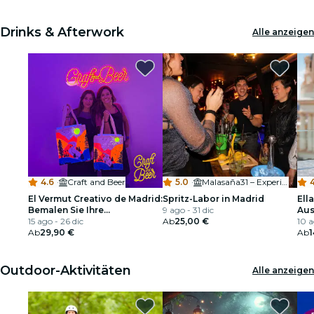
Drinks & Afterwork
Alle anzeigen
4.6
·
Craft and Beer
5.0
·
Malasaña31 – Experiential Bar
4
El Vermut Creativo de Madrid:
Spritz-Labor in Madrid
Ell
Bemalen Sie Ihre
9 ago - 31 dic
Aus
Tragetasche mit Neonfarben
15 ago - 26 dic
Ab
25,00 €
10 a
und Genießen Sie Einen
Ab
29,90 €
Ab
1
Aperitif in Malasaña
Outdoor-Aktivitäten
Alle anzeigen