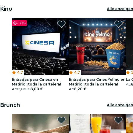
Kino
Alle anzeigen
-
33%
4.7
4.7
5
Entradas para Cinesa en
Entradas para Cines Yelmo en
La 
Madrid: ¡toda la cartelera!
Madrid: ¡toda la cartelera!
Ab
8
Ab
12,00 €
8,00 €
Ab
8,20 €
Brunch
Alle anzeigen