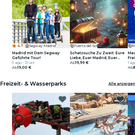
4.7
·
Segway Madrid
Puerta del Sol
B
Madrid mit Dem Segway:
Schatzsuche Zu Zweit: Eure
Mad
Geführte Tour!
Liebe, Euer Madrid, Euer
Fre
9 ago - 31 oct
Abenteuer!
Ab
19,99 €
1 ag
Ab
19,00 €
Ab
8
Freizeit- & Wasserparks
Alle anzeigen