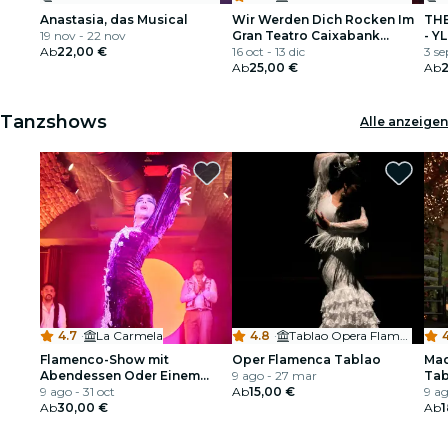
Anastasia, das Musical
Wir Werden Dich Rocken Im
TH
19 nov - 22 nov
Gran Teatro Caixabank
- Y
Ab
22,00 €
Príncipe Pío
16 oct - 13 dic
3 se
Ab
25,00 €
Ab
2
Tanzshows
Alle anzeigen
4.7
·
La Carmela
4.8
·
Tablao Opera Flamenca
4
Flamenco-Show mit
Oper Flamenca Tablao
Mad
Abendessen Oder Einem
9 ago - 27 mar
Tab
Getränk in La Carmela
9 ago - 31 oct
Ab
15,00 €
9 ag
Ab
30,00 €
Ab
1