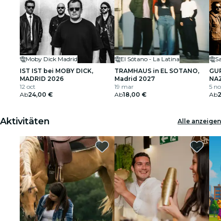
Moby Dick Madrid
El Sótano - La Latina
Sa
IST IST bei MOBY DICK,
TRAMHAUS in EL SOTANO,
GUR
MADRID 2026
Madrid 2027
NAZ
12 oct
19 mar
5 n
Ab
24,00 €
Ab
18,00 €
Ab
Aktivitäten
Alle anzeigen