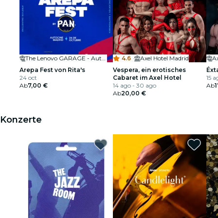
The Lenovo GARAGE - Autocine Madrid
4.6
·
Axel Hotel Madrid
Ax
Arepa Fest von Rita's
Vespera, ein erotisches
Éxt
24 oct
Cabaret im Axel Hotel
15 a
Ab
7,00 €
14 ago - 30 ago
Ab
1
Ab
20,00 €
Konzerte