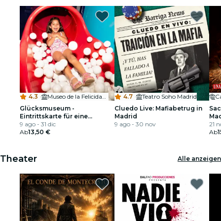
4.3
·
Museo de la Felicidad MüF
4.7
·
Teatro Soho Madrid
Ca
Glücksmuseum -
Cluedo Live: Mafiabetrug in
Sac
Eintrittskarte für eine
Madrid
Mad
Führung
9 ago - 31 dic
9 ago - 30 nov
21 n
Ab
13,50 €
Ab
1
Theater
Alle anzeigen