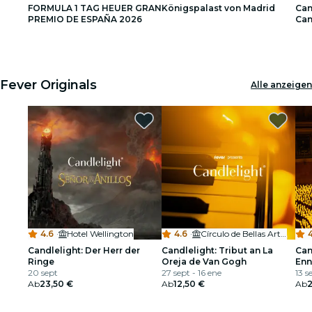
FORMULA 1 TAG HEUER GRAN
Königspalast von Madrid
Can
Restaurants
PREMIO DE ESPAÑA 2026
Can
1
1
2
2
3
3
Kino
Fever Originals
Alle anzeigen
4.6
·
Hotel Wellington
4.6
·
Círculo de Bellas Artes
Candlelight: Der Herr der
Candlelight: Tribut an La
Can
Ringe
Oreja de Van Gogh
Enn
20 sept
27 sept - 16 ene
13 s
Ab
23,50 €
Ab
12,50 €
Ab
2