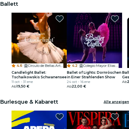
Ballett
4.6
·
Círculo de Bellas Artes
4.2
·
Colegio Mayor Elias Ahuja
Candlelight Ballet:
Ballet of Lights: Dornröschen
Ball
Tschaikowskis Schwanensee
in Einer Strahlenden Show
Ges
11 oct - 31 ene
24 oct - 16 ene
Ab
2
Ab
19,50 €
Ab
22,00 €
Burlesque & Kabarett
Alle anzeigen