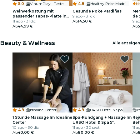
5.0
·
VinumPlay - Taste & Shop (Madrid - Las Letras)
4.8
·
Healthy Poke Madrid - General Pardiñas
Ne
Weinverkostung mit
Gesunde Poke Pardiñas
Men
passender Tapas-Platte in
9 ago - 31 dic
de 
Madrid: 4 Weine + 4 Tapas
11 ago - 31 dic
Ab
14,50 €
9 ag
Ab
44,99 €
Ab
5
Beauty & Wellness
Alle anzeigen
4.9
·
Idealine Center
4.9
·
URSO Hotel & Spa
Ir
1 Stunde Massage Im Idealine
Spa-Rundgang + Massage Im
Rej
Center
URSO Hotel & Spa 5*.
Beh
10 ago - 30 dic
11 ago - 30 sept
11 a
Ab
40,00 €
Ab
80,00 €
Ab