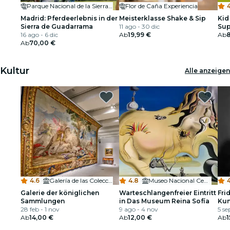
Parque Nacional de la Sierra de Guadarrama
Flor de Caña Experiencia
Madrid: Pferdeerlebnis in der
Meisterklasse Shake & Sip
Kid
Sierra de Guadarrama
11 ago - 30 dic
Sup
16 ago - 6 dic
Ab
19,99 €
Kin
Ab
Ab
70,00 €
Kultur
Alle anzeigen
4.6
·
Galería de las Colecciones Reales
4.8
·
Museo Nacional Centro de Arte Reina Sofía
4
Galerie der königlichen
Warteschlangenfreier Eintritt
Fri
Sammlungen
in Das Museum Reina Sofía
Kun
28 feb - 1 nov
9 ago - 4 nov
Gas
5 se
Ab
14,00 €
Ab
12,00 €
Sch
Ab
1