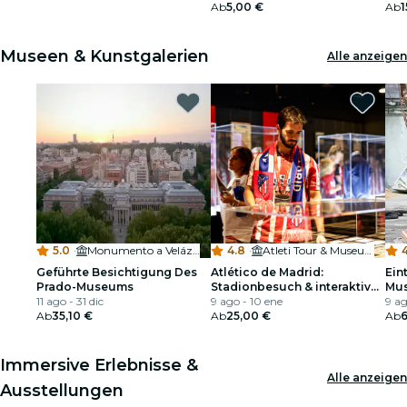
Ab
5,00 €
Sch
Ab
1
Museen & Kunstgalerien
Alle anzeigen
5.0
·
Monumento a Velázquez
4.8
·
Atleti Tour & Museum
4
Geführte Besichtigung Des
Atlético de Madrid:
Ein
Prado-Museums
Stadionbesuch & interaktives
Mus
11 ago - 31 dic
Museum
9 ago - 10 ene
9 ag
Ab
35,10 €
Ab
25,00 €
Ab
6
Immersive Erlebnisse &
Alle anzeigen
Ausstellungen