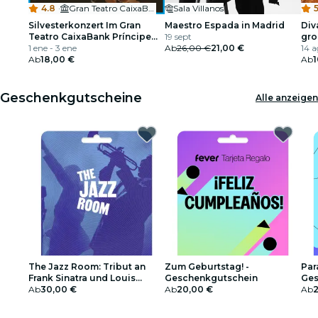
4.8
·
Gran Teatro CaixaBank Príncipe Pío
Sala Villanos
5
Silvesterkonzert Im Gran
Maestro Espada in Madrid
Div
Teatro CaixaBank Príncipe
19 sept
gro
Pío
1 ene - 3 ene
Ab
26,00 €
21,00 €
14 a
Ab
18,00 €
Ab
1
Geschenkgutscheine
Alle anzeigen
The Jazz Room: Tribut an
Zum Geburtstag! -
Par
Frank Sinatra und Louis
Geschenkgutschein
Ges
Armstrong -
Ab
30,00 €
Ab
20,00 €
Ab
Geschenkgutschein