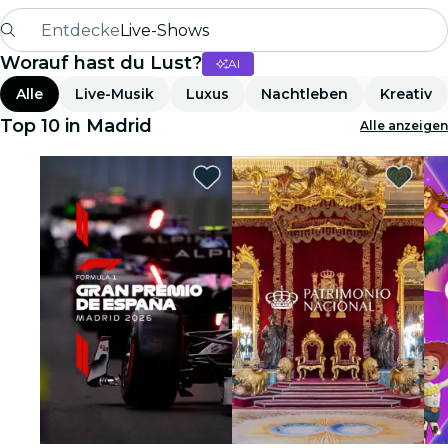
Entdecke
Live-Shows
Worauf hast du Lust?
AI
Madrid
Alle
Live-Musik
Luxus
Nachtleben
Kreativ
Candlelight
Top 10 in Madrid
Alle anzeigen
London
Erlebnisse und Städte
São Paulo
Seoul
Stadttouren
Konzerte