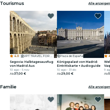
Tourismus
Alle anzeigen
4.0
·
VPT TRAVEL FOR ALL
Plaza de España
4
Segovia: Halbtagesausflug
Königspalast von Madrid:
Wel
von Madrid Aus
Eintrittskarte + Audioguide
Vaq
10 ago - 5 nov
10 ago - 31 dic
9 ag
Ab
37,00 €
Ab
29,00 €
Ab
1
Familie
Alle anzeigen