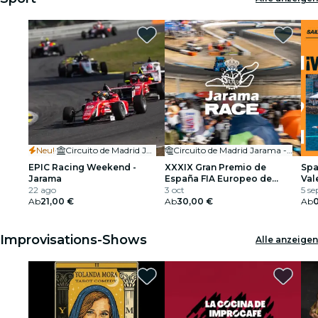
Neu!
·
Circuito de Madrid Jarama - RACE
Circuito de Madrid Jarama - RACE
EPIC Racing Weekend -
XXXIX Gran Premio de
Spa
Jarama
España FIA Europeo de
Val
22 ago
Camiones
3 oct
fin
5 se
Ab
21,00 €
Ab
30,00 €
Ab
Improvisations-Shows
Alle anzeigen