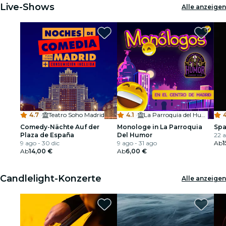
Live-Shows
Alle anzeigen
4.7
·
Teatro Soho Madrid
4.1
·
La Parroquia del Humor
4
Comedy-Nächte Auf der
Monologe in La Parroquia
Spa
Plaza de España
Del Humor
22 a
9 ago - 30 dic
9 ago - 31 ago
Ab
1
Ab
14,00 €
Ab
6,00 €
Candlelight-Konzerte
Alle anzeigen