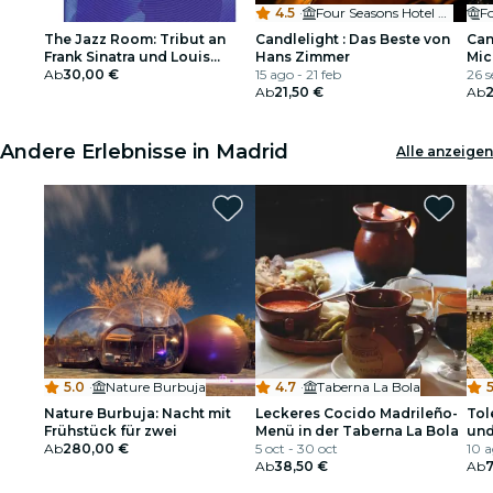
4.5
·
Four Seasons Hotel Madrid
F
The Jazz Room: Tribut an
Candlelight : Das Beste von
Can
Frank Sinatra und Louis
Hans Zimmer
Mic
Armstrong -
Ab
30,00 €
15 ago - 21 feb
26 s
Geschenkgutschein
Ab
21,50 €
Ab
2
Andere Erlebnisse in Madrid
Alle anzeigen
5.0
·
Nature Burbuja
4.7
·
Taberna La Bola
5
Nature Burbuja: Nacht mit
Leckeres Cocido Madrileño-
Tol
Frühstück für zwei
Menü in der Taberna La Bola
und
Ab
280,00 €
5 oct - 30 oct
10 a
Ab
38,50 €
Ab