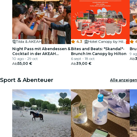
Tilda & AKEAH
4.3
·
Hotel Canopy by Hilton Madrid Castellana
4
Night Pass mit Abendessen &
Bites and Beats: "Skandal"-
Bru
Cocktail in der AKEAH
Brunch Im Canopy by Hilton
9 ag
Rooftop Madrid
10 ago - 29 oct
6 sept - 18 oct
Ab
Ab
55,00 €
Ab
39,00 €
Sport & Abenteuer
Alle anzeigen