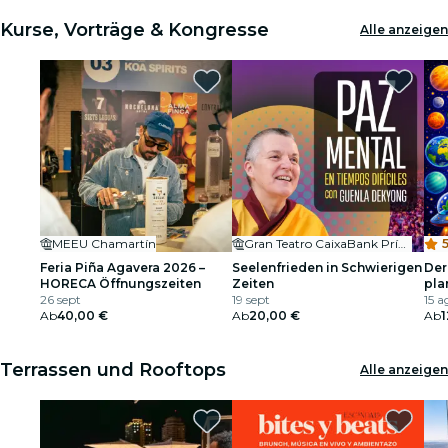
Kurse, Vorträge & Kongresse
Alle anzeigen
MEEU Chamartín
Gran Teatro CaixaBank Príncipe Pío
5
Feria Piña Agavera 2026 –
Seelenfrieden in Schwierigen
Der
HORECA Öffnungszeiten
Zeiten
pla
26 sept
19 sept
15 a
Ab
40,00 €
Ab
20,00 €
Ab
1
Terrassen und Rooftops
Alle anzeigen