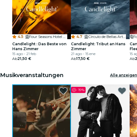
4.5
·
Four Seasons Hotel Madrid
4.7
·
Círculo de Bellas Artes
F
Candlelight : Das Beste von
Candlelight: Tribut an Hans
Can
Hans Zimmer
Zimmer
Fle
15 ago - 21 feb
21 ago - 15 ene
15 a
Ab
21,50 €
Ab
17,50 €
Ab
2
Musikveranstaltungen
Alle anzeigen
-
19%