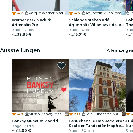
4.7
·
Parque Warner Madrid
4.3
·
Aquopolis Villanueva
Warner Park Madrid:
Schlange stehen adé:
Bab
Adrenalin Pur!
Aquopolis Villanueva de la
Th
9 ago - 2 nov
Cañada
9 ago - 6 sept
9 ag
Ab
32,89 €
Ab
19,91 €
Ab
1
Ausstellungen
Alle anzeigen
4.8
·
Museo Banksy Madrid
5.0
·
Sala Fundación MAPFRE Recoletos
4
Banksy Museum Madrid
Besuchen Sie Den Recoletos-
Fri
9 ago - 31 dic
Saal der Fundación Mapfre
Kun
Ab
14,00 €
Madrid
9 ago - 30 ago
Gas
5 se