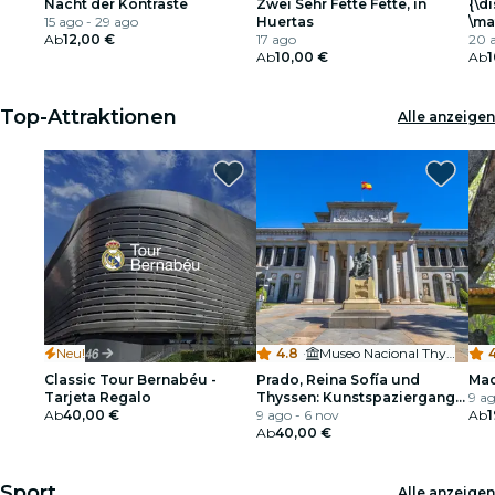
Nacht der Kontraste
Zwei Sehr Fette Fette, in
{\d
15 ago - 29 ago
Huertas
\ma
Ab
12,00 €
17 ago
en\
20 
Ab
10,00 €
Ab
1
Top-Attraktionen
Alle anzeigen
Neu!
4.8
·
Museo Nacional Thyssen-Bornemisza
4
Classic Tour Bernabéu -
Prado, Reina Sofía und
Mad
Tarjeta Regalo
Thyssen: Kunstspaziergang-
9 ag
Ab
40,00 €
Dauerkarte
9 ago - 6 nov
Ab
1
Ab
40,00 €
Sport
Alle anzeigen