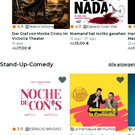
4.9
·
Teatro Victoria
4.3
·
Espacio Gran Via
4
Der Graf von Monte Cristo Im
Niemand hat nichts gesehen
Ham
Victoria Theater
13 ago - 27 ago
Mad
19 sept
Ab
15,00 €
25 o
Ab
17,00 €
Ab
1
Stand-Up-Comedy
Alle anzeigen
5.0
·
ESPACIO BROADWAY
La Parroquia del Humor