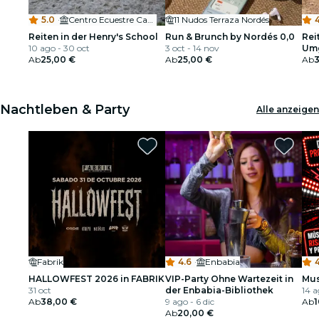
5.0
·
Centro Ecuestre Caño Quebrado
11 Nudos Terraza Nordés
Reiten in der Henry's School
Run & Brunch by Nordés 0,0
Rei
10 ago - 30 oct
3 oct - 14 nov
Um
Ab
25,00 €
Ab
25,00 €
Ab
Nachtleben & Party
Alle anzeigen
Fabrik
4.6
·
Enbabia
4
HALLOWFEST 2026 in FABRIK
VIP-Party Ohne Wartezeit in
Mus
31 oct
der Enbabia-Bibliothek
14 a
Ab
38,00 €
9 ago - 6 dic
Ab
1
Ab
20,00 €