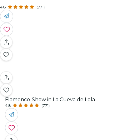
4.8
(771)
Flamenco-Show in La Cueva de Lola
4.8
(771)