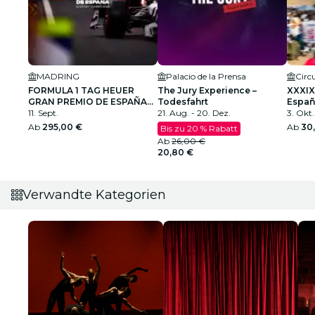
MADRING
Palacio de la Prensa
FORMULA 1 TAG HEUER
The Jury Experience –
XXXIX
GRAN PREMIO DE ESPAÑA
Todesfahrt
Españ
2026
11. Sept.
21. Aug. - 20. Dez.
Cami
3. Okt.
Ab
295,00 €
Ab
30
Bis zu 20 % Rabatt
Ab
26,00 €
20,80 €
Verwandte Kategorien