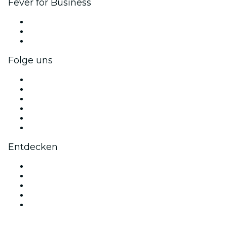
Fever for Business
Privatveranstaltungen & Gruppentickets
Firmenvorteile
Firmengeschenkkarten und -gutscheine
Folge uns
Facebook
X (Twitter)
Instagram
TikTok
LinkedIn
YouTube
Entdecken
Veranstaltungsorte in Madrid
Heute
Morgen
Diese Woche
Dieses Wochenende