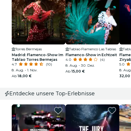
Torres Bermejas
Tablao Flamenco Las Tablas
Tabl
Madrid: Flamenco-Show Im
Flamenco-Show in Echtzeit
Flame
Tablao Torres Bermejas
4.0
(4)
Zirya
4.7
(10)
5.0
8. Aug. - 30. Dez.
8. Aug. - 1. Nov.
8. Aug.
Ab
15,00 €
Ab
18,00 €
32,00
Entdecke unsere Top-Erlebnisse