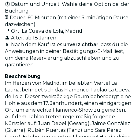
🕐 Datum und Uhrzeit: Wähle deine Option bei der
Buchung
⏳ Dauer: 60 Minuten (mit einer 5-minütigen Pause
dazwischen)
📍 Ort: La Cueva de Lola, Madrid
👤 Alter: ab 18 Jahren
📱 Nach dem Kauf ist es
unverzichtbar
, dass du die
Anweisungen in deiner Bestätigungs-E-Mail liest,
um deine Reservierung abzuschließen und zu
garantieren
Beschreibung
Im Herzen von Madrid, im beliebten Viertel La
Latina, befindet sich das Flamenco-Tablao La Cueva
de Lola. Dieser zweistöckige Raum beherbergt eine
Höhle aus dem 17. Jahrhundert, einen einzigartigen
Ort, um eine echte Flamenco-Show zu genießen.
Auf dem Tablao treten regelmäßig folgende
Künstler auf: Juan Debel (Gesang), Jaime González
(Gitarre), Rubén Puertas (Tanz) und Sara Pérez
(Tanz). Erlebe den reinsten Flamenco! Hol dir deine