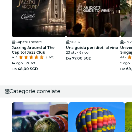
Capitol Theatre
MDLR
Univ
Jazzing Around al The
Una guida per idioti al vino
Unive
Capitol Jazz Club
23 ott - 6 nov
Singa
4.7
(160)
4.8
Da
77,00 SGD
14 ago - 26 set
9 ago -
Da
48,00 SGD
Da
69
Categorie correlate