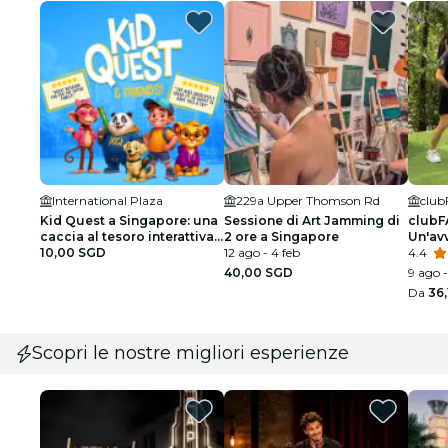
International Plaza
229a Upper Thomson Rd
clu
Kid Quest a Singapore: una
Sessione di Art Jamming di
clubFA
caccia al tesoro interattiva
2 ore a Singapore
Un'avv
per famiglie (da 4 a 8 anni)
10,00 SGD
12 ago - 4 feb
giura
4.4
40,00 SGD
9 ago -
Da
36
Scopri le nostre migliori esperienze