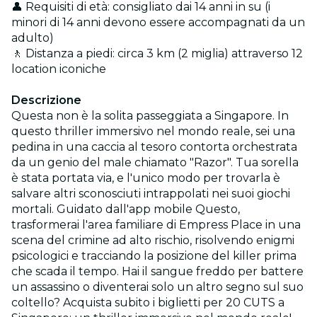
👤 Requisiti di età: consigliato dai 14 anni in su (i
minori di 14 anni devono essere accompagnati da un
adulto)
🚶 Distanza a piedi: circa 3 km (2 miglia) attraverso 12
location iconiche
Descrizione
Questa non è la solita passeggiata a Singapore. In
questo thriller immersivo nel mondo reale, sei una
pedina in una caccia al tesoro contorta orchestrata
da un genio del male chiamato "Razor". Tua sorella
è stata portata via, e l'unico modo per trovarla è
salvare altri sconosciuti intrappolati nei suoi giochi
mortali. Guidato dall'app mobile Questo,
trasformerai l'area familiare di Empress Place in una
scena del crimine ad alto rischio, risolvendo enigmi
psicologici e tracciando la posizione del killer prima
che scada il tempo. Hai il sangue freddo per battere
un assassino o diventerai solo un altro segno sul suo
coltello? Acquista subito i biglietti per 20 CUTS a