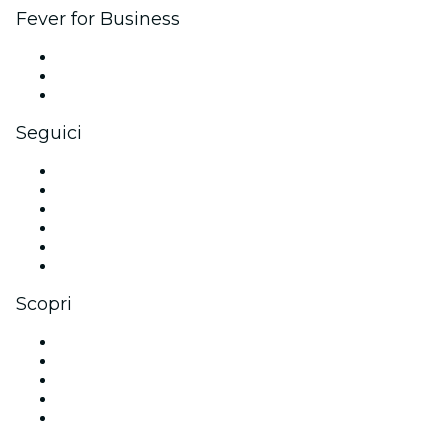
Fever for Business
Eventi privati e biglietti di gruppo
Benefit aziendali
Gift card e voucher aziendali
Seguici
Facebook
X (Twitter)
Instagram
TikTok
LinkedIn
Youtube
Scopri
Luoghi a Singapore
Oggi
Domani
Questa settimana
Questo fine settimana