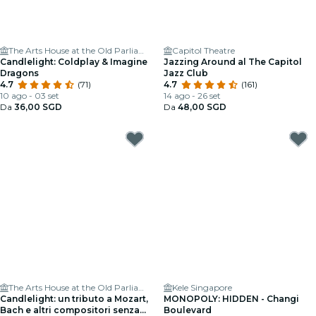
The Arts House at the Old Parliament
Capitol Theatre
Candlelight: Coldplay & Imagine
Jazzing Around al The Capitol
Dragons
Jazz Club
4.7
(71)
4.7
(161)
10 ago - 03 set
14 ago - 26 set
Da
36,00 SGD
Da
48,00 SGD
The Arts House at the Old Parliament
Kele Singapore
Candlelight: un tributo a Mozart,
MONOPOLY: HIDDEN - Changi
Bach e altri compositori senza
Boulevard