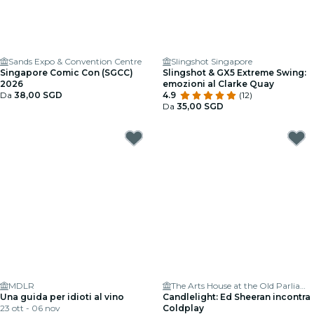
Sands Expo & Convention Centre
Slingshot Singapore
Singapore Comic Con (SGCC)
Slingshot & GX5 Extreme Swing:
2026
emozioni al Clarke Quay
Da
38,00 SGD
4.9
(12)
Da
35,00 SGD
MDLR
The Arts House at the Old Parliament
Una guida per idioti al vino
Candlelight: Ed Sheeran incontra
23 ott - 06 nov
Coldplay