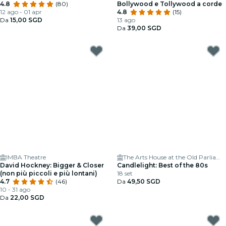
4.8
(80)
Bollywood e Tollywood a corde
12 ago - 01 apr
4.8
(15)
Da
15,00 SGD
13 ago
Da
39,00 SGD
IMBA Theatre
The Arts House at the Old Parliament
David Hockney: Bigger & Closer
Candlelight: Best of the 80s
(non più piccoli e più lontani)
18 set
4.7
(46)
Da
49,50 SGD
10 - 31 ago
Da
22,00 SGD