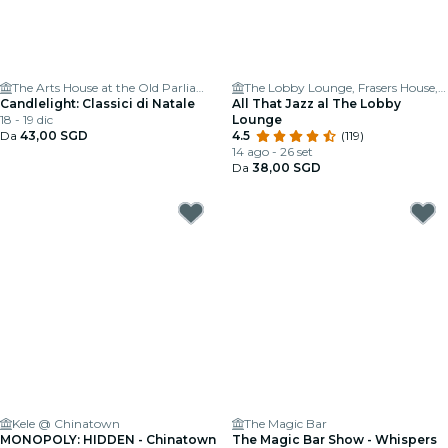
The Arts House at the Old Parliament
The Lobby Lounge, Frasers House, a Luxury Collection Hotel, Singapore
Candlelight: Classici di Natale
All That Jazz al The Lobby
18 - 19 dic
Lounge
Da
43,00 SGD
4.5
(119)
14 ago - 26 set
Da
38,00 SGD
Kele @ Chinatown
The Magic Bar
MONOPOLY: HIDDEN - Chinatown
The Magic Bar Show - Whispers