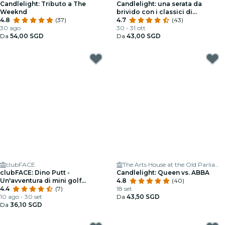
Candlelight: Tributo a The
Candlelight: una serata da
Weeknd
brivido con i classici di
4.8
(37)
Halloween
4.7
(43)
30 ago
30 - 31 ott
Da
54,00 SGD
Da
43,00 SGD
clubFACE
The Arts House at the Old Parliament
clubFACE: Dino Putt -
Candlelight: Queen vs. ABBA
Un'avventura di mini golf
4.8
(40)
giurassica
4.4
(7)
18 set
10 ago - 30 set
Da
43,50 SGD
Da
36,10 SGD