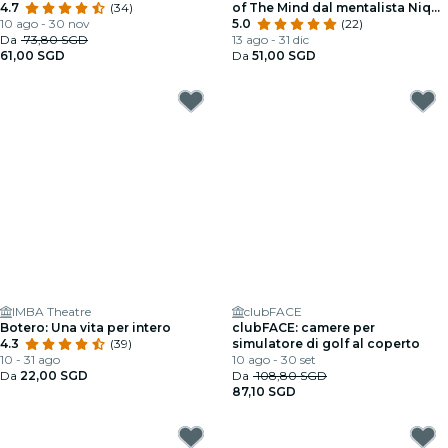
4.7
(34)
of The Mind dal mentalista Nique
10 ago - 30 nov
Tan
5.0
(22)
Da
73,80 SGD
13 ago - 31 dic
61,00 SGD
Da
51,00 SGD
IMBA Theatre
clubFACE
Botero: Una vita per intero
clubFACE: camere per
4.3
(39)
simulatore di golf al coperto
10 - 31 ago
10 ago - 30 set
Da
22,00 SGD
Da
108,80 SGD
87,10 SGD