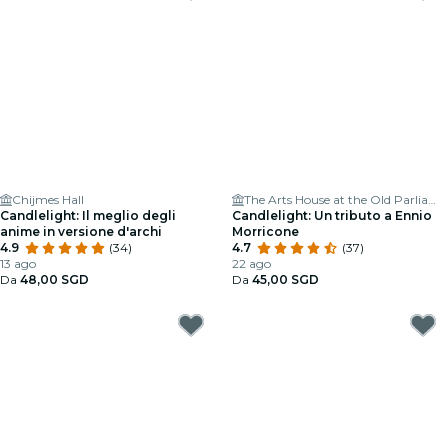
Chijmes Hall
The Arts House at the Old Parliament
Candlelight: Il meglio degli
Candlelight: Un tributo a Ennio
anime in versione d'archi
Morricone
4.9
(34)
4.7
(37)
13 ago
22 ago
Da
48,00 SGD
Da
45,00 SGD