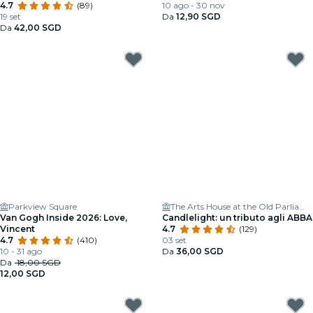
tempo
4.7
(89)
10 ago - 30 nov
19 set
Da
12,90 SGD
Da
42,00 SGD
Parkview Square
The Arts House at the Old Parliament
Van Gogh Inside 2026: Love,
Candlelight: un tributo agli ABBA
Vincent
4.7
(129)
4.7
(410)
03 set
10 - 31 ago
Da
36,00 SGD
Da
18,00 SGD
12,00 SGD