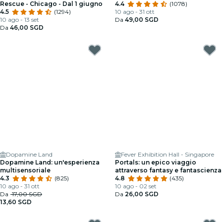
Rescue - Chicago - Dal 1 giugno
4.4
(1078)
4.5
(1294)
10 ago - 31 ott
10 ago - 13 set
Da
49,00 SGD
Da
46,00 SGD
Dopamine Land
Fever Exhibition Hall - Singapore
Dopamine Land: un'esperienza
Portals: un epico viaggio
multisensoriale
attraverso fantasy e fantascienza
4.3
(825)
4.8
(435)
10 ago - 31 ott
10 ago - 02 set
Da
17,00 SGD
Da
26,00 SGD
13,60 SGD