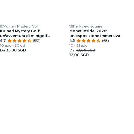
Kulnari Mystery Golf
Parkview Square
Kulnari Mystery Golf:
Monet Inside, 2026:
un'avventura di minigolf
un'esposizione immersiva
misteriosa
4.7
(531)
4.5
(68)
10 ago - 30 ott
10 - 31 ago
Da
35,00 SGD
Da
18,00 SGD
12,00 SGD