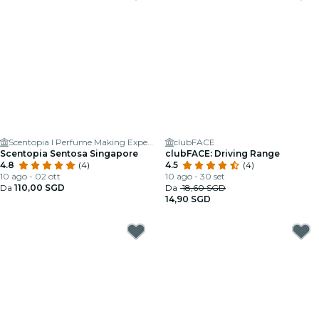
Scentopia I Perfume Making Experience I Sentosa
clubFACE
Scentopia Sentosa Singapore
clubFACE: Driving Range
4.8
(4)
4.5
(4)
10 ago - 02 ott
10 ago - 30 set
Da
110,00 SGD
Da
18,60 SGD
14,90 SGD