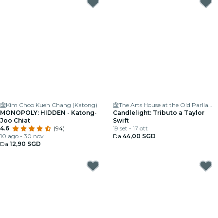
Kim Choo Kueh Chang (Katong)
The Arts House at the Old Parliament
MONOPOLY: HIDDEN - Katong-
Candlelight: Tributo a Taylor
Joo Chiat
Swift
4.6
(94)
19 set - 17 ott
10 ago - 30 nov
Da
44,00 SGD
Da
12,90 SGD