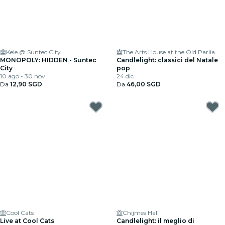
Kele @ Suntec City
The Arts House at the Old Parliament
MONOPOLY: HIDDEN - Suntec
Candlelight: classici del Natale
City
pop
10 ago - 30 nov
24 dic
Da
12,90 SGD
Da
46,00 SGD
Cool Cats
Chijmes Hall
Live at Cool Cats
Candlelight: il meglio di