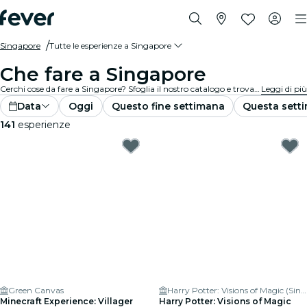
Singapore
Tutte le esperienze a Singapore
Che fare a Singapore
Cerchi cose da fare a Singapore? Sfoglia il nostro catalogo e trova subito le migliori esperienze e attività nella tua città.
Leggi di più
Data
Oggi
Questo fine settimana
Questa sett
141
esperienze
Green Canvas
Harry Potter: Visions of Magic (Singapore)
Minecraft Experience: Villager
Harry Potter: Visions of Magic