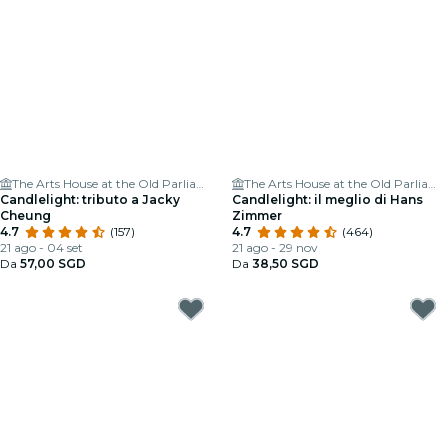
The Arts House at the Old Parliament
The Arts House at the Old Parliament
Candlelight: tributo a Jacky
Candlelight: il meglio di Hans
Cheung
Zimmer
4.7
(157)
4.7
(464)
21 ago - 04 set
21 ago - 29 nov
Da
57,00 SGD
Da
38,50 SGD