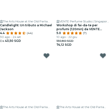
The Arts House at the Old Parliament
VENTE Perfume Studio | Singapore Perfume Workshop | Reed Diffuser | Room Spray | Essential Oil | Corporate Gift
Candlelight: Un tributo a Michael
Workshop di fai-da-te per
Jackson
profumi (120min) da VENTE
4.4
(44)
Perfume Studio
5.0
(7)
30 ago - 24 set
10 ago - 22 giu
Da
43,50 SGD
130,80 SGD
74,12 SGD
The Arts House at the Old Parliament
The Arts House at the Old Parliament